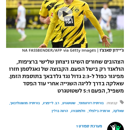
כדורסל נשים
נבחרת ישראל
יורוליג
ליגה ספרדית
טניס
VOD
מכבי תל אביב
מכבי חיפה
יורוקאפ
ליגה איטלקית
כדוריד
הפועל חולון
בית"ר ירושלים
רץ ברשת
ליגה צרפתית
כדורעף
הפועל ירושלים
מכבי תל אביב
ג'יידון סאנצ'ו
|
NA FASSBENDER/AFP via Getty Images
ליגה הולנדית
שחייה
תוצאות
דני אבדיה
הצהובים שחורים השיגו ניצחון שלישי ברציפות,
הפועל תל אביב
הולאנד רק בישל הפעם. הקבוצה של נאגלסמן חזרו
ליגה טורקית
ג'ודו
מפיגור כפול ל-2:3 גדול נגד גלדבאך בתוספת הזמן.
הפועל חיפה
לוח שידורים
ליגה סינית
שאלקה בדרך לליגה השנייה אחרי עוד הפסד
אגרוף
משפיל, הפעם 5:1 לשטוטגרט
הפועל באר שבע
ליגה ברזילאית
ברחבה
ספורט אולימפי
קבוצות:
בורוסיה דורטמונד
שטוטגרט
ר.ב. לייפציג
בורוסיה מנשנגלדבאך
מכבי נתניה
ליגות נוספות
שאלקה
ארמניה בילפלד
וולפסבורג
הרטה ברלין
UFC
"מעל הליגה" – פודקאסט
בני יהודה
מערכת ספורט 1
היאבקות WWE