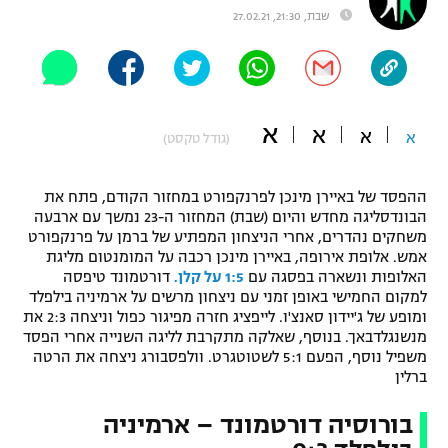
שבת, 21:30, 27.02.21
"מחצית בשכונה" – פודקאסט
אופניים
ספורט מוטורי
משתתפים וזוכים בפרסים
א
א
א
כדורמים
א
(גודל טקסט)
תקנון משתתפים וזוכים בפרסים
טניס
פוטבול אמריקאי NFL
ההפסד של באיירן מינכן לפרנקפורט במחזור הקודם, פתח את
תקנון עבור פעילות אלקטרה
הבונדסליגה מחדש והיום (שבת) המחזור ה-23 נמשך עם ארבעה
גיימינג E-Sports
בייסבול MLB
משחקים נהדרים, אחרי הניצחון המפתיע של ברמן על פרנקפורט
תקנון עבור פעילות ספורט 1 – "מרלן"
אמש. אלופת אירופה, באיירן מינכן רכבה על המומנטום מליגת
האלופות ונשארה בפסגה עם
1:5 על קלן.
דורטמונד טיפסה
ספורט אתגרי ואקסטרים
תנאי שימוש
למקום החמישי באופן זמני עם ניצחון מרשים על ארמיניה בילפלד
ומופע של ג'יידון סאנצ'ו. לייפציג חזרה מפיגור כפול וניצחה 2:3 את
אומנויות לחימה
מנשנגלדבאך. בנוסף, שאלקה מתקרבת לליגה השנייה אחרי הפסד
משפיל נוסף, הפעם 5:1 לשטוטגרט. וולפסבורג ניצחה את הרטה
מדיניות פרטיות
גיימינג E-Sports
ברלין
בורוסיה דורטמונד – ארמיניה
תקנון פעילות ספורט 1