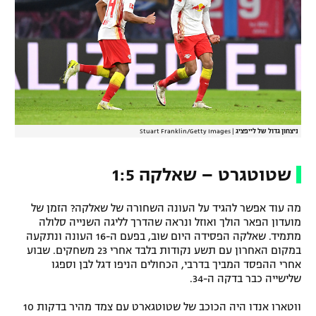
ניצחון גדול של לייפציג
|
Stuart Franklin/Getty Images
שטוטגרט – שאלקה 1:5
מה עוד אפשר להגיד על העונה השחורה של שאלקה? הזמן של
מועדון הפאר הולך ואוזל ונראה שהדרך לליגה השנייה סלולה
מתמיד. שאלקה הפסידה היום שוב, בפעם ה-16 העונה ונתקעה
במקום האחרון עם תשע נקודות בלבד אחרי 23 משחקים. שבוע
אחרי ההפסד המביך בדרבי, הכחולים הניפו דגל לבן וספגו
שלישייה כבר בדקה ה-34.
ווטארו אנדו היה הכוכב של שטוטגארט עם צמד מהיר בדקות 10