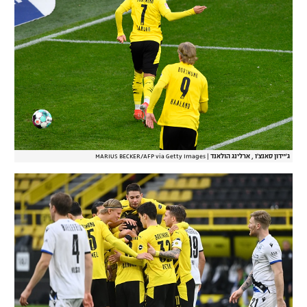
ג'יידון סאנצ'ו , ארלינג הולאנד
|
MARIUS BECKER/AFP via Getty Images