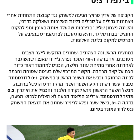
בילפלד 0:3
רשיון להקרנה פומבית לבית עסק
הקבוצה של אדין טרזיץ' הגיעה למשחק נגד קבוצת התחתית אחרי
ניצחונות גדולים על סביליה בליגת האלופות ושאלקה בדרבי,
הצטרפות לחבילת הערוצים
והשיגה ניצחון שלישי ברציפות שהעלה אותה באופן זמני למקום
החמישי בבונדסליגה, והיא מתקרבת לפרנקפורט במאבק על
לוח דרושים – ג'ובנט
הכרטיס למקום בליגת האלופות.
תגיות
במחצית הראשונה הצהובים-שחורים התקשו לייצר מצבים
מסוכנים, אך בדקה ה-48 הסכר נפרץ. ג'יידון סאנצ'ו שמשתפר
לאחרונה אחרי פתיחת עונה חלשה, הכניס למחמוד דאוד כדור
המגזין
חכם על קצה הרחבה. הקשר המרכזי שלח בעיטה שטוחה וחכמה
לפינה הרחוקה וכבש את השער הראשון במשחק.
0:1 לדורטמונד.
כעבור עשר דקות הגיע השער השני. מרקו רויס הוכשל ברחבה,
מבשל השער הראשון ניגש לנקודה הלבנה והכפיל את היתרון.
0:2
מהיר לדורטמונד.
ארלינג הולאנד הפעם לא הצליח לכבוש הפעם,
בדקה ה-81, בישל שער נפלא לרינייר שחתם את תוצאת המשחק.
0:3 לדורטמונד בסיום.