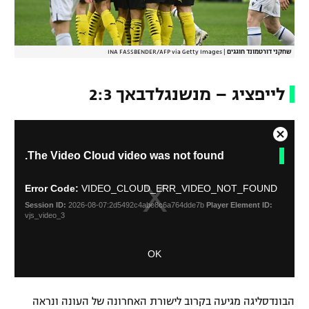
שחקני דורטמונד חוגגים
|
INA FASSBENDER/AFP via Getty Images
לייפציג – מנשנגלדבאך 2:3
C
T
The Video Cloud video was not found.
l
h
o
i
s
s
Error Code:
VIDEO_CLOUD_ERR_VIDEO_NOT_FOUND
i
e
Session ID:
2026-08-07:2d5492c4abe8c6a764dde7b
Player Element ID:
s
M
vjs_video_3
a
o
m
d
OK
o
a
d
l
a
D
l
i
הבונדסליגה מגיעה בקרוב לישורת האחרונה של העונה ונראה