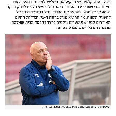
ו-26. סשה קלאידז'יץ' הבקיע את השלישי למארחת והעלה את
מאזנו ל-11 שערי ליגה העונה. סיאד קולשינאץ' הצליח לצמק בדקה
ה-40 אך לא ממש להחזיר את הכבוד. נביל בנטאלב היה יכול
להעניק תקווה, אך החטיא פנדל בדקה ה-72, ובדקות הסיום
האורחים ספגו שני שערים נוספים בדרך להפסד מביך.
שאלקה
מובסת 5:1 בידי שטוטגרט בסיום.
כריסטיאן גרוס
|
THOMAS KIENZLE/POOL/AFP via Getty Images)