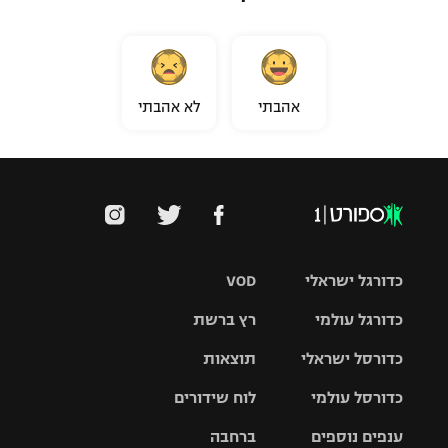
אהבתי
לא אהבתי
כדורגל ישראלי
VOD
כדורגל עולמי
רץ ברשת
ליגת העל
כדורסל ישראלי
תוצאות
ליגת
ליגה לאומית
האלופות
כדורסל עולמי
לוח שידורים
ליגת ווינר
סל
גביע הטוטו
ענפים נוספים
ברחבה
ליגה