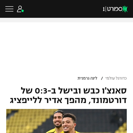
כדורגל ישראלי
ליגת העל
כדורגל עולמי
/
כדורגל עולמי
ליגה גרמנית
ליגה לאומית
סאנצ'ו כבש ובישל ב-0:3 של
ליגת האלופות
כדורסל ישראלי
גביע הטוטו
דורטמונד, מהפך אדיר ללייפציג
ליגה אירופית
ליגת ווינר סל
ליגיונרים
כדורסל עולמי
ליגה אנגלית
ליגה לאומית
גביע המדינה
NBA
ליגה גרמנית
ענפים נוספים