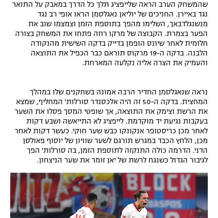
w
שהמשחק הערב הראה שלייפציג תלך כל הדרך במאבק על התואר
a
i
נגד באיירן. החניכים של יוליאן נאגלסמן הראו אופי רב נגד
l
n
מנשנגלדבאך, השלימו מהפך בתוספת הזמן וצמצמו שוב את
o
d
הפער בצמרת. הקבוצה של מרקו רוזה פתחו את המשחק בצורה
g
o
חלומית לאחר שיונס הופמן בדייק בדקה השישית מהנקודה
w
הלבנה. בדקה ה-19 מרקוס תוראם כבר הכפיל את התוצאה
.
והעמיק את הצרה אליה נקלעה המארחת.
נראה שנאגלסמן החדיר הרבה אמונה בשחקנים שלו במהלך
המחצית. בדקה ה-50 זה היה אלכסנדר סורלות' המחליף, שמצא
את הרשת וצימק את התוצאה, אך שופטי המסך פסלו את השער
בעקבות נגיעת יד מוקדמת. לייפציג לא התייאשה ושבע דקות
לאחר מכן כריסטופר אנקונקו כבש שער חוקי. כעשר דקות לאחר
מכן, הלחץ הכבד במגרש תורגם לשער שוויון של יוסוף פאולסן
הדני. הדרמה כולה התנקזה לתוספת הזמן, בה סורלות' הפך
לגיבור הגדול כשנגח לרשת של יאן זומר את שער הניצחון.