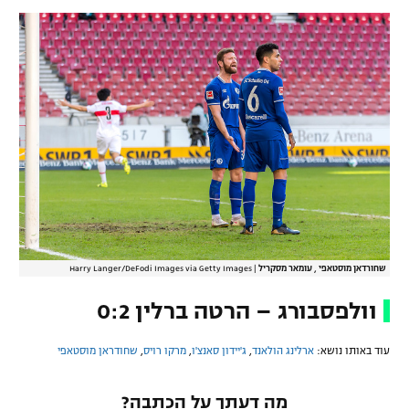
שחורדאן מוסטאפי , עומאר מסקריל
|
Harry Langer/DeFodi Images via Getty Images
וולפסבורג – הרטה ברלין 0:2
עוד באותו נושא:
ארלינג הולאנד
,
ג'יידון סאנצ'ו
,
מרקו רויס
,
שחודראן מוסטאפי
מה דעתך על הכתבה?