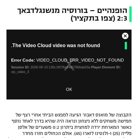
הופנהיים – בורוסיה מנשנגלדבאך
2:3 (צפו בתקציר)
C
T
The Video Cloud video was not found.
l
h
o
i
s
s
Error Code:
VIDEO_CLOUD_ERR_VIDEO_NOT_FOUND
i
e
Session ID:
2026-08-10:135c1f678a34d57866ab93a
Player Element ID:
s
M
vjs_video_3
a
o
m
d
OK
o
a
d
l
a
D
l
i
w
הקבוצה של מואנס דאבור הגיעה למפגש הביתי אחרי רצף של
a
i
חמישה משחקים ללא ניצחון ונראה היה שהיא בדרך לאחד נוסף
l
n
כאשר המארחת ירדה למחצית ביתרון 0:2 משערים של אלסן
o
d
פלייה (25) ו-ולנטינו לזארו (45). אולם הכחולים חזרו מחדר
g