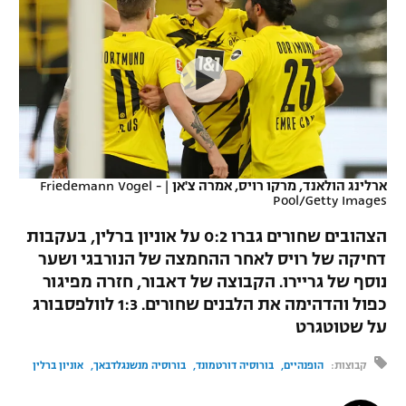
כדורסל נשים
נבחרת ישראל
יורוליג
ליגה ספרדית
טניס
VOD
מכבי תל אביב
מכבי חיפה
יורוקאפ
ליגה איטלקית
כדוריד
הפועל חולון
בית"ר ירושלים
רץ ברשת
ליגה צרפתית
כדורעף
הפועל ירושלים
מכבי תל אביב
ליגה הולנדית
שחייה
תוצאות
ארלינג הולאנד, מרקו רויס, אמרה צ'אן
|
Friedemann Vogel -
דני אבדיה
הפועל תל אביב
Pool/Getty Images
ליגה טורקית
ג'ודו
הצהובים שחורים גברו 0:2 על אוניון ברלין, בעקבות
הפועל חיפה
לוח שידורים
דחיקה של רויס לאחר ההחמצה של הנורבגי ושער
ליגה סינית
אגרוף
נוסף של גריירו. הקבוצה של דאבור, חזרה מפיגור
הפועל באר שבע
ליגה ברזילאית
כפול והדהימה את הלבנים שחורים. 1:3 לוולפסבורג
ברחבה
ספורט אולימפי
על שטוטגרט
מכבי נתניה
ליגות נוספות
UFC
קבוצות:
הופנהיים
בורוסיה דורטמונד
בורוסיה מנשנגלדבאך
אוניון ברלין
"מעל הליגה" – פודקאסט
בני יהודה
היאבקות WWE