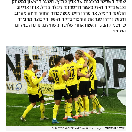
שהיה השלישי ברציפות של אדין טרזיץ'. השער הראשון במשחק
רשיון להקרנה פומבית לבית עסק
נכבש בדקה ה-27 כאשר דורטמונד קיבלה פנדל, אותו ארלינג
הולאנד החמיץ, אך מרקו רויס ניגש לכדור החוזר ודחק מקרוב
ורפאל גריירו סגר את הסיפור בדקה ה-88. הקבוצה מהבירה
הצטרפות לחבילת הערוצים
שרושמת הפסד ראשון אחרי שלושה משחקים, נותרה במקום
השמיני.
לוח דרושים – ג'ובנט
תגיות
המגזין
שחקני דורטמונד
|
CHRISTOF KOEPSEL/AFP via Getty Images