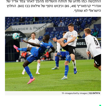
o
ההלבשה כמו מלוע של תותח והשלימו מהפך לאחר צמד אדיר של
w
אנדריי קרמאריץ' (49, 65) וכיבוש נוסף של אילאס בבו (60). החלוץ
.
הישראלי לא שותף.
איחלאס בבו
|
TF-Images/Getty Images