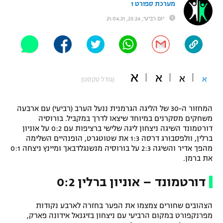
מערכת ספורט 1
"מחצית בשכונה" – פודקאסט
יום רביעי, 23:24, 21.04.21
אופניים
ספורט מוטורי
משתתפים וזוכים בפרסים
כדורמים
א
א
תקנון משתתפים וזוכים בפרסים
א
א
טניס
(גודל טקסט)
פוטבול אמריקאי NFL
תקנון עבור פעילות אלקטרה
המחזור ה-30 של הליגה הגרמנית ננעל הערב (רביעי) עם ארבעה
גיימינג E-Sports
בייסבול MLB
משחקים מסקרנים במיוחד שיצאו לדרך במקביל. בורוסיה
תקנון עבור פעילות ספורט 1 – "מרלן"
דורטמונד השיגה ניצחון ליגה שלישי ברציפות עם 0:2 על אוניון
ברלין, וולפסבורג דרסה 1:3 את שטוטגרט, הופנהיים השלימה
ספורט אתגרי ואקסטרים
תנאי שימוש
מהפך אדיר והשיגה 2:3 על בורוסיה מנשנגלדבאך ומיינץ ניצחה 0:1
את ברמן.
אומנויות לחימה
דורטמונד – אוניון ברלין 0:2
מדיניות פרטיות
גיימינג E-Sports
הצהובים שחורים צמצמו את הפער בחזרה לארבע נקודות
תקנון פעילות ספורט 1
מפרנקפורט במקום הרביעי עם ניצחון בזיגנאל אידונה פארק,