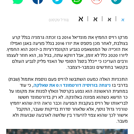
"מחצית בשכונה" – פודקאסט
אופניים
א
א
א
א
(גודל טקסט)
ספורט מוטורי
משתתפים וזוכים בפרסים
מרקו רויס החמיץ את מונדיאל 2014 בו זכתה גרמניה בגלל קרע
כדורמים
בצולבת, לאחר מכן פספס את יורו 2016 בגלל פציעה באגן ואפילו
תקנון משתתפים וזוכים בפרסים
טניס
את הזכייה של המנשאפט בגביע הקונפדרציות ב-2017 הוא החמיץ.
פוטבול אמריקאי NFL
ליורו 2020 כלל לא זומן, אבל דווקא עתה, בגיל 33, הוא חוזר לעצמו
תקנון עבור פעילות אלקטרה
ורבים העריכו כי ייכלל בסגל הסופי של האנזי פליק לגביע העולם
בקטאר בחודשים נובמבר-דצמבר.
גיימינג E-Sports
בייסבול MLB
תקנון עבור פעילות ספורט 1 – "מרלן"
התכניות האלה כמעט השתבשו לרויס פעם נוספת אתמול (שבת)
ספורט אתגרי ואקסטרים
בדרבי בו
ניצחה בורוסיה דורטמונד 0:1 את שאלקה
, כי עוד
תנאי שימוש
במחצית הראשונה הוא נפגע בקרסול ונאלץ לפנות את מקומו על
כר הדשא כשהוא מפונה באלונקה. לא רק בדורטמונד חששו
אומנויות לחימה
לבריאותו של רויס בעקבות הפגיעה וכבר נראה היה שהוא יחמיץ
מדיניות פרטיות
טורניר גדול נוסף, אלא שלאחר סדרת בדיקות שעבר, התקבל
גיימינג E-Sports
אישור לכך שהוא צפוי להיעדר בין שלושה לארבעה שבועות ולא
מעבר.
תקנון פעילות ספורט 1