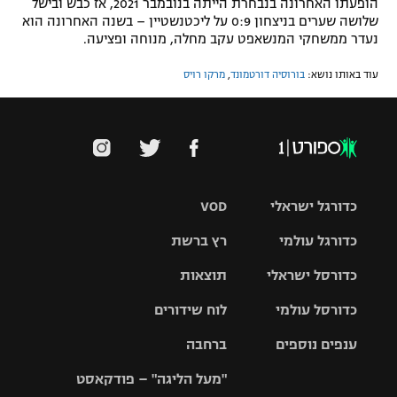
הופעתו האחרונה בנבחרת הייתה בנובמבר 2021, אז כבש ובישל
שלושה שערים בניצחון 0:9 על ליכטנשטיין – בשנה האחרונה הוא
נעדר ממשחקי המנשאפט עקב מחלה, מנוחה ופציעה.
עוד באותו נושא:
בורוסיה דורטמונד
,
מרקו רויס
כדורגל ישראלי
VOD
כדורגל עולמי
רץ ברשת
ליגת העל
כדורסל ישראלי
תוצאות
ליגת
ליגה לאומית
האלופות
כדורסל עולמי
לוח שידורים
ליגת ווינר
סל
גביע הטוטו
ענפים נוספים
ברחבה
ליגה
NBA
אירופית
"מעל הליגה" – פודקאסט
ליגה לאומית
ליגיונרים
טניס