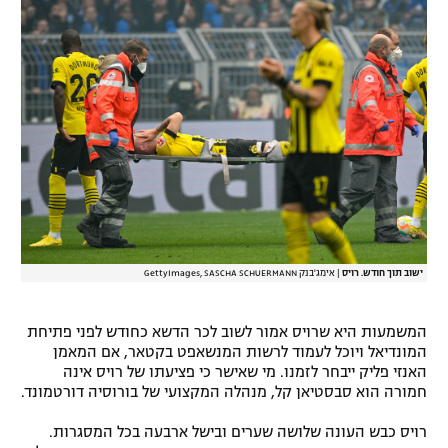
רשיון להקרנה פומבית לבית עסק
הצטרפות לחבילת הערוצים
לוח דרושים – ג'ובנט
תגיות
המגזין
ישוב תוך חודש. רויס
|
אימג'בנק GettyImages, SASCHA SCHUERMANN
המשמעות היא שרויס אמור לשוב לכר הדשא כחודש לפני פתיחת
המונדיאל ויוכל לעמוד לרשות המנשאפט בקטאר, אם המאמן
האנזי פליק ייבחר לזמנו. מי שאישר כי פציעתו של רויס אינה
חמורה הוא סבסטיאן קל, מנהלה המקצועי של בורוסיה דורטמונד.
רויס כבש העונה שלושה שערים ובישל ארבעה בכל המסגרות.