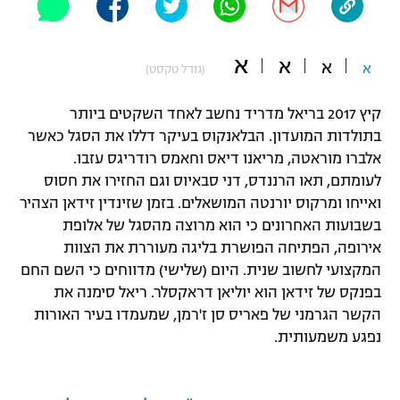
"מחצית בשכונה" – פודקאסט
אופניים
א
א
א
א
(גודל טקסט)
ספורט מוטורי
משתתפים וזוכים בפרסים
קיץ 2017 בריאל מדריד נחשב לאחד השקטים ביותר
כדורמים
בתולדות המועדון. הבלאנקוס בעיקר דללו את הסגל כאשר
תקנון משתתפים וזוכים בפרסים
טניס
אלברו מוראטה, מריאנו דיאס וחאמס רודריגס עזבו.
פוטבול אמריקאי NFL
תקנון עבור פעילות אלקטרה
לעומתם, תאו הרננדס, דני סבאיוס וגם החזירו את חסוס
ואייחו ומרקוס יורנטה המושאלים. בזמן שזינדין זידאן הצהיר
גיימינג E-Sports
בייסבול MLB
תקנון עבור פעילות ספורט 1 – "מרלן"
בשבועות האחרונים כי הוא מרוצה מהסגל של אלופת
אירופה, הפתיחה הפושרת בליגה מעוררת את הצוות
ספורט אתגרי ואקסטרים
תנאי שימוש
המקצועי לחשוב שנית. היום (שלישי) מדווחים כי השם החם
בפנקס של זידאן הוא יוליאן דראקסלר. ריאל סימנה את
אומנויות לחימה
הקשר הגרמני של פאריס סן ז'רמן, שמעמדו בעיר האורות
מדיניות פרטיות
גיימינג E-Sports
נפגע משמעותית.
תקנון פעילות ספורט 1