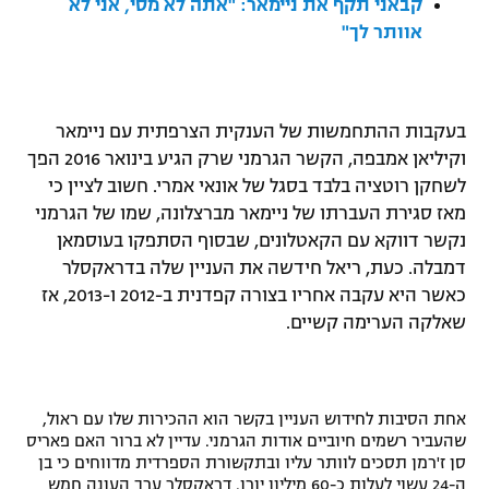
קבאני תקף את ניימאר: "אתה לא מסי, אני לא
רשיון להקרנה פומבית לבית עסק
אוותר לך"
הצטרפות לחבילת הערוצים
בעקבות ההתחמשות של הענקית הצרפתית עם ניימאר
לוח דרושים – ג'ובנט
וקיליאן אמבפה, הקשר הגרמני שרק הגיע בינואר 2016 הפך
תגיות
לשחקן רוטציה בלבד בסגל של אונאי אמרי. חשוב לציין כי
מאז סגירת העברתו של ניימאר מברצלונה, שמו של הגרמני
המגזין
נקשר דווקא עם הקאטלונים, שבסוף הסתפקו בעוסמאן
דמבלה. כעת, ריאל חידשה את העניין שלה בדראקסלר
כאשר היא עקבה אחריו בצורה קפדנית ב-2012 ו-2013, אז
שאלקה הערימה קשיים.
אחת הסיבות לחידוש העניין בקשר הוא ההכירות שלו עם ראול,
שהעביר רשמים חיוביים אודות הגרמני. עדיין לא ברור האם פאריס
סן ז'רמן תסכים לוותר עליו ובתקשורת הספרדית מדווחים כי בן
ה-24 עשוי לעלות כ-60 מיליון יורו. דראקסלר ערך העונה חמש