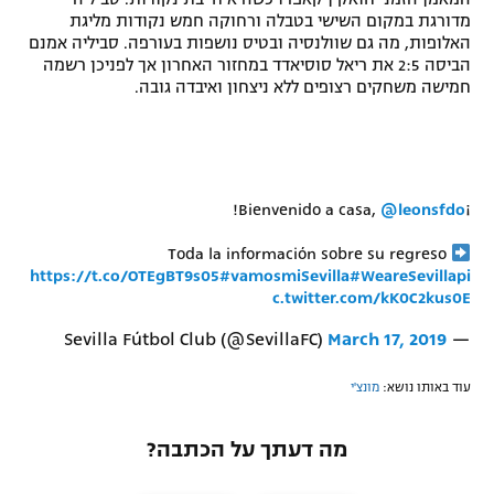
מדורגת במקום השישי בטבלה ורחוקה חמש נקודות מליגת
האלופות, מה גם שוולנסיה ובטיס נושפות בעורפה. סביליה אמנם
הביסה 2:5 את ריאל סוסיאדד במחזור האחרון אך לפניכן רשמה
חמישה משחקים רצופים ללא ניצחון ואיבדה גובה.
!
@leonsfdo
¡Bienvenido a casa,
Toda la información sobre su regreso
https://t.co/OTEgBT9s05
#vamosmiSevilla
#WeareSevilla
pi
c.twitter.com/kK0C2kus0E
March 17, 2019
— Sevilla Fútbol Club (@SevillaFC)
עוד באותו נושא:
מונצ'י
מה דעתך על הכתבה?