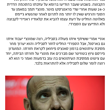
הקבוצה. בשבוע שעבר הודיעו ברומא על עזיבתו בהסכמה הדדית
רשיון להקרנה פומבית לבית עסק
כ-24 שעות אחרי שדי פראנצ'סקו פוטר. מונצ'י תמך במאמן עד
הסוף והרגיש שאין לו יותר מה לתרום לאחר שהנשיא ג'יימס
הצטרפות לחבילת הערוצים
פאלוטה החליט על דעת עצמו להביא את קלאודיו ראניירי לקבוצה
ולא התייעץ עם הספרדי.
לוח דרושים – ג'ובנט
אוניי אמרי ששיתף איתו פעולה בסביליה, רצה שמונצ'י יעבוד איתו
תגיות
גם בארסנל, אבל הספרדי החליט לחזר לסביליה והוא יערוך מחר
מסיבת עיתונאים ברמון סאנצ'ס פיחואן לקראת חזרתו. המועדון
המגזין
פירסם ציוץ בטוויטר שם מברכים את מונצ'י על חזרתו הביתה, יחד
עם ציטוט ממסיבת העיתונאים בה עזב בדמעות ואמר כי הוא לא
רוצה לומר שלום לסביליה אלא להתראות בלבד.