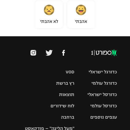
אהבתי
לא אהבתי
כדורגל ישראלי
VOD
כדורגל עולמי
רץ ברשת
ליגת העל
כדורסל ישראלי
תוצאות
ליגת
ליגה לאומית
האלופות
כדורסל עולמי
לוח שידורים
ליגת ווינר
סל
גביע הטוטו
ענפים נוספים
ברחבה
ליגה
NBA
אירופית
"מעל הליגה" – פודקאסט
ליגה לאומית
ליגיונרים