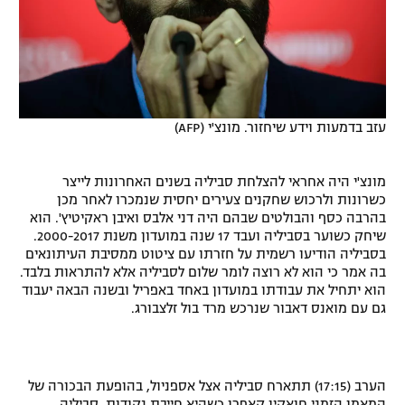
עזב בדמעות וידע שיחזור. מונצ'י (AFP)
מונצ'י היה אחראי להצלחת סביליה בשנים האחרונות לייצר
כשרונות ולרכוש שחקנים צעירים יחסית שנמכרו לאחר מכן
בהרבה כסף והבולטים שבהם היה דני אלבס ואיבן ראקיטיץ'. הוא
שיחק כשוער בסביליה ועבד 17 שנה במועדון משנת 2000-2017.
בסביליה הודיעו רשמית על חזרתו עם ציטוט ממסיבת העיתונאים
בה אמר כי הוא לא רוצה לומר שלום לסביליה אלא להתראות בלבד.
הוא יתחיל את עבודתו במועדון באחד באפריל ובשנה הבאה יעבוד
גם עם מואנס דאבור שנרכש מרד בול זלצבורג.
הערב (17:15) תתארח סביליה אצל אספניול, בהופעת הבכורה של
המאמן הזמני חואקין קאפרו כשהיא חייבת נקודות. סביליה