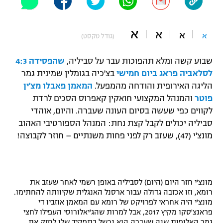
"מחצית בשכונה" – פודקאסט
אופניים
א
א
א
א
(גודל טקסט)
ספורט מוטורי
משתתפים וזוכים בפרסים
שבוע קשה ומלא תהפוכות עבר על סביליה,
שהפסידה 4:3
כדורמים
לסלאביה פראג ביום חמישי
בצ'כיה בגומלין שמינית גמר
תקנון משתתפים וזוכים בפרסים
טניס
הליגה האירופית והודחה מהמפעל.
המאמן פאבלו מצ'ין
פוטבול אמריקאי NFL
פוטר
והמנהל המקצועי חואקין קאפרוס הסכים לרדת
תקנון עבור פעילות אלקטרה
לקווים כפי שעשה בסיום העונה שעברה. והיום, אוהדי
גיימינג E-Sports
בייסבול MLB
סביליה יכולים לקבל קצת נחת: המנהל הספורטיבי האהוב
תקנון עבור פעילות ספורט 1 – "מרלן"
מונצ'י (47), שעזב רק לפני פחות משנתיים – חוזר לקבוצה!
ספורט אתגרי ואקסטרים
תנאי שימוש
אומנויות לחימה
מדיניות פרטיות
מונצ'י חזר היום (היום) לסביליה באופן רשמי לאחר שעזב את
גיימינג E-Sports
רומא, וזו אכזבה גדולה עבור ארסנל האנגלית שקיוותה להחתימו.
מונצ'י היה אחראי לפרויקט של רומא עם המאמן אוזביו די
תקנון פעילות ספורט 1
פראנצ'סקו מקיץ 2017, אבל למרות שהג'יאלורוסי העפילו לחצי
גמר האלופות שנה שעברה הוא נכשל בתפקיד שלו לחזק את