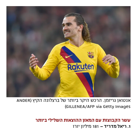
רשיון להקרנה פומבית לבית עסק
הצטרפות לחבילת הערוצים
לוח דרושים – ג'ובנט
תגיות
המגזין
אנטואן גריזמן. הרכש היקר ביותר של ברצלונה הקיץ (ANDER
GILLENEA/AFP via Getty Images)
עשר הקבוצות עם המאזן ההוצאות השלילי ביותר
1. ריאל מדריד –
181 מיליון יורו