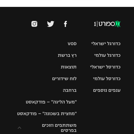
כדורגל ישראלי
VOD
כדורגל עולמי
רץ ברשת
ליגת העל
כדורסל ישראלי
תוצאות
ליגת
ליגה לאומית
האלופות
כדורסל עולמי
לוח שידורים
ליגת ווינר
סל
גביע הטוטו
ענפים נוספים
ברחבה
ליגה
NBA
אירופית
"מעל הליגה" – פודקאסט
ליגה לאומית
ליגיונרים
טניס
יורוליג
ליגה אנגלית
"מחצית בשכונה" – פודקאסט
כדורסל נשים
גביע המדינה
כדוריד
יורוקאפ
ליגה גרמנית
משתתפים וזוכים
בפרסים
מכבי תל
נבחרת