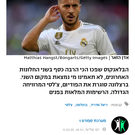
כדורסל נשים
נבחרת ישראל
יורוליג
ליגה ספרדית
טניס
VOD
מכבי תל אביב
מכבי חיפה
יורוקאפ
ליגה איטלקית
כדוריד
הפועל חולון
בית"ר ירושלים
רץ ברשת
ליגה צרפתית
כדורעף
הפועל ירושלים
מכבי תל אביב
ליגה הולנדית
אדן הזאר
|
Matthias Hangst/Bongarts/Getty Images
שחייה
תוצאות
דני אבדיה
הפועל תל אביב
הבלאנקוס שפכו הכי הרבה כסף בשני החלונות
ליגה טורקית
ג'ודו
האחרונים, לא תאמינו מי נמצאת במקום השני.
הפועל חיפה
לוח שידורים
ברצלונה סוגרת את הפודיום, צ'לסי המרוויחה
ליגה סינית
אגרוף
הגדולה. הרשימות המלאות בפנים
הפועל באר שבע
ליגה ברזילאית
ברחבה
ספורט אולימפי
קבוצות:
ריאל מדריד
ברצלונה
צ'לסי
מכבי נתניה
ליגות נוספות
UFC
מערכת ספורט 1
"מעל הליגה" – פודקאסט
בני יהודה
יום שלישי, 19:57, 11.02.20
היאבקות WWE