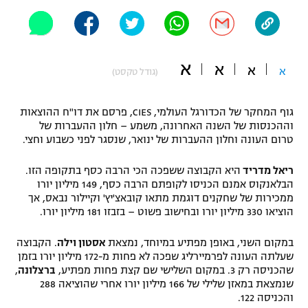
"מחצית בשכונה" – פודקאסט
אופניים
ספורט מוטורי
משתתפים וזוכים בפרסים
א
א
א
א
(גודל טקסט)
כדורמים
תקנון משתתפים וזוכים בפרסים
טניס
גוף המחקר של הכדורגל העולמי, CIES, פרסם את דו"ח ההוצאות
וההכנסות של השנה האחרונה, משמע – חלון ההעברות של
פוטבול אמריקאי NFL
תקנון עבור פעילות אלקטרה
טרום העונה וחלון ההעברות של ינואר, שנסגר לפני כשבוע וחצי.
גיימינג E-Sports
בייסבול MLB
ריאל מדריד
היא הקבוצה ששפכה הכי הרבה כסף בתקופה הזו.
תקנון עבור פעילות ספורט 1 – "מרלן"
הבלאנקוס אמנם הכניסו לקופתם הרבה כסף, 149 מיליון יורו
ספורט אתגרי ואקסטרים
ממכירות של שחקנים דוגמת מתאו קובאצ'יץ' וקיילור נבאס, אך
תנאי שימוש
הוציאו 330 מיליון יורו ובחישוב פשוט – בזבזו 181 מיליון יורו.
אומנויות לחימה
במקום השני, באופן מפתיע במיוחד, נמצאת
אסטון וילה
. הקבוצה
מדיניות פרטיות
שעלתה העונה לפרמיירליג שפכה לא פחות מ-172 מיליון יורו בזמן
גיימינג E-Sports
שהכניסה רק 3. במקום השלישי שם קצת פחות מפתיע,
ברצלונה
,
שנמצאת במאזן שלילי של 166 מיליון יורו אחרי שהוציאה 288
תקנון פעילות ספורט 1
והכניסה 122.