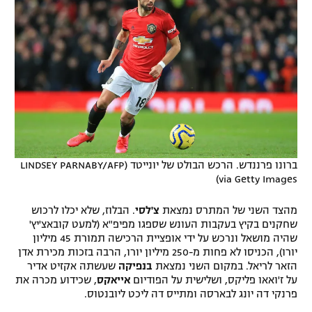
ברונו פרננדש. הרכש הבולט של יונייטד (LINDSEY PARNABY/AFP
via Getty Images)
מהצד השני של המתרס נמצאת
צ'לסי
. הבלוז, שלא יכלו לרכוש
שחקנים בקיץ בעקבות העונש שספגו מפיפ"א (למעט קובאצ'יץ'
שהיה מושאל ונרכש על ידי אופציית הרכישה תמורת 45 מיליון
יורו), הכניסו לא פחות מ-250 מיליון יורו, הרבה בזכות מכירת אדן
הזאר לריאל. במקום השני נמצאת
בנפיקה
שעשתה אקזיט אדיר
על ז'ואאו פליקס, ושלישית על הפודיום
אייאקס
, שכידוע מכרה את
פרנקי דה יונג לבארסה ומתייס דה ליכט ליובנטוס.