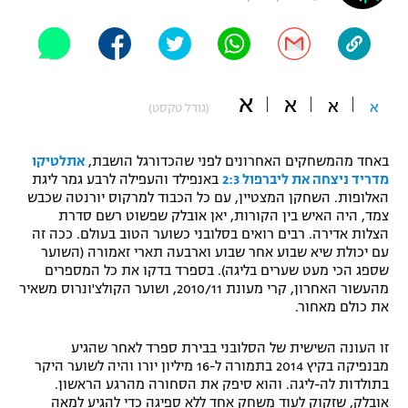
"מחצית בשכונה" – פודקאסט
אופניים
ספורט מוטורי
משתתפים וזוכים בפרסים
א
א
א
א
(גודל טקסט)
כדורמים
תקנון משתתפים וזוכים בפרסים
טניס
באחד מהמשחקים האחרונים לפני שהכדורגל הושבת,
אתלטיקו
פוטבול אמריקאי NFL
מדריד ניצחה את ליברפול 2:3
באנפילד והעפילה לרבע גמר ליגת
תקנון עבור פעילות אלקטרה
האלופות. השחקן המצטיין, עם כל הכבוד למרקוס יורנטה שכבש
גיימינג E-Sports
בייסבול MLB
צמד, היה האיש בין הקורות, יאן אובלק שפשוט רשם סדרת
תקנון עבור פעילות ספורט 1 – "מרלן"
הצלות אדירה. רבים רואים בסלובני כשוער הטוב בעולם. ככה זה
עם יכולת שיא שבוע אחר שבוע וארבעה תארי זאמורה (השוער
ספורט אתגרי ואקסטרים
תנאי שימוש
שספג הכי מעט שערים בליגה). בספרד בדקו את כל המספרים
מהעשור האחרון, קרי מעונת 2010/11, ושוער הקולצ'ונרוס משאיר
אומנויות לחימה
את כולם מאחור.
מדיניות פרטיות
גיימינג E-Sports
זו העונה השישית של הסלובני בבירת ספרד לאחר שהגיע
מבנפיקה בקיץ 2014 בתמורה ל-16 מיליון יורו והיה לשוער היקר
בתולדות לה-ליגה. והוא סיפק את הסחורה מהרגע הראשון.
תקנון פעילות ספורט 1
אובלק, שזקוק לעוד משחק אחד ללא ספיגה כדי להגיע למאה