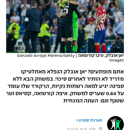
כדורסל נשים
נבחרת ישראל
יורוליג
ליגה ספרדית
טניס
VOD
מכבי תל אביב
מכבי חיפה
יורוקאפ
ליגה איטלקית
כדוריד
הפועל חולון
בית"ר ירושלים
רץ ברשת
ליגה צרפתית
כדורעף
הפועל ירושלים
מכבי תל אביב
ליגה הולנדית
יאן אובלק, טיבו קורטואה
|
Gonzalo Arroyo Moreno/Getty
שחייה
תוצאות
Images
דני אבדיה
הפועל תל אביב
ליגה טורקית
אתם מופתעים? יאן אובלק הנפלא מאתלטיקו
ג'ודו
הפועל חיפה
לוח שידורים
מדריד לא הותיר לאחרים סיכוי. במשחק הבא ללא
ליגה סינית
ספיגה יגיע למאה רשתות נקיות, הרקורד שלו עומד
אגרוף
הפועל באר שבע
על 0.64 שערים למשחק. איפה קורטואה, קסיאס וטר
ליגה ברזילאית
ברחבה
ספורט אולימפי
שטגן? וגם: העונה הנוכחית
מכבי נתניה
ליגות נוספות
UFC
"מעל הליגה" – פודקאסט
בני יהודה
מערכת ספורט 1
היאבקות WWE
שבת, 18:55, 11.04.20