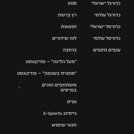
כדורגל ישראלי
VOD
כדורגל עולמי
רץ ברשת
ליגת העל
כדורסל ישראלי
תוצאות
ליגת
ליגה לאומית
האלופות
כדורסל עולמי
לוח שידורים
ליגת ווינר
סל
גביע הטוטו
ענפים נוספים
ברחבה
ליגה
NBA
אירופית
"מעל הליגה" – פודקאסט
ליגה לאומית
ליגיונרים
טניס
יורוליג
ליגה אנגלית
"מחצית בשכונה" – פודקאסט
כדורסל נשים
גביע המדינה
כדוריד
יורוקאפ
ליגה גרמנית
משתתפים וזוכים
בפרסים
מכבי תל
נבחרת
כדורעף
אביב
ישראל
ליגה
טניס
ספרדית
תקנון משתתפים
שחייה
הפועל חולון
מכבי חיפה
וזוכים בפרסים
גיימינג E-Sports
ליגה
איטלקית
ג'ודו
הפועל
בית"ר
תנאי שימוש
תקנון עבור פעילות
ירושלים
ירושלים
אלקטרה