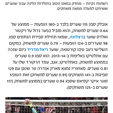
רשתות נקיות – מחזיק במאזן הטוב בתולדות הליגה עבור שוערים
רשיון להקרנה פומבית לבית עסק
ששיחקו למעלה ממאה משחקים.
הצטרפות לחבילת הערוצים
אובלק ספג 115 שערים בלבד ב-180 הופעות – ממוצע של
לוח דרושים – ג'ובנט
0.64 שערים למשחק, והוא מוביל בפער גדול על ויקטור
ואלדס שוער
ברצלונה
, שמאז תחילת ספירת הנתונים ספג
תגיות
98 שעררים ב-124 הופעות – 0.79 שערים למשחק. במקום
השלישי ניצב טיבו קורטואה, שוער
ריאל מדריד
כיום שזכה
המגזין
עם אתלטיקו באליפות ב-2013-14. הוא ספג 0.9 שערים
בממוצע למשחק. באתלטיקו, אגב, עמד הרקורד שלו על
0.81 שערים. מאחוריו נמצא מארק אנדרה טר שטגן עם 129
ספיגות ב-141 משחקים (0.91 שערים למשחק) ואת הטופ5
סוגר איקר קסיאס שספג 0.94 שערים בממוצע למשחק (117
שערים ב-125 משחקים).