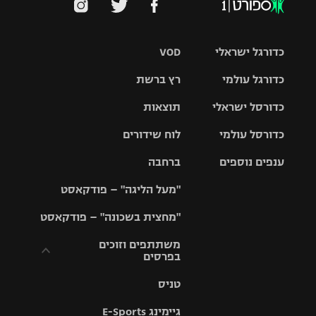
כדורגל ישראלי
VOD
כדורגל עולמי
רץ ברשת
ליגת העל
כדורסל ישראלי
תוצאות
ליגת
ליגה לאומית
האלופות
כדורסל עולמי
לוח שידורים
ליגת ווינר
סל
גביע הטוטו
ענפים נוספים
ברחבה
ליגה
NBA
אירופית
"מעל הליגה" – פודקאסט
ליגה לאומית
ליגיונרים
טניס
יורוליג
ליגה אנגלית
"מחצית בשכונה" – פודקאסט
כדורסל נשים
גביע המדינה
כדוריד
יורוקאפ
ליגה גרמנית
משתתפים וזוכים
בפרסים
מכבי תל
נבחרת
כדורעף
אביב
ישראל
ליגה
טניס
ספרדית
תקנון משתתפים
שחייה
הפועל חולון
מכבי חיפה
וזוכים בפרסים
גיימינג E-Sports