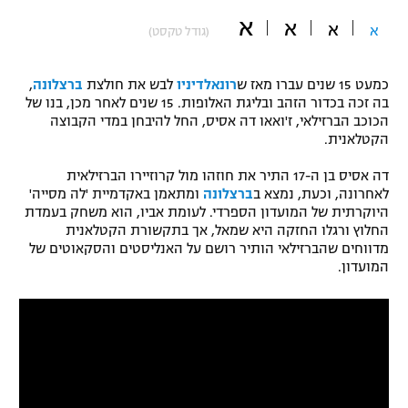
א
"מחצית בשכונה" – פודקאסט
א
א
א
(גודל טקסט)
אופניים
ספורט מוטורי
משתתפים וזוכים בפרסים
כמעט 15 שנים עברו מאז ש
רונאלדיניו
לבש את חולצת
ברצלונה
,
בה זכה בכדור הזהב ובליגת האלופות. 15 שנים לאחר מכן, בנו של
הכוכב הברזילאי, ז'ואאו דה אסיס, החל להיבחן במדי הקבוצה
כדורמים
תקנון משתתפים וזוכים בפרסים
הקטלאנית.
טניס
פוטבול אמריקאי NFL
דה אסיס בן ה-17 התיר את חוזהו מול קרוזיירו הברזילאית
תקנון עבור פעילות אלקטרה
לאחרונה, וכעת, נמצא ב
ברצלונה
ומתאמן באקדמיית 'לה מסייה'
גיימינג E-Sports
בייסבול MLB
היוקרתית של המועדון הספרדי. לעומת אביו, הוא משחק בעמדת
תקנון עבור פעילות ספורט 1 – "מרלן"
החלוץ ורגלו החזקה היא שמאל, אך בתקשורת הקטלאנית
מדווחים שהברזילאי הותיר רושם על האנליסטים והסקאוטים של
ספורט אתגרי ואקסטרים
המועדון.
תנאי שימוש
אומנויות לחימה
מדיניות פרטיות
גיימינג E-Sports
תקנון פעילות ספורט 1