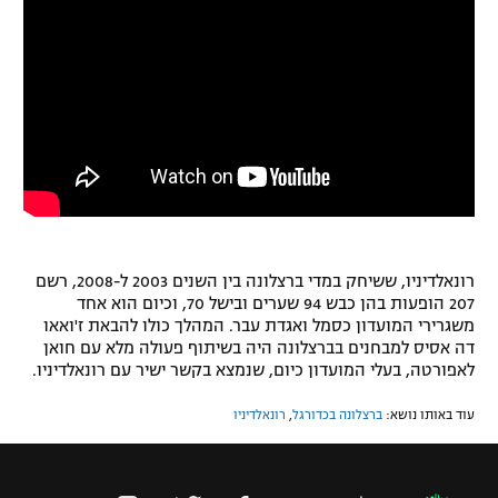
רשיון להקרנה פומבית לבית עסק
הצטרפות לחבילת הערוצים
לוח דרושים – ג'ובנט
תגיות
המגזין
רונאלדיניו, ששיחק במדי ברצלונה בין השנים 2003 ל-2008, רשם
207 הופעות בהן כבש 94 שערים ובישל 70, וכיום הוא אחד
משגרירי המועדון כסמל ואגדת עבר. המהלך כולו להבאת ז'ואאו
דה אסיס למבחנים בברצלונה היה בשיתוף פעולה מלא עם חואן
לאפורטה, בעלי המועדון כיום, שנמצא בקשר ישיר עם רונאלדיניו.
עוד באותו נושא:
ברצלונה בכדורגל
,
רונאלדיניו