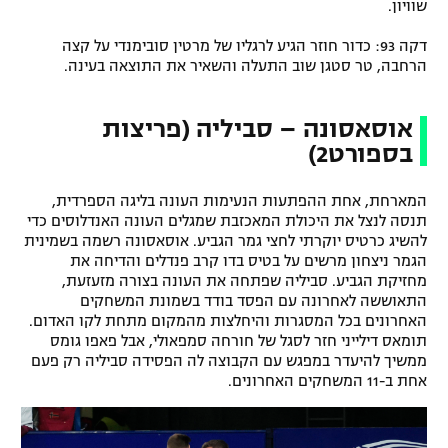
שוויון.
דקה 93: כדור חוזר הגיע לרגליו של מרטין סובימנדי על קצה
הרחבה, טר סטגן שוב התעלה והשאיר את התוצאה בעינה.
אוסאסונה – סביליה (פריצות
בספורט2)
המארחת, אחת ההפתעות הנעימות העונה בליגה הספרדית,
תנסה לנצל את היכולת המאכזבת שמגלים העונה האנדלוסים כדי
להשיג כרטיס יוקרתי לחצי גמר הגביע. אוסאסונה רשמה בשמינית
הגמר ניצחון מרשים על בטיס בדו קרב פנדלים והדיחה את
מחזיקת הגביע. סביליה שפתחה את העונה בצורה מזעזעת,
התאוששה לאחרונה עם הפסד בודד בשמונת המשחקים
האחרונים בכל המסגרות והיחלצות מהמקום מתחת לקו האדום.
תומאס דילייני חזר לסגל של חורחה סמפאולי, אבל פאפו גומס
ממשיך להיעדר במפגש עם הקבוצה לה הפסידה סביליה רק פעם
אחת ב-11 המשחקים האחרונים.