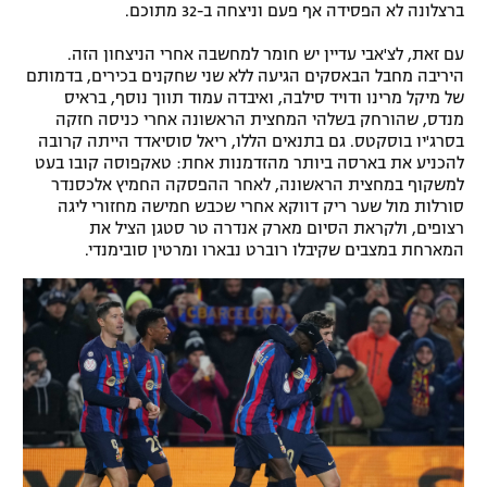
ברצלונה לא הפסידה אף פעם וניצחה ב-32 מתוכם.
עם זאת, לצ'אבי עדיין יש חומר למחשבה אחרי הניצחון הזה.
היריבה מחבל הבאסקים הגיעה ללא שני שחקנים בכירים, בדמותם
של מיקל מרינו ודויד סילבה, ואיבדה עמוד תווך נוסף, בראיס
מנדס, שהורחק בשלהי המחצית הראשונה אחרי כניסה חזקה
בסרג'יו בוסקטס. גם בתנאים הללו, ריאל סוסיאדד הייתה קרובה
להכניע את בארסה ביותר מהזדמנות אחת: טאקפוסה קובו בעט
למשקוף במחצית הראשונה, לאחר ההפסקה החמיץ אלכסנדר
סורלות מול שער ריק דווקא אחרי שכבש חמישה מחזורי ליגה
רצופים, ולקראת הסיום מארק אנדרה טר סטגן הציל את
המארחת במצבים שקיבלו רוברט נבארו ומרטין סובימנדי.