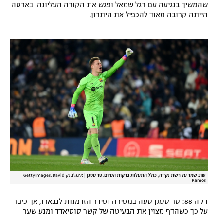
שהמשיך בנגיעה עם רגל שמאל ופגש את הקורה העליונה. בארסה
הייתה קרובה מאוד להכפיל את היתרון.
שוב שמר על רשת נקייה, כולל התעלות בדקות הסיום. טר סטגן
|
אימג'בנק GettyImages, David
Ramos
דקה 88: טר סטגן טעה במסירה וסידר הזדמנות לנבארו, אך כיפר
על כך כשהדף מצוין את הבעיטה של קשר סוסיאדד ומנע שער