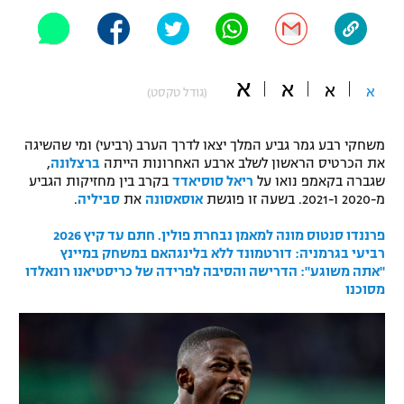
"מחצית בשכונה" – פודקאסט
אופניים
ספורט מוטורי
א
משתתפים וזוכים בפרסים
א
א
א
(גודל טקסט)
כדורמים
תקנון משתתפים וזוכים בפרסים
טניס
משחקי רבע גמר גביע המלך יצאו לדרך הערב (רביעי) ומי שהשיגה
את הכרטיס הראשון לשלב ארבע האחרונות הייתה
ברצלונה
,
פוטבול אמריקאי NFL
תקנון עבור פעילות אלקטרה
שגברה בקאמפ נואו על
ריאל סוסיאדד
בקרב בין מחזיקות הגביע
מ-2020 ו-2021. בשעה זו פוגשת
אוסאסונה
את
סביליה
.
גיימינג E-Sports
בייסבול MLB
תקנון עבור פעילות ספורט 1 – "מרלן"
פרננדו סנטוס מונה למאמן נבחרת פולין. חתם עד קיץ 2026
ספורט אתגרי ואקסטרים
רביעי בגרמניה: דורטמונד ללא בלינגהאם במשחק במיינץ
תנאי שימוש
"אתה משוגע": הדרישה והסיבה לפרידה של כריסטיאנו רונאלדו
מסוכנו
אומנויות לחימה
מדיניות פרטיות
גיימינג E-Sports
תקנון פעילות ספורט 1