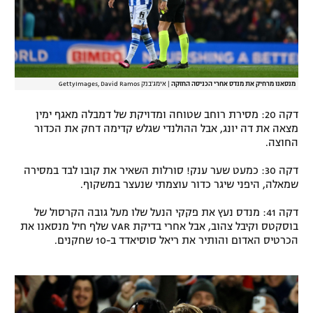
מנסאנו מרחיק את מנדס אחרי הכניסה החזקה
|
אימג'בנק GettyImages, David Ramos
דקה 20: מסירת רוחב שטוחה ומדויקת של דמבלה מאגף ימין
מצאה את דה יונג, אבל ההולנדי שגלש קדימה דחק את הכדור
החוצה.
דקה 30: כמעט שער ענק! סורלות השאיר את קובו לבד במסירה
שמאלה, היפני שיגר כדור עוצמתי שנעצר במשקוף.
דקה 41: מנדס נעץ את פקקי הנעל שלו מעל גובה הקרסול של
בוסקטס וקיבל צהוב, אבל אחרי בדיקת VAR שלף חיל מנסאנו את
הכרטיס האדום והותיר את ריאל סוסיאדד ב-10 שחקנים.