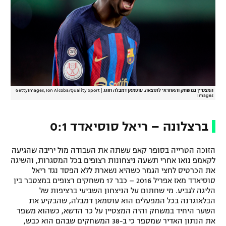
רשיון להקרנה פומבית לבית עסק
הצטרפות לחבילת הערוצים
לוח דרושים – ג'ובנט
תגיות
המצטיין במשחק והאחראי לתוצאה. עוסמאן דמבלה חוגג
|
GettyImages, Ion Alcoba/Quality Sport
Images
המגזין
ברצלונה – ריאל סוסיאדד 0:1
הזוכה הטרייה בסופר קאפ עשתה את העבודה מול יריבה שהגיעה
לקאמפ נואו אחרי תשעה ניצחונות רצופים בכל המסגרות, והשיגה
את הכרטיס לחצי הגמר כשהיא נשארת ללא הפסד נגד ריאל
סוסיאדד מאז אפריל 2016 – כבר 17 משחקים רצופים במצטבר בין
הליגה לגביע. מי שחתום על הניצחון השביעי ברציפות של
הבלאוגרנה בכל המפעלים הוא עוסמאן דמבלה, שהבקיע את
השער היחיד במשחק והיה המצטיין על כר הדשא, כשהוא משפר
את הנתון האדיר שמספר כי ב-38 המשחקים שבהם הוא כבש,