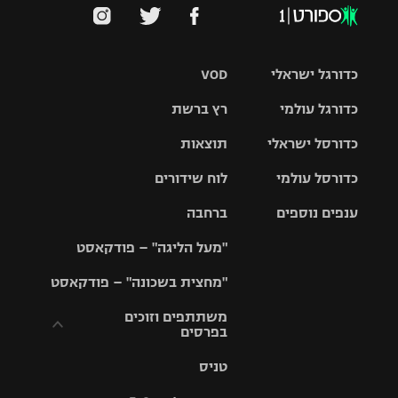
כדורגל ישראלי
VOD
כדורגל עולמי
רץ ברשת
ליגת העל
כדורסל ישראלי
תוצאות
ליגת
ליגה לאומית
האלופות
כדורסל עולמי
לוח שידורים
ליגת ווינר
סל
גביע הטוטו
ענפים נוספים
ברחבה
ליגה
NBA
אירופית
"מעל הליגה" – פודקאסט
ליגה לאומית
ליגיונרים
טניס
יורוליג
ליגה אנגלית
"מחצית בשכונה" – פודקאסט
כדורסל נשים
גביע המדינה
כדוריד
יורוקאפ
ליגה גרמנית
משתתפים וזוכים
בפרסים
מכבי תל
נבחרת
כדורעף
אביב
ישראל
ליגה
טניס
ספרדית
תקנון משתתפים
שחייה
הפועל חולון
מכבי חיפה
וזוכים בפרסים