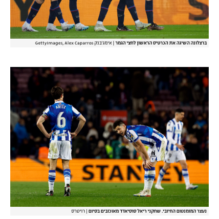
ברצלונה השיגה את הכרטיס הראשון לחצי הגמר
|
אימג'בנק GettyImages, Alex Caparros
נעצר המומנטום החיובי. שחקני ריאל סוסיאדד מאוכזבים בסיום
|
רויטרס