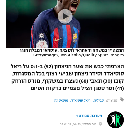
כדורסל נשים
נבחרת ישראל
יורוליג
ליגה ספרדית
טניס
VOD
מכבי תל אביב
מכבי חיפה
יורוקאפ
ליגה איטלקית
כדוריד
הפועל חולון
בית"ר ירושלים
רץ ברשת
ליגה צרפתית
כדורעף
הפועל ירושלים
מכבי תל אביב
המצטיין במשחק והאחראי לתוצאה. עוסמאן דמבלה חוגג
|
GettyImages, Ion Alcoba/Quality Sport Images
ליגה הולנדית
שחייה
תוצאות
דני אבדיה
הפועל תל אביב
הצרפתי כבש את שער הניצחון (52) ב-0:1 על ריאל
ליגה טורקית
ג'ודו
סוסיאדד וסידר ניצחון שביעי רצוף בכל המסגרות.
הפועל חיפה
לוח שידורים
קובו (30) וגאבי (68) נעצרו במשקוף, מנדס הורחק
ליגה סינית
אגרוף
(41) וטר סטגן הציל פעמיים בדקות הסיום
הפועל באר שבע
ליגה ברזילאית
ברחבה
ספורט אולימפי
קבוצות:
סביליה
ריאל סוסיאדד
אוסאסונה
מכבי נתניה
ליגות נוספות
UFC
מערכת ספורט 1
"מעל הליגה" – פודקאסט
בני יהודה
יום חמישי, 06:23, 26.01.23
היאבקות WWE