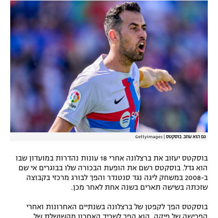
רשיון להקרנה פומבית לבית עסק
הצטרפות לחבילת הערוצים
לוח דרושים – ג'ובנט
תגיות
המגזין
גם הוא עוזב. בוסקטס
|
GettyImages
בוסקטס יעזוב את ברצלונה אחרי 18 עונות נהדרות במועדון שבו
הוא גדל. בוסקטס רשם את הופעת הבכורה שלו בבוגרים אי שם
ב-2008 במשחק ליגה נגד סנטנדר והפך לבורג מרכזי בקבוצה
שזכתה בשישה תארים בשנה אחת לאחר מכן.
בוסקטס הפך לקפטן של ברצלונה בשנתיים האחרונות ואחרי
הפרישה של פיקה, הוא הפך לשריד האחרון מהשושלת של