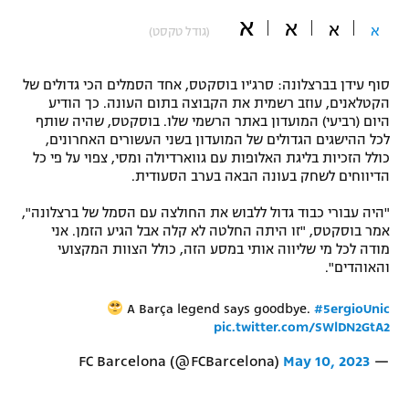
א
"מחצית בשכונה" – פודקאסט
א
א
א
(גודל טקסט)
אופניים
ספורט מוטורי
משתתפים וזוכים בפרסים
סוף עידן בברצלונה: סרג'יו בוסקטס, אחד הסמלים הכי גדולים של
הקטלאנים, עוזב רשמית את הקבוצה בתום העונה. כך הודיע
היום (רביעי) המועדון באתר הרשמי שלו. בוסקטס, שהיה שותף
כדורמים
תקנון משתתפים וזוכים בפרסים
לכל ההישגים הגדולים של המועדון בשני העשורים האחרונים,
טניס
כולל הזכיות בליגת האלופות עם גווארדיולה ומסי, צפוי על פי כל
פוטבול אמריקאי NFL
הדיווחים לשחק בעונה הבאה בערב הסעודית.
תקנון עבור פעילות אלקטרה
גיימינג E-Sports
בייסבול MLB
"היה עבורי כבוד גדול ללבוש את החולצה עם הסמל של ברצלונה",
תקנון עבור פעילות ספורט 1 – "מרלן"
אמר בוסקטס, "זו היתה החלטה לא קלה אבל הגיע הזמן. אני
מודה לכל מי שליווה אותי במסע הזה, כולל הצוות המקצועי
ספורט אתגרי ואקסטרים
והאוהדים".
תנאי שימוש
אומנויות לחימה
A Barça legend says goodbye.
#5ergioUnic
pic.twitter.com/SWlDN2GtA2
מדיניות פרטיות
גיימינג E-Sports
May 10, 2023
— FC Barcelona (@FCBarcelona)
תקנון פעילות ספורט 1