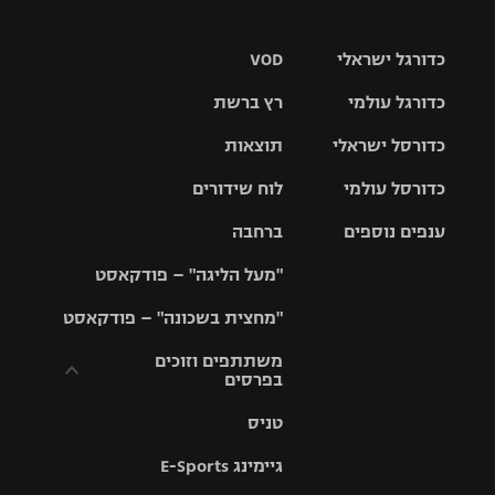
כדורגל ישראלי
VOD
כדורגל עולמי
רץ ברשת
ליגת העל
כדורסל ישראלי
תוצאות
ליגת
ליגה לאומית
האלופות
כדורסל עולמי
לוח שידורים
ליגת ווינר
סל
גביע הטוטו
ענפים נוספים
ברחבה
ליגה
NBA
אירופית
"מעל הליגה" – פודקאסט
ליגה לאומית
ליגיונרים
טניס
יורוליג
ליגה אנגלית
"מחצית בשכונה" – פודקאסט
כדורסל נשים
גביע המדינה
כדוריד
יורוקאפ
ליגה גרמנית
משתתפים וזוכים
בפרסים
מכבי תל
נבחרת
כדורעף
אביב
ישראל
ליגה
טניס
ספרדית
תקנון משתתפים
שחייה
הפועל חולון
מכבי חיפה
וזוכים בפרסים
גיימינג E-Sports
ליגה