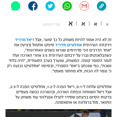
"מחצית בשכונה" – פודקאסט
אופניים
א
א
ספורט מוטורי
א
א
משתתפים וזוכים בפרסים
(גודל טקסט)
כדורמים
זה לא היה אמור להיות משחק כל כך סוער, אבל
ריאל מדריד
תקנון משתתפים וזוכים בפרסים
טניס
ויריבתה העירונית
אתלטיקו מדריד
סיפקו אתמול (רביעי) את
פוטבול אמריקאי NFL
"אחד הדרבים הכי מדהימים שנראו בשנים האחרונות",
תקנון עבור פעילות אלקטרה
כשהבלאנקוס גברו על ירבתם העירונית 3:5 אחרי הארכה ועלו
גיימינג E-Sports
לגמר הסופר קופה. המשחק, שנערך בערב הסעודית, "היה בלתי
בייסבול MLB
תקנון עבור פעילות ספורט 1 – "מרלן"
נשכח", כפי שנכתב ב"אס" הספרדי, ובסיומו "אתלטיקו נכנעה רק
כי נגמר לה הכוח, ולא מחוסר מאמץ".
ספורט אתגרי ואקסטרים
תנאי שימוש
אומנויות לחימה
אתלטיקו עלתה ל-0:1, ריאל הפכה ל-1:2, אתלטיקו הפכה ל-2:3,
אבל ריאל השוותה וכפתה הארכה, ובהארכה כבשה פעמיים
מדיניות פרטיות
בדקות הסיום בניצחון שסידר לקרלו אנצ'לוטי עוד משחק על
גיימינג E-Sports
התואר, מול ברצלונה או אוסאסונה.
תקנון פעילות ספורט 1