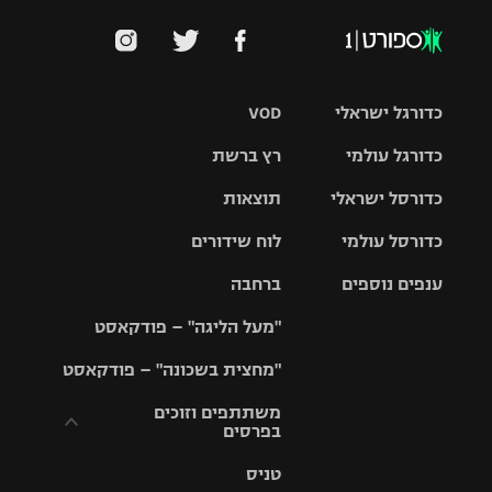
כדורגל ישראלי
VOD
כדורגל עולמי
רץ ברשת
ליגת העל
כדורסל ישראלי
תוצאות
ליגת
ליגה לאומית
האלופות
כדורסל עולמי
לוח שידורים
ליגת ווינר
סל
גביע הטוטו
ענפים נוספים
ברחבה
ליגה
NBA
אירופית
"מעל הליגה" – פודקאסט
ליגה לאומית
ליגיונרים
טניס
יורוליג
ליגה אנגלית
"מחצית בשכונה" – פודקאסט
כדורסל נשים
גביע המדינה
כדוריד
יורוקאפ
ליגה גרמנית
משתתפים וזוכים
בפרסים
מכבי תל
נבחרת
כדורעף
אביב
ישראל
ליגה
טניס
ספרדית
תקנון משתתפים