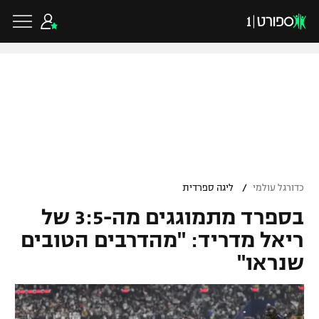
כדורגל ישראלי
ליגת העל
כדורגל עולמי
/
כדורגל עולמי
ליגה ספרדית
ליגה לאומית
בספרד מתמוגגים מה-3:5 של
ליגת האלופות
כדורסל ישראלי
גביע הטוטו
ריאל מדריד: "מהדרבים הטובים
ליגה אירופית
שנראו"
ליגת ווינר סל
ליגיונרים
כדורסל עולמי
ליגה אנגלית
ליגה לאומית
גביע המדינה
NBA
ליגה גרמנית
ענפים נוספים