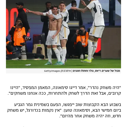
רשיון להקרנה פומבית לבית עסק
הצטרפות לחבילת הערוצים
לוח דרושים – ג'ובנט
תגיות
המגזין
מבול של שערים. דיאס, גולר וחוסלו חוגגים
|
אימג'בנק GettyImages
"היה משחק נהדר", אמר דייגו סימאונה, המאמן המפסיד, "היינו
קרובים, אבל זאת הדרך לשחק ולהתחרות, ככה אנחנו משחקים".
בשבוע הבא הקבוצות שוב ייפגשו, הפעם בשמינית גמר הגביע
ביום חמישי הבא, וסימאונה טוען: "אין נקמות בכדורגל, יש משחק
חדש, וזה יהיה משחק אחר מהיום".