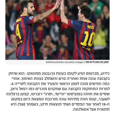
רשיון להקרנה פומבית לבית עסק
הצטרפות לחבילת הערוצים
לוח דרושים – ג'ובנט
תגיות
המגזין
ססק פברגאס וליאו מסי
|
AOP.Press/Corbis via Getty Images
כידוע, פברגאס הגיע לקומו בעונת 2022/23 ממונאקו. הוא שיחק
בקבוצה עונה אחת ואחריה פרש והשתלב בצוות האימון. אחרי
כמה חודשים מונה לאמן הראשי והצעיד את הקבוצה לסרייה A.
למרות התחזקות הקבוצה עם שחקנים מוכרים כמו רפאל וראן,
שסיים את חוזהו במנצ'סטר יונייטד, וסרג'י רוברטו, קפטן ברצלונה
לשעבר, קומו חווה פתיחת עונה מורכבת ונמצאת כיום במקום
ה-19 לאחר שני הפסדים ושתי תוצאות תיקו, כשמחר (שני) היא
תתארח אצל אטאלנטה.