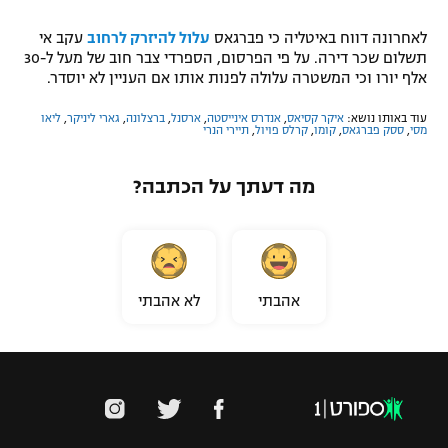
לאחרונה דווח באיטליה כי פברגאס
עלול להיזרק לרחוב
עקב אי
תשלום שכר דירה. על פי הפרסום, הספרדי צבר חוב של מעל ל-30
אלף יורו וכי המשטרה עלולה לפנות אותו אם העניין לא יוסדר.
עוד באותו נושא:
איקר קסיאס
,
אנדרס אינייסטה
,
ארסנל
,
ברצלונה
,
גארי ליניקר
,
ליאו
מסי
,
ססק פברגאס
,
קומו
,
קרלס פויול
,
תיירי הנרי
מה דעתך על הכתבה?
אהבתי
לא אהבתי