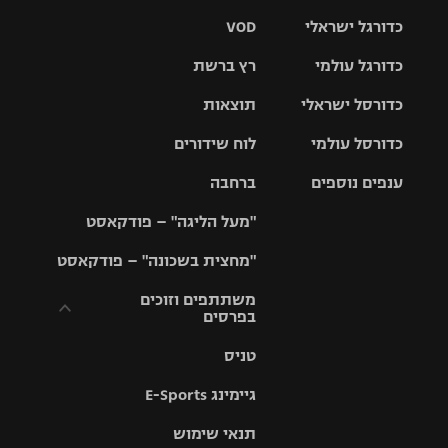
כדורגל ישראלי
VOD
כדורגל עולמי
רץ ברשת
ליגת העל
כדורסל ישראלי
תוצאות
ליגת
ליגה לאומית
האלופות
כדורסל עולמי
לוח שידורים
ליגת ווינר
סל
גביע הטוטו
ענפים נוספים
ברחבה
ליגה
NBA
אירופית
"מעל הליגה" – פודקאסט
ליגה לאומית
ליגיונרים
טניס
יורוליג
ליגה אנגלית
"מחצית בשכונה" – פודקאסט
כדורסל נשים
גביע המדינה
כדוריד
יורוקאפ
ליגה גרמנית
משתתפים וזוכים
בפרסים
מכבי תל
נבחרת
כדורעף
אביב
ישראל
ליגה
טניס
ספרדית
תקנון משתתפים
שחייה
הפועל חולון
מכבי חיפה
וזוכים בפרסים
גיימינג E-Sports
ליגה
איטלקית
ג'ודו
הפועל
בית"ר
תנאי שימוש
תקנון עבור פעילות