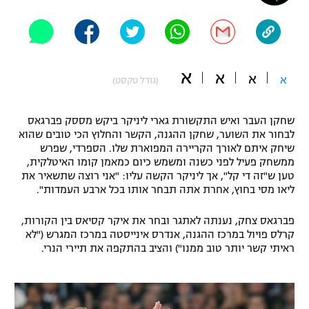
"מחצית בשכונה" – פודקאסט
אופניים
ספורט מוטורי
משתתפים וזוכים בפרסים
א
א
א
א
(גודל טקסט)
כדורמים
תקנון משתתפים וזוכים בפרסים
טניס
שחקן העבר ואיש התקשורת גארי ליניקר ביקש מססק פברגאס
פוטבול אמריקאי NFL
לבחור את השוער, שחקן ההגנה, הקשר והחלוץ הכי טובים שהוא
תקנון עבור פעילות אלקטרה
שיחק איתם לאורך הקריירה המפוארת שלו. הספרדי, שפרש
גיימינג E-Sports
בייסבול MLB
ממשחק פעיל לפני כשנה ומשמש כיום כמאמן קומו האיטלקית,
תקנון עבור פעילות ספורט 1 – "מרלן"
טען ש"זה די קל", אך ליניקר הקשה עליו: "אני רוצה שתשאיר את
ליאו מסי בחוץ, אחרת אתה תבחר אותו בכל ארבע העמדות".
ספורט אתגרי ואקסטרים
תנאי שימוש
פברגאס צחק, נענתה לאתגר ובחר את איקר קסיאס בין הקורות,
אומנויות לחימה
קרלס פויול במרכז ההגנה, אנדרס אינייסטה במרכז המגרש ("לא
ראיתי קשר יותר טוב ממנו") והציב בהתקפה את תיירי הנרי.
מדיניות פרטיות
גיימינג E-Sports
תקנון פעילות ספורט 1