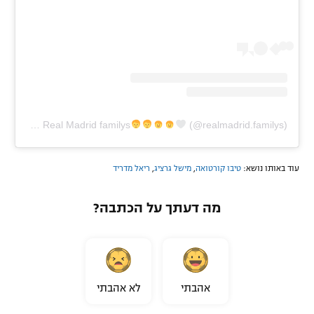
A post shared by Real Madrid familys
(@realmadrid.familys)
עוד באותו נושא:
טיבו קורטואה
,
מישל גרציג
,
ריאל מדריד
מה דעתך על הכתבה?
אהבתי
לא אהבתי