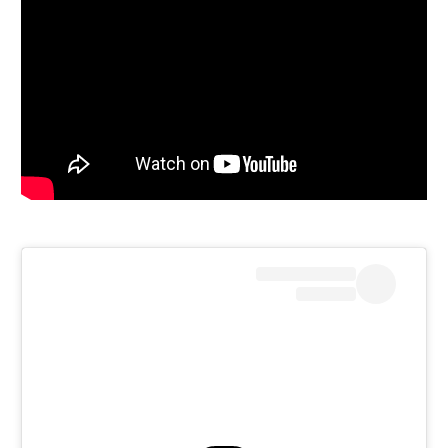
רשיון להקרנה פומבית לבית עסק
הצטרפות לחבילת הערוצים
לוח דרושים – ג'ובנט
תגיות
המגזין