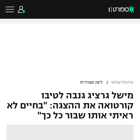
כדורגל ישראלי
ליגת העל
כדורגל עולמי
/
כדורגל עולמי
ליגה ספרדית
ליגה לאומית
מישל גרציג גנבה לטיבו
ליגת האלופות
כדורסל ישראלי
גביע הטוטו
קורטואה את ההצגה: "בחיים לא
ליגה אירופית
ראיתי אותו שבור כל כך"
ליגת ווינר סל
ליגיונרים
כדורסל עולמי
ליגה אנגלית
ליגה לאומית
גביע המדינה
NBA
ליגה גרמנית
ענפים נוספים