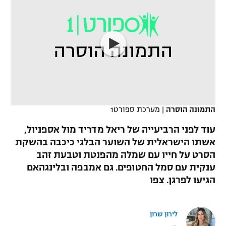
כדורסל נשים
נבחרת ישראל
יורוליג
ליגה ספרדית
טניס
VOD
מכבי תל אביב
מכבי חיפה
יורוקאפ
ליגה איטלקית
כדוריד
הפועל חולון
בית"ר ירושלים
רץ ברשת
ליגה צרפתית
כדורעף
הפועל ירושלים
מכבי תל אביב
ליגה הולנדית
שחייה
תוצאות
דני אבדיה
התמונה הוסרה
|
מערכת ספורט1
הפועל תל אביב
ליגה טורקית
ג'ודו
עוד לפני הרביעייה של ריאל מדריד מול אספניול,
הפועל חיפה
לוח שידורים
אשתו הישראלית של השוער הבלגי כיכבה בהשקת
ליגה סינית
אגרוף
הסרט על חייו עם שמלה מהפנטת וטבעת זהב
הפועל באר שבע
ענקית עם סמל החטופים. גם אמבפה ובלינגהאם
ליגה ברזילאית
ברחבה
ספורט אולימפי
הגיעו לפרגן. צפו
מכבי נתניה
ליגות נוספות
UFC
"מעל הליגה" – פודקאסט
בני יהודה
לירון שרון
היאבקות WWE