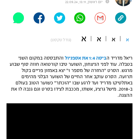
יום ראשון, 13:11, 22.09.24
"מחצית בשכונה" – פודקאסט
אופניים
ספורט מוטורי
משתתפים וזוכים בפרסים
א
א
א
א
(גודל טקסט)
כדורמים
תקנון משתתפים וזוכים בפרסים
טניס
פוטבול אמריקאי NFL
ריאל מדריד ה
ביסה 1:4 את אספניול
והתבססה במקום השני
תקנון עבור פעילות אלקטרה
בטבלה. עוד לפני הניצחון, השוער טיבו קורטואה חווה סוף שבוע
מרגש. הסרט "החזרה של מספר 1" יצא באמזון פריים בקול
גיימינג E-Sports
בייסבול MLB
תרועה. הסרט עוקב אחר החיים של השוער הבלגי מהימים
תקנון עבור פעילות ספורט 1 – "מרלן"
באתלטיקו מדריד ועד לרגע שבו "הוכתר" כשוער הטוב בעולם
ספורט אתגרי ואקסטרים
ב-2018. מישל גרציג, אשתו, מככבת לצידו בסרט וגם גנבה לו את
תנאי שימוש
ההצגה.
אומנויות לחימה
מדיניות פרטיות
גיימינג E-Sports
תקנון פעילות ספורט 1