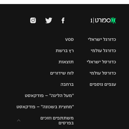
כדורגל ישראלי
VOD
כדורגל עולמי
רץ ברשת
ליגת העל
כדורסל ישראלי
תוצאות
ליגת
ליגה לאומית
האלופות
כדורסל עולמי
לוח שידורים
ליגת ווינר
סל
גביע הטוטו
ענפים נוספים
ברחבה
ליגה
NBA
אירופית
"מעל הליגה" – פודקאסט
ליגה לאומית
ליגיונרים
טניס
יורוליג
ליגה אנגלית
"מחצית בשכונה" – פודקאסט
כדורסל נשים
גביע המדינה
כדוריד
יורוקאפ
ליגה גרמנית
משתתפים וזוכים
בפרסים
מכבי תל
נבחרת
כדורעף
אביב
ישראל