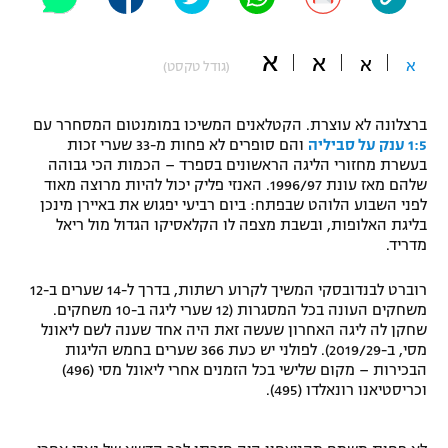
"מחצית בשכונה" – פודקאסט
אופניים
א
א
א
א
(גודל טקסט)
ספורט מוטורי
משתתפים וזוכים בפרסים
ברצלונה לא עוצרת. הקטלאנים המשיכו במומנטום המסחרר עם
כדורמים
1:5 ענק על סביליה
והם סופרים לא פחות מ-33 שערי זכות
תקנון משתתפים וזוכים בפרסים
טניס
בעשרת מחזורי הליגה הראשונים בספרד – הכמות הכי גבוהה
פוטבול אמריקאי NFL
שלהם מאז עונת 1996/97. האנזי פליק יכול להיות מרוצה מאוד
תקנון עבור פעילות אלקטרה
לפני השבוע הלוהט שבפתח: ביום רביעי יפגוש את באיירן מינכן
בליגת האלופות, ובשבת מצפה לו הקלאסיקו הגדול מול ריאל
גיימינג E-Sports
בייסבול MLB
מדריד.
תקנון עבור פעילות ספורט 1 – "מרלן"
ספורט אתגרי ואקסטרים
רוברט לבנדובסקי המשיך לקרוע רשתות, בדרך ל-14 שערים ב-12
תנאי שימוש
משחקים העונה בכל המסגרות (12 שערי ליגה ב-10 משחקים.
אומנויות לחימה
שחקן לה ליגה האחרון שעשה זאת היה אחד שענה לשם ליאונל
מסי, ב-2019/29). לפולני יש כעת 366 שערים בחמש הליגות
מדיניות פרטיות
הבכירות – מקום שלישי בכל הזמנים אחרי ליאונל מסי (496)
גיימינג E-Sports
וכריסטיאנו רונאלדו (495).
תקנון פעילות ספורט 1