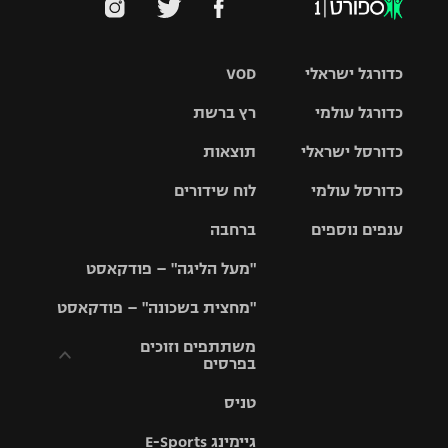
כדורגל ישראלי
VOD
כדורגל עולמי
רץ ברשת
ליגת העל
כדורסל ישראלי
תוצאות
ליגת
ליגה לאומית
האלופות
כדורסל עולמי
לוח שידורים
ליגת ווינר
סל
גביע הטוטו
ענפים נוספים
ברחבה
ליגה
NBA
אירופית
"מעל הליגה" – פודקאסט
ליגה לאומית
ליגיונרים
טניס
יורוליג
ליגה אנגלית
"מחצית בשכונה" – פודקאסט
כדורסל נשים
גביע המדינה
כדוריד
יורוקאפ
ליגה גרמנית
משתתפים וזוכים
בפרסים
מכבי תל
נבחרת
כדורעף
אביב
ישראל
ליגה
טניס
ספרדית
תקנון משתתפים
שחייה
הפועל חולון
מכבי חיפה
וזוכים בפרסים
גיימינג E-Sports