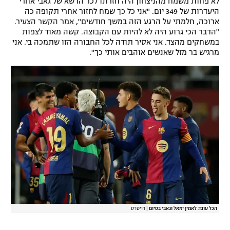
לא פחות משמח מהניצחון היה חזרתו לכר הדשא של גאבי אחרי
היעדרות של 349 יום. "אני כל כך שמח לחזור אחרי תקופה כה
רשיון להקרנה פומבית לבית עסק
ארוכה, חלמתי על הרגע הזה במשך חודשים", אמר הקשר הצעיר.
"הדבר הכי גרוע היה לא להיות עם הקבוצה. קשה מאוד לצפות
הצטרפות לחבילת הערוצים
במשחקים מהצד. אני אסיר תודה לכל החבורה הזו שתמכה בי. אני
מרגיש בר מזל שאנשים אוהבים אותי כך".
לוח דרושים – ג'ובנט
תגיות
המגזין
הכל עובד. לאמין ימאל וגאבי בסיום
|
רויטרס