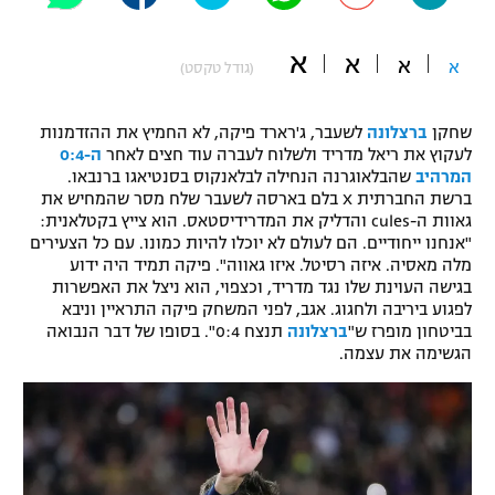
"מחצית בשכונה" – פודקאסט
אופניים
א
א
א
א
(גודל טקסט)
ספורט מוטורי
משתתפים וזוכים בפרסים
שחקן
ברצלונה
לשעבר, ג'רארד פיקה, לא החמיץ את ההזדמנות
כדורמים
לעקוץ את ריאל מדריד ולשלוח לעברה עוד חצים לאחר
ה-0:4
תקנון משתתפים וזוכים בפרסים
המרהיב
שהבלאוגרנה הנחילה לבלאנקוס בסנטיאגו ברנבאו.
טניס
ברשת החברתית X בלם בארסה לשעבר שלח מסר שהמחיש את
פוטבול אמריקאי NFL
גאוות ה-cules והדליק את המדרידיסטאס. הוא צייץ בקטלאנית:
תקנון עבור פעילות אלקטרה
"אנחנו ייחודיים. הם לעולם לא יוכלו להיות כמונו. עם כל הצעירים
גיימינג E-Sports
בייסבול MLB
מלה מאסיה. איזה רסיטל. איזו גאווה". פיקה תמיד היה ידוע
תקנון עבור פעילות ספורט 1 – "מרלן"
בגישה העוינת שלו נגד מדריד, וכצפוי, הוא ניצל את האפשרות
לפגוע ביריבה ולחגוג. אגב, לפני המשחק פיקה התראיין וניבא
ספורט אתגרי ואקסטרים
תנאי שימוש
בביטחון מופרז ש"
ברצלונה
תנצח 0:4". בסופו של דבר הנבואה
הגשימה את עצמה.
אומנויות לחימה
מדיניות פרטיות
גיימינג E-Sports
תקנון פעילות ספורט 1