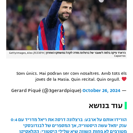
רשיון להקרנה פומבית לבית עסק
הצטרפות לחבילת הערוצים
לוח דרושים – ג'ובנט
תגיות
ג'רארד פיקה בלמה לשעבר של ברצלונה מודה לקהל במשחקו האחרון
|
אימג'בנק GettyImages, Alex
Caparros
המגזין
Som únics. Mai podran ser com nosaltres. Amb tots els
joves de la Masia. Quin recital. Quin orgull.
October 26, 2024
— Gerard Piqué (@3gerardpique)
עוד בנושא
הורידו אותם על ארבע: ברצלונה דרסה את ריאל מדריד עם 0:4
ענק
ימאל עשה היסטוריה, אך המספרים של לבנדובסקי
מטורפים לא פחות
השווה שיא שלילי היסטורי: הקלאסיקו