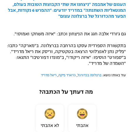
העגום של אמבפה
"ניצחנו את שתי הקבוצות הטובות בעולם,
המנטאליות השתנתה"
במדריד יודעים: "ההפרש 6 נקודות, אבל
הפער מהכדורגל של ברצלונה עצום"
גם ג'ורדי אלבה חגג את הניצחון וכתב: "איזה משחק! ואמוס!".
בתקשורת הספרדית עסקו בהרחבה בברצלונה. ב"מארקה" כתבו:
"פליק נתן לאנצ'לוטי הרצאה בטקטיקה, וריסק את ריאל מדריד".
ב"ספורט" הוסיפו: "איזה ריקוד!", ב"מונדו דפורטיבו" התגאו:
"השמדה של מדריד".
עוד באותו נושא:
ברצלונה בכדורגל
,
ג'רארד פיקה
,
ריאל מדריד
מה דעתך על הכתבה?
אהבתי
לא אהבתי