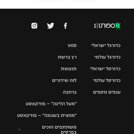
כדורגל ישראלי
VOD
כדורגל עולמי
רץ ברשת
ליגת העל
כדורסל ישראלי
תוצאות
ליגת
ליגה לאומית
האלופות
כדורסל עולמי
לוח שידורים
ליגת ווינר
סל
גביע הטוטו
ענפים נוספים
ברחבה
ליגה
NBA
אירופית
"מעל הליגה" – פודקאסט
ליגה לאומית
ליגיונרים
טניס
יורוליג
ליגה אנגלית
"מחצית בשכונה" – פודקאסט
כדורסל נשים
גביע המדינה
כדוריד
יורוקאפ
ליגה גרמנית
משתתפים וזוכים
בפרסים
מכבי תל
נבחרת