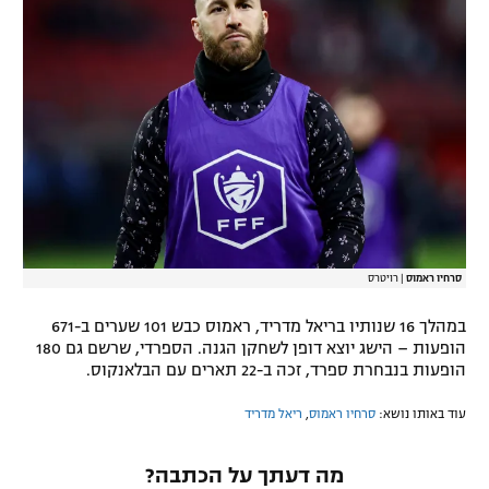
רשיון להקרנה פומבית לבית עסק
הצטרפות לחבילת הערוצים
לוח דרושים – ג'ובנט
תגיות
המגזין
סרחיו ראמוס
|
רויטרס
במהלך 16 שנותיו בריאל מדריד, ראמוס כבש 101 שערים ב-671
הופעות – הישג יוצא דופן לשחקן הגנה. הספרדי, שרשם גם 180
הופעות בנבחרת ספרד, זכה ב-22 תארים עם הבלאנקוס.
עוד באותו נושא:
סרחיו ראמוס
,
ריאל מדריד
מה דעתך על הכתבה?