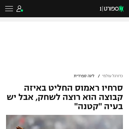
כדורגל ישראלי
ליגת העל
כדורגל עולמי
/
כדורגל עולמי
ליגה ספרדית
ליגה לאומית
סרחיו ראמוס החליט באיזה
ליגת האלופות
כדורסל ישראלי
גביע הטוטו
קבוצה הוא רוצה לשחק, אבל יש
ליגה אירופית
בעיה "קטנה"
ליגת ווינר סל
ליגיונרים
כדורסל עולמי
ליגה אנגלית
ליגה לאומית
גביע המדינה
NBA
ליגה גרמנית
ענפים נוספים