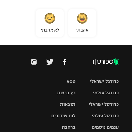
אהבתי
לא אהבתי
כדורגל ישראלי
VOD
כדורגל עולמי
רץ ברשת
ליגת העל
כדורסל ישראלי
תוצאות
ליגת
ליגה לאומית
האלופות
כדורסל עולמי
לוח שידורים
ליגת ווינר
סל
גביע הטוטו
ענפים נוספים
ברחבה
ליגה
NBA