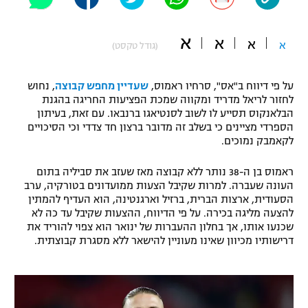
"מחצית בשכונה" – פודקאסט
אופניים
א
א
א
א
(גודל טקסט)
ספורט מוטורי
משתתפים וזוכים בפרסים
על פי דיווח ב"אס", סרחיו ראמוס,
שעדיין מחפש קבוצה
, נחוש
כדורמים
לחזור לריאל מדריד ומקווה שמכת הפציעות החריגה בהגנת
תקנון משתתפים וזוכים בפרסים
טניס
הבלאנקוס תסייע לו לשוב לסנטיאגו ברנבאו. עם זאת, בעיתון
פוטבול אמריקאי NFL
הספרדי מציינים כי בשלב זה מדובר ברצון חד צדדי וכי הסיכויים
תקנון עבור פעילות אלקטרה
לקאמבק נמוכים.
גיימינג E-Sports
בייסבול MLB
תקנון עבור פעילות ספורט 1 – "מרלן"
ראמוס בן ה-38 נותר ללא קבוצה מאז שעזב את סביליה בתום
העונה שעברה. למרות שקיבל הצעות ממועדונים בטורקיה, ערב
ספורט אתגרי ואקסטרים
הסעודית, ארצות הברית, ברזיל וארגנטינה, הוא העדיף להמתין
תנאי שימוש
להצעה מליגה בכירה. על פי הדיווח, ההצעות שקיבל עד כה לא
אומנויות לחימה
שכנעו אותו, אך בחלון ההעברות של ינואר הוא צפוי להוריד את
דרישותיו מכיוון שאינו מעוניין להישאר ללא מסגרת קבוצתית.
מדיניות פרטיות
גיימינג E-Sports
תקנון פעילות ספורט 1