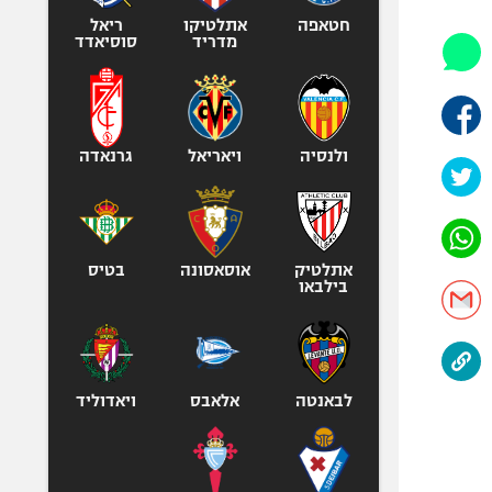
אופניים
חטאפה
אתלטיקו
ריאל
מדריד
סוסיאדד
ספורט מוטורי
כדורמים
פוטבול אמריקאי NFL
בייסבול MLB
ולנסיה
ויאריאל
גרנאדה
ספורט אתגרי
ואקסטרים
אומנויות לחימה
אתלטיק
אוסאסונה
בטיס
גיימינג E-Sports
בילבאו
לבאנטה
אלאבס
ויאדוליד