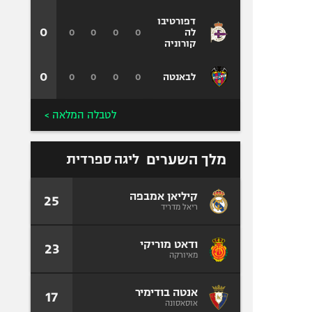
דפורטיבו
0
0
0
0
0
לה
קורוניה
0
0
0
0
0
לבאנטה
לטבלה המלאה >
מלך השערים
ליגה ספרדית
קיליאן אמבפה
25
ריאל מדריד
ודאט מוריקי
23
מאיורקה
אנטה בודימיר
17
אוסאסונה