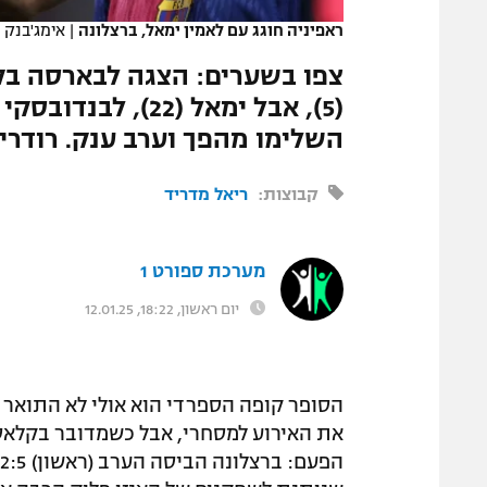
ראפיניה חוגג עם לאמין ימאל, ברצלונה
|
אימג'בנק GettyImages
צפו בשערים: הצגה לבארסה בק
השלימו מהפך וערב ענק. רודריג
קבוצות:
ריאל מדריד
מערכת ספורט 1
יום ראשון, 18:22, 12.01.25
הסופר קופה הספרדי הוא אולי לא התואר 
את האירוע למסחרי, אבל כשמדובר בקלאסי