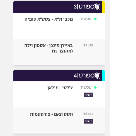
עכשיו
מכבי ת"א - צסק"א סופיה
17:35
באיירן מינכן - אסטון וילה
(מקוצר 15)
עכשיו
צ'לסי - מילאן
ישיר
16:55
ווסט האם - פורטסמות
ישיר