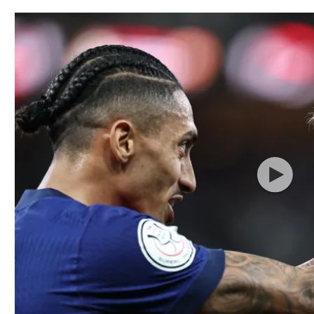
תל אביב
ליגה סינית
חיפה
ליגה ברזילאית
באר שבע
ליגות נוספות
תניה
דה