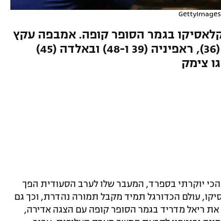
לאסיקו בגמר הסופר קופה. אמבפה עקץ
(5), אבל ימאל (22), לבנדובסקי (36), ראפיניה (39 ו-48) ובאלדה (45)
ו צימק
הכי יוקרתי בספרד, המעבר שלו לערב הסעודית הפך
קו, עולם הכדורגל תמיד מקבל תמורה נהדרת, וכך גם
הפעם: ברצלונה הביסה הערב (ראשון) 2:5 את ריאל מדריד בגמר הסופר קופה עם הצגה אדירה,