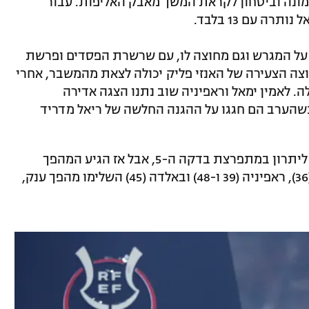
מונה וביטחון לקראת המשך מאבק האליפות. עבור
על המגרש וגם מחוצה לו, עם שרשרת הפסדים ופרשת
צה הצעירה של האנזי פליק יכולה לצאת מהמשבר, אחרי
 לאמין ימאל וראפיניה שוב נתנו הצגה אדירה
כשהערב הם חגגו על ההגנה החלשה של ריאל מדריד
קיליאן אמבפה עוד העלה את ריאל מדריד ליתרון במתפרצת בדקה ה-5, אבל אז הגיע המהפך
האדיר של בארסה: ימאל (22), לבנדובסקי (36), ראפיניה (39 ו-48) ובאלדה (45) השלימו מהפך ענק,