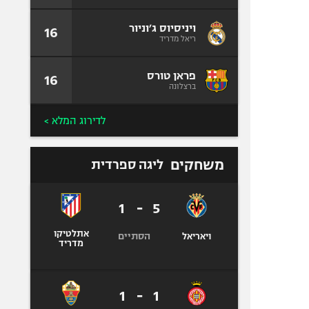
ויניסיוס ג׳וניור
16
ריאל מדריד
פראן טורס
16
ברצלונה
לדירוג המלא >
משחקים
ליגה ספרדית
1
-
5
אתלטיקו
הסתיים
ויאריאל
מדריד
1
-
1