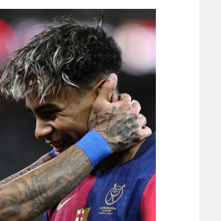
הפועל 
תקנון משתתפים וזוכים בפרסים
הפועל 
תקנון עבור פעילות אלקטרה
הפועל 
תקנון עבור פעילות ספורט 1 – "מרלן"
מכבי נ
טניס
בני יהו
גיימינג E-Sports
תנאי שימוש
מדיניות פרטיות
תקנון פעילות ספורט 1
רשיון להקרנה פומבית לבית עסק
הצטרפות לחבילת הערוצים
לוח דרושים – ג'ובנט
תגיות
המגזין