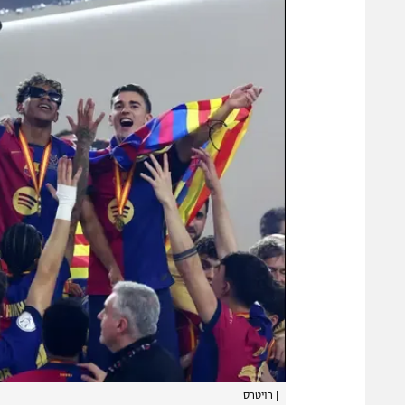
|
רויטרס