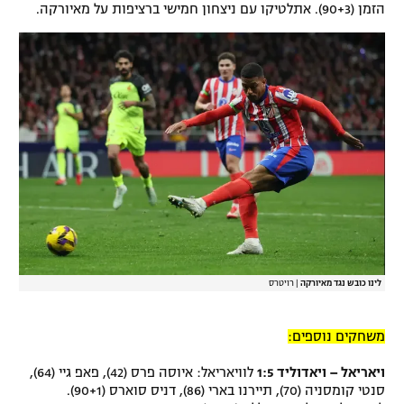
הזמן (90+3). אתלטיקו עם ניצחון חמישי ברציפות על מאיורקה.
לינו כובש נגד מאיורקה
|
רויטרס
משחקים נוספים:
ויאריאל – ויאדוליד 1:5
לוויאריאל: איוסה פרס (42), פאפ גיי (64),
סנטי קומסניה (70), תיירנו בארי (86), דניס סוארס (90+1).