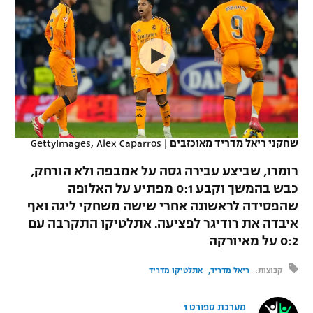
כדורסל נשים
נבחרת ישראל
יורוליג
ליגה ספרדית
טניס
VOD
מכבי תל אביב
מכבי חיפה
יורוקאפ
ליגה איטלקית
כדוריד
הפועל חולון
בית"ר ירושלים
רץ ברשת
ליגה צרפתית
כדורעף
הפועל ירושלים
מכבי תל אביב
ליגה הולנדית
שחייה
תוצאות
שחקני ריאל מדריד מאוכזבים
|
GettyImages, Alex Caparros
דני אבדיה
הפועל תל אביב
ליגה טורקית
רומרו, שביצע עבירה גסה על אמבפה ולא הורחק,
ג'ודו
הפועל חיפה
כבש בהמשך וקבע 0:1 מפתיע על האלופה
לוח שידורים
ליגה סינית
שהפסידה לראשונה אחרי שישה משחקי ליגה ואף
אגרוף
הפועל באר שבע
איבדה את רודיגר לפציעה. אתלטיקו התקרבה עם
ליגה ברזילאית
ברחבה
0:2 על מאיורקה
ספורט אולימפי
מכבי נתניה
ליגות נוספות
קבוצות:
ריאל מדריד
אתלטיקו מדריד
UFC
"מעל הליגה" – פודקאסט
בני יהודה
מערכת ספורט 1
היאבקות WWE