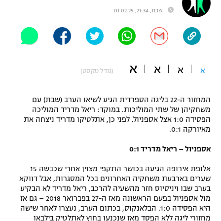
שבת, 21:34, 01.02.25
"מחצית בשכונה" – פודקאסט
אופניים
ספורט מוטורי
משתתפים וזוכים בפרסים
א
א
כדורמים
א
א
(גודל טקסט)
תקנון משתתפים וזוכים בפרסים
טניס
פוטבול אמריקאי NFL
תקנון עבור פעילות אלקטרה
המחזור ה-22 בליגה הספרדית הגיע לשיאו הערב (שבת) עם
משחקיהן של שתי המוליכות. במוקד: ריאל מדריד המוליכה
גיימינג E-Sports
בייסבול MLB
הפסידה 1:0 אצל אספניול. לפני כן, אתלטיקו מדריד ניצחה את
תקנון עבור פעילות ספורט 1 – "מרלן"
מאיורקה 0:1.
ספורט אתגרי ואקסטרים
תנאי שימוש
אספניול – ריאל מדריד 0:1
אומנויות לחימה
אלופת אירופה הגיעה בכושר התקפי מצוין אחרי שכבשה 15
שערים בארבעת משחקיה האחרונים בכל המסגרות, אבל דווקא
מדיניות פרטיות
גיימינג E-Sports
בערב שבו ויניסיוס חזר מהשעיה להרכב, ריאל מדריד לא הבקיע
מול אספניול בפעם הראשונה מאז ה-27 בפברואר 2018 – גם אז
היא הפסידה 1:0. הבלאנקוס, בכתום הערב, נעצרו לאחר שישה
תקנון פעילות ספורט 1
מחזורי ליגה ללא הפסד מאז שנכנעו בחוץ לאתלטיק בילבאו