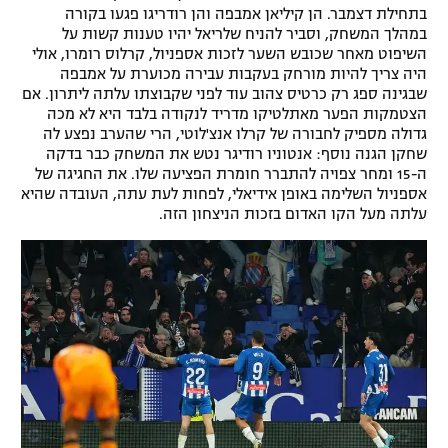
בתחילת דצמבר. הן קיליאן אמבפה והן רודריגו פגעו בקורה
רשיון להקרנה פומבית לבית עסק
במהלך המשחק, וסביר להניח שלריאל יהיו טענות קשות על
השיפוט מאחר שכובש השער לזכות אספניול, קרלוס רומרו, אולי
הצטרפות לחבילת הערוצים
היה צריך להיות מורחק בעקבות עבירה מכוערת על אמבפה
שבגינה ספג רק כרטיס צהוב עוד לפני שקבוצתו עלתה ליתרון. אם
הצטמקות הפער מאתלטיקו מדריד לנקודה בלבד היא לא מכה
לוח דרושים – ג'ובנט
גדולה מספיק לחבורה של קרלו אנצ'לוטי, הרי שהערב נפצע לה
שחקן הגנה נוסף: אנטוניו רודיגר נטש את המשחק כבר בדקה
תגיות
ה-15 ומחר צפויה להתברר חומרת הפציעה שלו. את החגיגה של
אספניול השלימה באופן אידיאלי, לפחות לעת עתה, העובדה שהיא
עלתה מעל הקו האדום בזכות הניצחון הזה.
המגזין