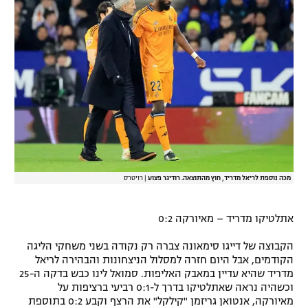
מכה נוספת לריאל מדריד, חוץ מהתוצאה. רודיגר פצוע
|
רויטרס
אתלטיקו מדריד – מאיורקה 0:2
הקבוצה של דייגו סימאונה צברה רק נקודה בשני משחקי הליגה
הקודמים, אבל היום חזרה למסלול הניצחונות והבהירה לריאל
מדריד שהיא עדיין במאבק האליפות. סמואל לינו כבש בדקה ה-25
וכשהיה נראה שאתלטיקו בדרך ל-0:1 רביעי ברציפות על
מאיורקה, אנטואן גריזמן "קילקל" את הרצף וקבע 0:2 בתוספת