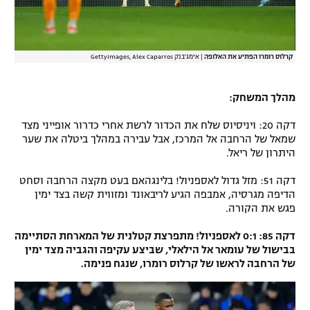
קרלוס רומרו הפתיע את האלופה
|
אימג'בנק GettyImages, Alex Caparros
מהלך המשחק:
דקה 20: ויניסיוס שלח את הכדור לרשת אחרי כדרור אופייני מצד
שמאל של הרחבה אל המרכז, אבל עבירה במהלך ביטלה את שער
היתרון של ריאל.
דקה 51: מזל גדול לאספניול! בלינגהאם בעט מקצה הרחבה וסחט
הדיפה מגרסיה, אמבפה הגיע לריבאונד ומזווית קשה בצד ימין
פגש את הקורה.
דקה 85: 0:1 לאספניול! מתפרצת קטלנית של המארחת הסתיימה
בבישול של עומאר אל הילאלי, שביצע עקיפה והגביה מצד ימין
של הרחבה לראשו של קרלוס רומרו, שנגח פנימה.