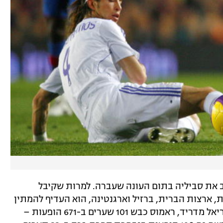
 מאז שעזב את סביליה בתום העונה שעברה. למרות שקיבל
 ארצות הברית, ברזיל וארגנטינה, הוא העדיף להמתין
להצעה מליגה בכירה. במהלך 16 שנותיו בריאל מדריד, ראמוס כבש 101 שערים ב-671 הופעות –