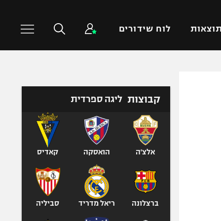
וצאות
לוח שידורים
כדורסל עולמי
ענפים נוספים
קבוצות
ליגה ספרדית
NBA
טניס
יורוליג
כדוריד
יורוקאפ
כדורעף
שחייה
אלצ'ה
הואסקה
קאדיס
ג'ודו
אגרוף
ספורט אולימפי
ברצלונה
ריאל מדריד
סביליה
UFC