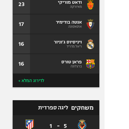
ודאט מוריקי
23
מאיורקה
אנטה בודימיר
17
אוסאסונה
ויניסיוס ג׳וניור
16
ריאל מדריד
פראן טורס
16
ברצלונה
לדירוג המלא >
משחקים
ליגה ספרדית
1
-
5