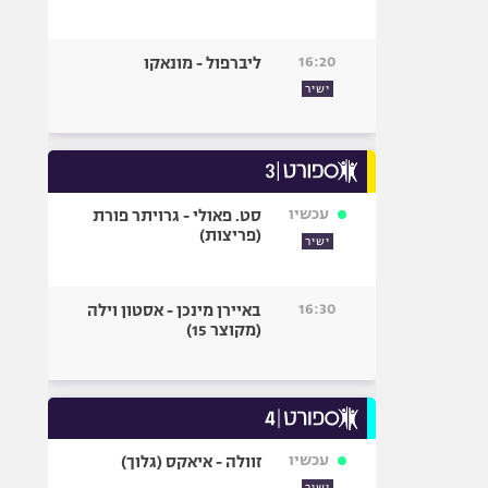
16:20
ליברפול - מונאקו
ישיר
עכשיו
סט. פאולי - גרויתר פורת
(פריצות)
ישיר
16:30
באיירן מינכן - אסטון וילה
(מקוצר 15)
עכשיו
זוולה - איאקס (גלוך)
ישיר