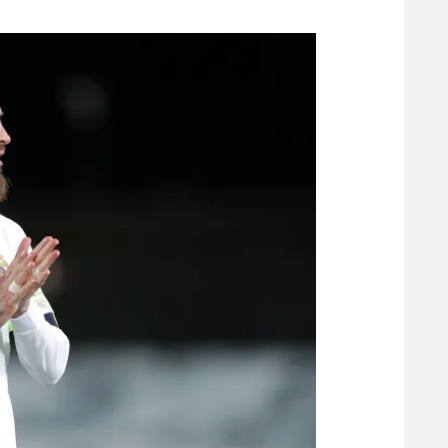
משתתפים וזוכים בפרסים
מכבי ת
הפועל 
תקנון משתתפים וזוכים בפרסים
הפועל 
תקנון עבור פעילות אלקטרה
הפועל 
תקנון עבור פעילות ספורט 1 – "מרלן"
מכבי נ
טניס
בני יהו
גיימינג E-Sports
תנאי שימוש
מדיניות פרטיות
תקנון פעילות ספורט 1
רשיון להקרנה פומבית לבית עסק
הצטרפות לחבילת הערוצים
לוח דרושים – ג'ובנט
תגיות