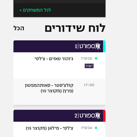
לכל המשחקים >
לוח שידורים
הכל
עכשיו
ג'והור טאזים - צ'לסי
ישיר
17:00
קולצ'סטר - סאותהמפטון
(פרץ) (מקוצר 15)
עכשיו
צ'לסי - מילאן (מקוצר 15)