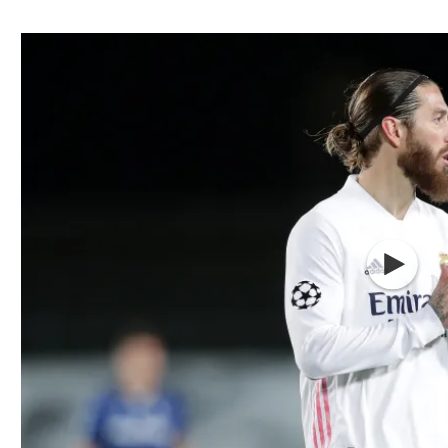
ל אביב
ליגה טורקית
תל אביב
ליגה סינית
חיפה
ליגה ברזילאית
באר שבע
ליגות נוספות
תניה
דה