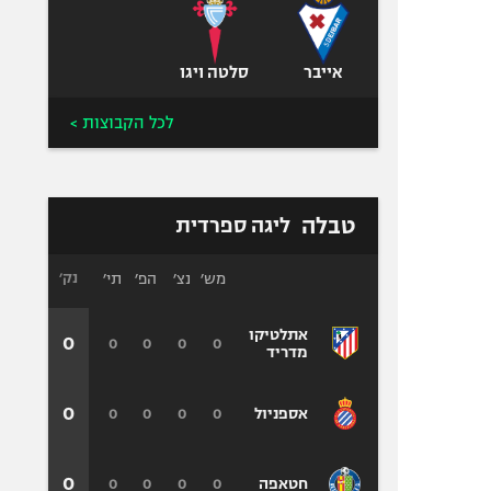
אייבר
סלטה ויגו
לכל הקבוצות >
טבלה
ליגה ספרדית
מש׳
נצ׳
הפ׳
תי׳
נק׳
אתלטיקו
0
0
0
0
0
מדריד
0
0
0
0
0
אספניול
0
0
0
0
0
חטאפה