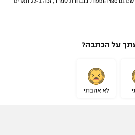
הישג יוצא דופן לשחקן הגנה. הספרדי, שרשם גם 180 הופעות בנבחרת ספרד, זכה ב-22 תארים
תך על הכתבה?
י
לא אהבתי