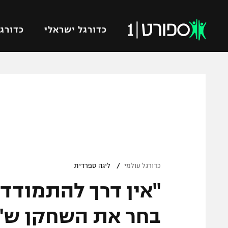
כדורגל ישראלי
כדורגל
VOD
כדורג
רץ ברשת
ליגת ה
ליגה ל
תוצאות
גביע הט
לוח שידורים
ליגיונר
ברחבה
/
גביע ה
כדורגל עולמי
ליגה ספרדית
נבחרת 
"אין דרך להתמודד 
"מעל הליגה" – פודקאסט
מכבי ח
"מחצית בשכונה" – פודקאסט
בחר את השחקן ש"א
בית"ר י