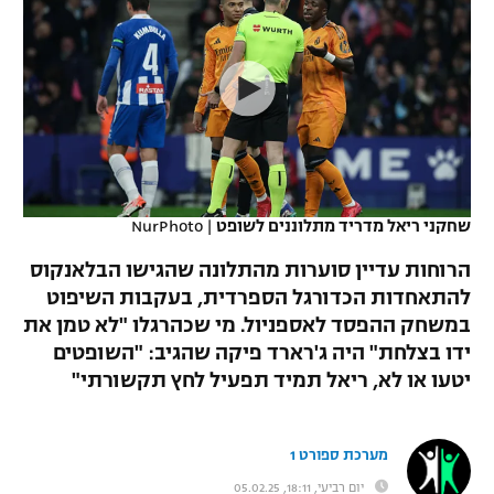
כדורסל נשים
נבחרת ישראל
יורוליג
ליגה ספרדית
טניס
VOD
מכבי תל אביב
מכבי חיפה
יורוקאפ
ליגה איטלקית
כדוריד
הפועל חולון
בית"ר ירושלים
רץ ברשת
ליגה צרפתית
כדורעף
הפועל ירושלים
מכבי תל אביב
ליגה הולנדית
שחייה
תוצאות
שחקני ריאל מדריד מתלוננים לשופט
|
NurPhoto
דני אבדיה
הפועל תל אביב
ליגה טורקית
הרוחות עדיין סוערות מהתלונה שהגישו הבלאנקוס
ג'ודו
הפועל חיפה
להתאחדות הכדורגל הספרדית, בעקבות השיפוט
לוח שידורים
ליגה סינית
במשחק ההפסד לאספניול. מי שכהרגלו "לא טמן את
אגרוף
הפועל באר שבע
ידו בצלחת" היה ג'רארד פיקה שהגיב: "השופטים
ליגה ברזילאית
ברחבה
יטעו או לא, ריאל תמיד תפעיל לחץ תקשורתי"
ספורט אולימפי
מכבי נתניה
ליגות נוספות
UFC
"מעל הליגה" – פודקאסט
בני יהודה
מערכת ספורט 1
היאבקות WWE
יום רביעי, 18:11, 05.02.25