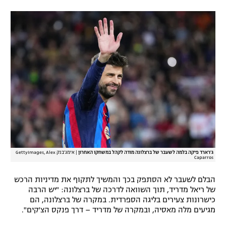
רשיון להקרנה פומבית לבית עסק
הצטרפות לחבילת הערוצים
לוח דרושים – ג'ובנט
תגיות
המגזין
ג'רארד פיקה בלמה לשעבר של ברצלונה מודה לקהל במשחקו האחרון
|
אימג'בנק GettyImages, Alex
Caparros
הבלם לשעבר לא הסתפק בכך והמשיך לתקוף את מדיניות הרכש
של ריאל מדריד, תוך השוואה לדרכה של ברצלונה: "יש הרבה
כישרונות צעירים בליגה הספרדית. במקרה של ברצלונה, הם
מגיעים מלה מאסיה, ובמקרה של מדריד – דרך פנקס הצ'קים".