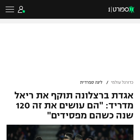
כדורגל ישראלי
ליגת העל
כדורגל עולמי
/
כדורגל עולמי
ליגה ספרדית
ליגה לאומית
אגדת ברצלונה תוקף את ריאל
ליגת האלופות
כדורסל ישראלי
גביע הטוטו
מדריד: "הם עושים את זה 120
ליגה אירופית
שנה כשהם מפסידים"
ליגת ווינר סל
ליגיונרים
כדורסל עולמי
ליגה אנגלית
ליגה לאומית
גביע המדינה
NBA
ליגה גרמנית
ענפים נוספים