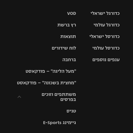
כדורגל ישראלי
VOD
כדורגל עולמי
רץ ברשת
ליגת העל
כדורסל ישראלי
תוצאות
ליגת
ליגה לאומית
האלופות
כדורסל עולמי
לוח שידורים
ליגת ווינר
סל
גביע הטוטו
ענפים נוספים
ברחבה
ליגה
NBA
אירופית
"מעל הליגה" – פודקאסט
ליגה לאומית
ליגיונרים
טניס
יורוליג
ליגה אנגלית
"מחצית בשכונה" – פודקאסט
כדורסל נשים
גביע המדינה
כדוריד
יורוקאפ
ליגה גרמנית
משתתפים וזוכים
בפרסים
מכבי תל
נבחרת
כדורעף
אביב
ישראל
ליגה
טניס
ספרדית
תקנון משתתפים
שחייה
הפועל חולון
מכבי חיפה
וזוכים בפרסים
גיימינג E-Sports
ליגה
איטלקית
ג'ודו