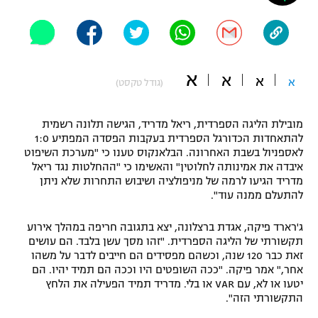
"מחצית בשכונה" – פודקאסט
אופניים
ספורט מוטורי
משתתפים וזוכים בפרסים
א
א
א
א
(גודל טקסט)
כדורמים
תקנון משתתפים וזוכים בפרסים
טניס
מובילת הליגה הספרדית, ריאל מדריד, הגישה תלונה רשמית
פוטבול אמריקאי NFL
להתאחדות הכדורגל הספרדית בעקבות הפסדה המפתיע 1:0
תקנון עבור פעילות אלקטרה
לאספניול בשבת האחרונה. הבלאנקוס טענו כי "מערכת השיפוט
גיימינג E-Sports
בייסבול MLB
איבדה את אמינותה לחלוטין" והאשימו כי "ההחלטות נגד ריאל
תקנון עבור פעילות ספורט 1 – "מרלן"
מדריד הגיעו לרמה של מניפולציה ושיבוש התחרות שלא ניתן
להתעלם ממנה עוד".
ספורט אתגרי ואקסטרים
תנאי שימוש
ג'רארד פיקה, אגדת ברצלונה, יצא בתגובה חריפה במהלך אירוע
אומנויות לחימה
תקשורתי של הליגה הספרדית. "זהו מסך עשן בלבד. הם עושים
זאת כבר 120 שנה, וכשהם מפסידים הם חייבים לדבר על משהו
מדיניות פרטיות
גיימינג E-Sports
אחר," אמר פיקה. "ככה השופטים היו וככה הם תמיד יהיו. הם
יטעו או לא, עם VAR או בלי. מדריד תמיד הפעילה את הלחץ
התקשורתי הזה".
תקנון פעילות ספורט 1