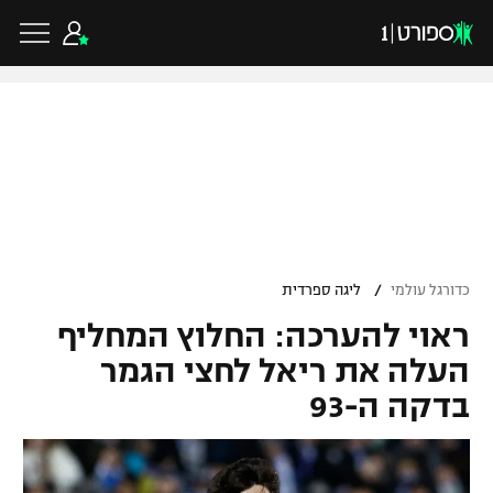
כדורגל ישראלי
ליגת העל
כדורגל עולמי
/
כדורגל עולמי
ליגה ספרדית
ליגה לאומית
ראוי להערכה: החלוץ המחליף
ליגת האלופות
כדורסל ישראלי
גביע הטוטו
העלה את ריאל לחצי הגמר
ליגה אירופית
בדקה ה-93
ליגת ווינר סל
ליגיונרים
כדורסל עולמי
ליגה אנגלית
ליגה לאומית
גביע המדינה
NBA
ליגה גרמנית
ענפים נוספים