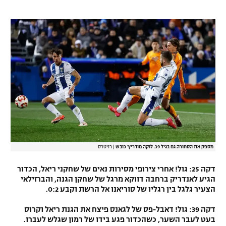
מספק את הסחורה גם בגיל 39. לוקה מודריץ' כובש
|
רויטרס
דקה 25: גול! אחרי צירופי מסירות נאים של שחקני ריאל, הכדור
הגיע לאנדריק ברחבה דווקא מרגל של שחקן הגנה, והברזילאי
הצעיר גלגל בין רגליו של סוריאנו אל הרשת וקבע 0:2.
דקה 39: גול! דאבל-פס של לגאנס פיצח את הגנת ריאל וקרוס
בעט לעבר השער, כשהכדור פגע בידו של רמון שגלש לעברו.