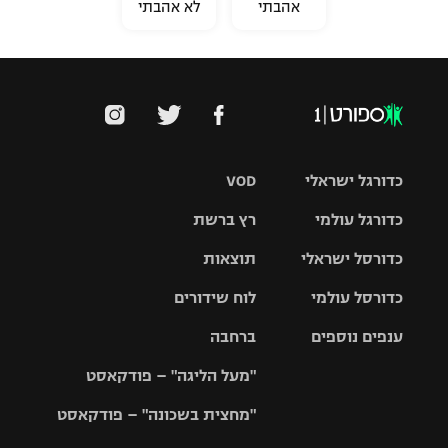
אהבתי
לא אהבתי
כדורגל ישראלי
VOD
כדורגל עולמי
רץ ברשת
ליגת העל
כדורסל ישראלי
תוצאות
ליגת
ליגה לאומית
האלופות
כדורסל עולמי
לוח שידורים
ליגת ווינר
סל
גביע הטוטו
ענפים נוספים
ברחבה
ליגה
NBA
אירופית
"מעל הליגה" – פודקאסט
ליגה לאומית
ליגיונרים
טניס
יורוליג
ליגה אנגלית
"מחצית בשכונה" – פודקאסט
כדורסל נשים
גביע המדינה
כדוריד
יורוקאפ