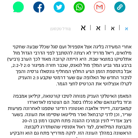
"מחצית בשכונה" – פודקאסט
אופניים
א
א
ספורט מוטורי
א
א
משתתפים וזוכים בפרסים
(גודל טקסט)
כדורמים
אחרי המעידה בליגה אצל אספניול ועם סגל שכלל שבעה שחקני
תקנון משתתפים וזוכים בפרסים
טניס
מילואים, ריאל מדריד לא רצתה להסתבך לפני הדרבי הגדול מול
פוטבול אמריקאי NFL
אתלטיקו במוצאי שבת. היא הייתה קרובה מאוד לכך הערב (רביעי)
תקנון עבור פעילות אלקטרה
ברבע גמר גביע המלך מול לגאנס, שכבר חזרה מפיגור 2:0 ל-2:2,
גיימינג E-Sports
אבל בתוספת הזמן הגיע החלוץ המחליף גונסאלו גרסיה והפך
בייסבול MLB
תקנון עבור פעילות ספורט 1 – "מרלן"
לגיבור החדש של האלופה עם שער דרמטי שקבע 2:3 והעניק
לקרלו אנצ'לוטי את הכרטיס לחצי הגמר.
ספורט אתגרי ואקסטרים
תנאי שימוש
המאמן האיטלקי העניק מנוחה לטיבו קורטואה, קיליאן אמבפה
אומנויות לחימה
וג'וד בלינגהאם שלא נכללו בסגל. הם הצטרפו לאדוארדו
קמאבינגה, דייויד אלאבה ואנטוניו רודיגר שספגו לאחרונה פציעות
מדיניות פרטיות
שריר, וכן לדני קרבחאל ואדר מיליטאו שסיימו את העונה. בשער
גיימינג E-Sports
ניצב אנדריי לונין ובמרכז ההגנה פתח חקובו רמון בן ה-20
מקבוצת המילואים, לצד ראול אסנסיו שהשתדרג לקבוצה
תקנון פעילות ספורט 1
הראשונה במהלך העונה הזו. לוקה מודריץ' פתח גם הוא והבקיע