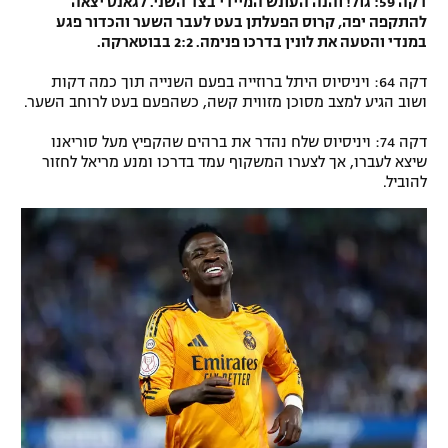
דקה 59: גול! והנה העונש המיידי בצד השני. לגאנס יצאה
להתקפה יפה, קרוס הפעלתן בעט לעבר השער והכדור פגע
במנדי והטעה את לונין בדרכו פנימה. 2:2 בבוטארקה.
דקה 64: ויניסיוס היתל ברוזייה בפעם השנייה תוך כמה דקות
ושוב הגיע למצב מסוכן מזווית קשה, כשהפעם בעט לרוחב השער.
דקה 74: ויניסיוס שלח נהדר את ברהים שהקפיץ מעל סוריאנו
שיצא לעברו, אך לצערו המשקוף עמד בדרכו ומנע מריאל לחזור
להוביל.