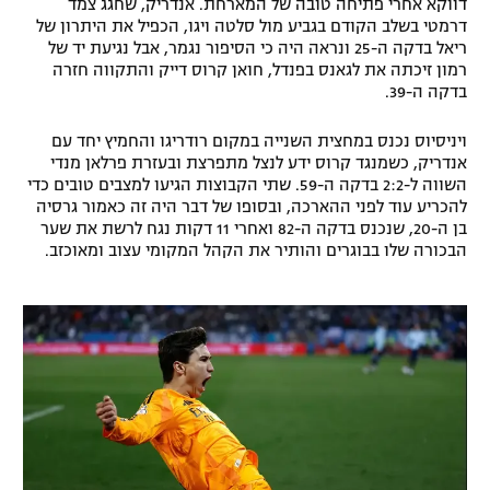
דווקא אחרי פתיחה טובה של המארחת. אנדריק, שחגג צמד
דרמטי בשלב הקודם בגביע מול סלטה ויגו, הכפיל את היתרון של
רשיון להקרנה פומבית לבית עסק
ריאל בדקה ה-25 ונראה היה כי הסיפור נגמר, אבל נגיעת יד של
רמון זיכתה את לגאנס בפנדל, חואן קרוס דייק והתקווה חזרה
הצטרפות לחבילת הערוצים
בדקה ה-39.
לוח דרושים – ג'ובנט
ויניסיוס נכנס במחצית השנייה במקום רודריגו והחמיץ יחד עם
אנדריק, כשמנגד קרוס ידע לנצל מתפרצת ובעזרת פרלאן מנדי
תגיות
השווה ל-2:2 בדקה ה-59. שתי הקבוצות הגיעו למצבים טובים כדי
להכריע עוד לפני ההארכה, ובסופו של דבר היה זה כאמור גרסיה
בן ה-20, שנכנס בדקה ה-82 ואחרי 11 דקות נגח לרשת את שער
המגזין
הבכורה שלו בבוגרים והותיר את הקהל המקומי עצוב ומאוכזב.