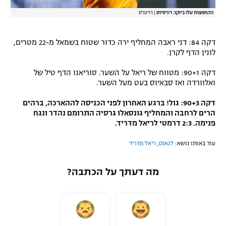
ההחמצות עלו ביוקר. ויניסיוס
|
רויטרס
דקה 84: דני ראבה המחליף ירה כדור שטוח בשמאל מ-22 מטרים,
לונין הדף לקרן.
דקה 90+1: מטווח של ריאל על השער. סוריאנו הדף טיל של
ואלוורדה ואז סבאיוס בעט מעל השער.
דקה 90+3: גול! ברגע האחרון לפני הכניסה לההארכה, ברהים
הרים לרחבה והמחליף גונסאלו גרסיה התרומם נהדר ונגח
פנימה. 2:3 דרמטי לריאל מדריד.
עוד באותו נושא:
לגאנס
,
ריאל מדריד
מה דעתך על הכתבה?