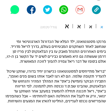
"מחצית בשכונה" – פודקאסט
אופניים
ספורט מוטורי
משתתפים וזוכים בפרסים
א
א
א
א
(גודל טקסט)
כדורמים
תקנון משתתפים וזוכים בפרסים
טניס
פרנקו מסטנטואונו, ילד הפלא של הכדורגל הארגנטינאי ומי
פוטבול אמריקאי NFL
שנחשב לאחד השחקנים המבטיחים בעולם, בדרך לריאל מדריד.
תקנון עבור פעילות אלקטרה
בימים האחרונים התנהל מאבק עז בין הבלאנקוס לבין פריז סן
ז'רמן שעשתה גם היא מאמצים כבירים לשים יד על הקשר בן ה-17,
גיימינג E-Sports
בייסבול MLB
אולם בסופו של דבר ריאל צפויה להפוך לזוכה המאושרת.
תקנון עבור פעילות ספורט 1 – "מרלן"
ספורט אתגרי ואקסטרים
"בריאל מתייחסים למסטנטואונו ככישרון יחיד בדורו, שחקן שיכול
תנאי שימוש
להגדיר תקופה שלמה. הם לא רצו לאבד אותו בשום פנים ואופן",
הסבירו הבוקר (חמישי) ב"אס" את המהלך המהיר והנחוש של
אומנויות לחימה
הבלאנקוס, שהבינו שפ.ס.ז' נכנסה חזק לתמונה. לפי הדיווח
מדיניות פרטיות
ב"אס", ריאל תכננה תחילה להמשיך במעקב אחר השחקן עד
גיימינג E-Sports
ינואר, ורק אז לקבל את ההחלטה האם להחתימו – אבל כשהפנימו
שהפריזאים נכנסו לעניינים, החליטו להאיץ את המגעים והשיחות.
תקנון פעילות ספורט 1