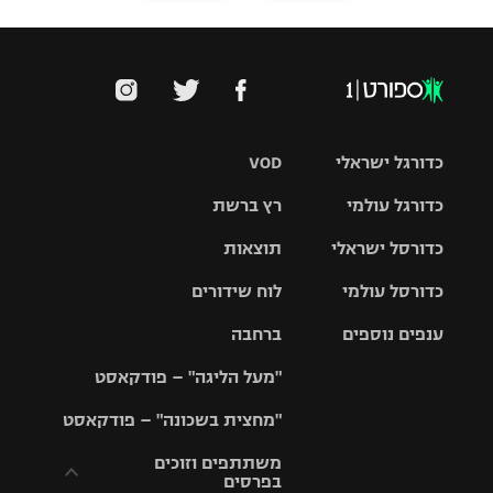
כדורגל ישראלי
VOD
כדורגל עולמי
רץ ברשת
ליגת העל
כדורסל ישראלי
תוצאות
ליגת
ליגה לאומית
האלופות
כדורסל עולמי
לוח שידורים
ליגת ווינר
סל
גביע הטוטו
ענפים נוספים
ברחבה
ליגה
NBA
אירופית
"מעל הליגה" – פודקאסט
ליגה לאומית
ליגיונרים
טניס
יורוליג
ליגה אנגלית
"מחצית בשכונה" – פודקאסט
כדורסל נשים
גביע המדינה
כדוריד
יורוקאפ
ליגה גרמנית
משתתפים וזוכים
בפרסים
מכבי תל
נבחרת