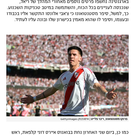
בארגנטינה נחשפו פרטים נוספים מאחורי המהלך של ריאל,
רשיון להקרנה פומבית לבית עסק
שנכנסה לעניינים בכל הכוח, והשתמשה במיטב טכניקות השכנוע.
כך, למשל, סיפר מסטנטואונו כי צ'אבי אלונסו התקשר אליו בכבודו
ובעצמו, וסיפר לו שהוא מאמין בכישרון שלו ובונה עליו לעתיד.
הצטרפות לחבילת הערוצים
לוח דרושים – ג'ובנט
תגיות
המגזין
פרנקו מסטנטואונו, ריבר פלייט
|
אימג'בנק GettyImages
כמו כן, ביום שני האחרון נחת בבואנוס איירס ז'וני קלפאת, ראש