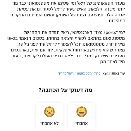
מערך הסקאוטינג של ריאל ומי שסימן את מסטנטואונו כבר פני
יותר משנה. קלפאת, האיש שעזר לריאל לסגור גם את עסקת
ארדה גולר, נפגש עם נציגיו של השחקן ומשם העניינים התקדמו
במהירות.
לפי "TYC sports" הארגנטינאי, ריאל תפדה את חוזהו של
מסטנטואונו בהתאם לסעיף היציאה בחוזהו, בסכום הנאמד בכ-45
מיליון יורו. מסטנטואונו יוכל להצטרף לריאל עוד לפני גיל 18,
מאחר שהוא מחזיק באזרחות איטלקית. יחד עם זאת, בארגנטינה
מעריכים שישחק במדי ריבר פלייט בגביע העולם לקבוצות, ויעזוב
מיד לאחר מכן.
עוד באותו נושא:
פרנקו מסטנטואונו
,
ריאל מדריד
מה דעתך על הכתבה?
אהבתי
לא אהבתי