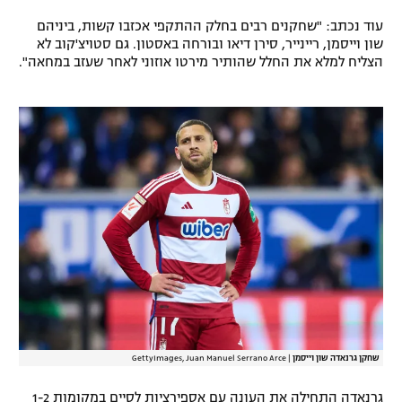
רשיון להקרנה פומבית לבית עסק
עוד נכתב: "שחקנים רבים בחלק ההתקפי אכזבו קשות, ביניהם
שון וייסמן, ריינייר, סירן דיאו ובורחה באסטון. גם סטויצ'קוב לא
הצליח למלא את החלל שהותיר מירטו אוזוני לאחר שעזב במחאה".
הצטרפות לחבילת הערוצים
לוח דרושים – ג'ובנט
תגיות
המגזין
שחקן גרנאדה שון וייסמן
|
GettyImages, Juan Manuel Serrano Arce
גרנאדה התחילה את העונה עם אספירציות לסיים במקומות 1-2