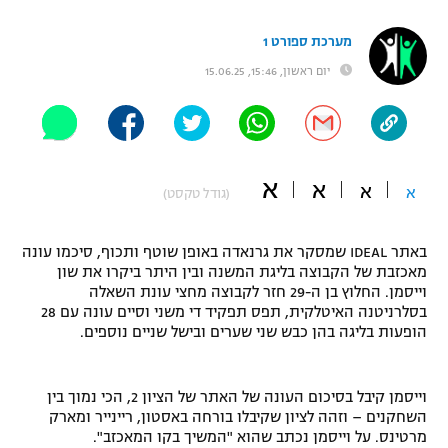
"מחצית בשכונה" – פודקאסט
אופניים
מערכת ספורט 1
יום ראשון, 15:46, 15.06.25
ספורט מוטורי
משתתפים וזוכים בפרסים
כדורמים
תקנון משתתפים וזוכים בפרסים
טניס
א
פוטבול אמריקאי NFL
א
א
א
(גודל טקסט)
תקנון עבור פעילות אלקטרה
גיימינג E-Sports
בייסבול MLB
תקנון עבור פעילות ספורט 1 – "מרלן"
באתר IDEAL שמסקר את גרנאדה באופן שוטף ותכוף, סיכמו עונה
מאכזבת של הקבוצה בליגת המשנה ובין היתר ביקרו את שון
ספורט אתגרי ואקסטרים
וייסמן. החלוץ בן ה-29 חזר לקבוצה מחצי עונת השאלה
תנאי שימוש
בסלרניטנה האיטלקית, תפס תפקיד די משני וסיים עונה עם 28
אומנויות לחימה
הופעות בליגה בהן כבש שני שערים ובישל שניים נוספים.
מדיניות פרטיות
גיימינג E-Sports
וייסמן קיבל בסיכום העונה של האתר של הציון 2, הכי נמוך בין
השחקנים – וזהה לציון שקיבלו בורחה באסטון, ריינייר ומארק
תקנון פעילות ספורט 1
מרטינס. על וייסמן נכתב שהוא "המשיך בקו המאכזב".