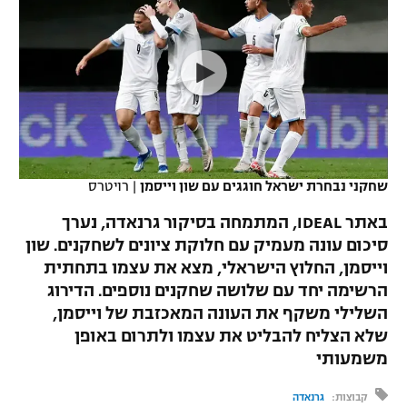
כדורסל נשים
נבחרת ישראל
יורוליג
ליגה ספרדית
טניס
VOD
מכבי תל אביב
מכבי חיפה
יורוקאפ
ליגה איטלקית
כדוריד
הפועל חולון
בית"ר ירושלים
רץ ברשת
ליגה צרפתית
כדורעף
הפועל ירושלים
מכבי תל אביב
ליגה הולנדית
שחייה
תוצאות
שחקני נבחרת ישראל חוגגים עם שון וייסמן
|
רויטרס
דני אבדיה
הפועל תל אביב
ליגה טורקית
באתר IDEAL, המתמחה בסיקור גרנאדה, נערך
ג'ודו
הפועל חיפה
סיכום עונה מעמיק עם חלוקת ציונים לשחקנים. שון
לוח שידורים
ליגה סינית
וייסמן, החלוץ הישראלי, מצא את עצמו בתחתית
אגרוף
הפועל באר שבע
הרשימה יחד עם שלושה שחקנים נוספים. הדירוג
ליגה ברזילאית
ברחבה
השלילי משקף את העונה המאכזבת של וייסמן,
ספורט אולימפי
מכבי נתניה
שלא הצליח להבליט את עצמו ולתרום באופן
ליגות נוספות
משמעותי
UFC
"מעל הליגה" – פודקאסט
בני יהודה
קבוצות:
גרנאדה
היאבקות WWE