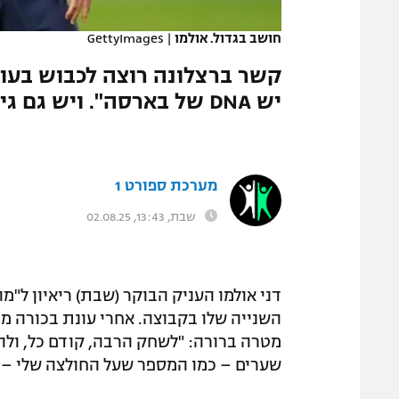
המגזין
חושב בגדול. אולמו
|
GettyImages
יש DNA של בארסה". ויש גם גיבוי ברור לטר סטגן: "כולנו איתו"
מערכת ספורט 1
שבת, 13:43, 02.08.25
דני אולמו העניק הבוקר (שבת) ריאיון ל"מו
שערים – כמו המספר שעל החולצה שלי – ז