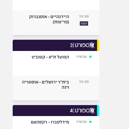
13:50
היידנהיים - אוסנברוק
(פריצות)
ישיר
עכשיו
הפועל ת"א - קטוביץ
13:50
בית"ר ירושלים - אוסטריה
וינה
עכשיו
מידלסברו - רקסהאם