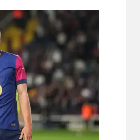
משתתפים וזוכים בפרסים
מכבי ת
הפועל 
תקנון משתתפים וזוכים בפרסים
הפועל 
תקנון עבור פעילות אלקטרה
הפועל 
תקנון עבור פעילות ספורט 1 – "מרלן"
מכבי נ
טניס
בני יהו
גיימינג E-Sports
תנאי שימוש
מדיניות פרטיות
תקנון פעילות ספורט 1
רשיון להקרנה פומבית לבית עסק
הצטרפות לחבילת הערוצים
לוח דרושים – ג'ובנט
תגיות