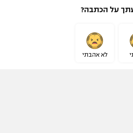
תך על הכתבה?
י
לא אהבתי