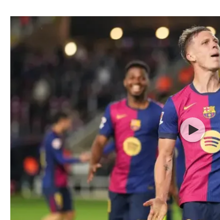
ל אביב
ליגה טורקית
תל אביב
ליגה סינית
חיפה
ליגה ברזילאית
באר שבע
ליגות נוספות
תניה
דה