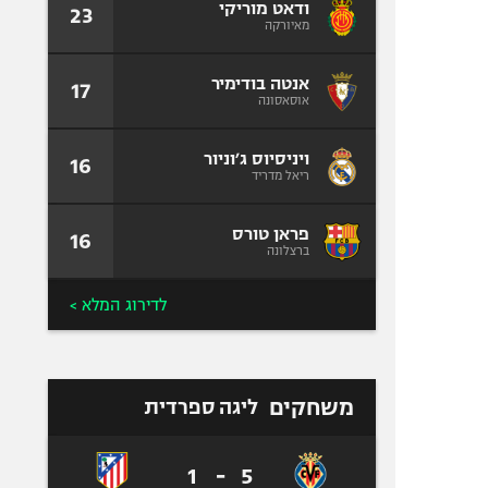
ודאט מוריקי
23
מאיורקה
אנטה בודימיר
17
אוסאסונה
ויניסיוס ג׳וניור
16
ריאל מדריד
פראן טורס
16
ברצלונה
לדירוג המלא >
משחקים
ליגה ספרדית
1
-
5