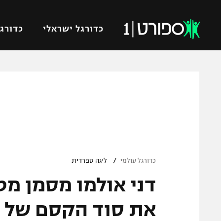
כדורגל ישראלי
כדורגל
VOD
כדורג
רץ ברשת
ליגת ה
ליגה ל
תוצאות
גביע הט
לוח שידורים
ליגיונר
ברחבה
/
גביע ה
כדורגל עולמי
ליגה ספרדית
נבחרת 
דני אולמו מסמן מ
"מעל הליגה" – פודקאסט
מכבי ח
"מחצית בשכונה" – פודקאסט
את סוד הקסם של 
בית"ר י