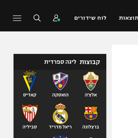
וצאות
לוח שידורים
כדורסל עולמי
ענפים נוספים
קבוצות
ליגה ספרדית
NBA
טניס
יורוליג
כדוריד
יורוקאפ
כדורעף
שחייה
אלצ'ה
הואסקה
קאדיס
ג'ודו
אגרוף
ספורט אולימפי
ברצלונה
ריאל מדריד
סביליה
UFC