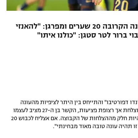
קשר ברצלונה רוצה לכבוש בעונה הקרובה 20 שערים ומפרגן: "להאנזי
נדו דפורטיבו" והתייחס בין היתר לציפיות מהעונה
השנייה שלו בקבוצה. אחרי עונת בכורה מוצלחת אך רצופת פציעות, הקשר בן ה-27 מציב לעצמו
מטרה ברורה: "לשחק הרבה, קודם כל, ולהיות חלק מההצלחות של הקבוצה. אם אצליח לכבוש 20
ו תהיה עונה טובה מאוד מבחינתי".