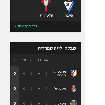
אייבר
סלטה ויגו
לכל הקבוצות >
טבלה
ליגה ספרדית
מש׳
נצ׳
הפ׳
תי׳
נק׳
אתלטיקו
0
0
0
0
0
מדריד
0
0
0
0
0
אספניול
0
0
0
0
0
חטאפה