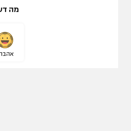
מה דע
אהבת