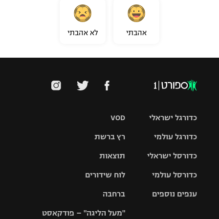
אהבתי
לא אהבתי
כדורגל ישראלי
VOD
כדורגל עולמי
רץ ברשת
ליגת העל
כדורסל ישראלי
תוצאות
ליגת
ליגה לאומית
האלופות
כדורסל עולמי
לוח שידורים
ליגת ווינר
סל
גביע הטוטו
ענפים נוספים
ברחבה
ליגה
NBA
אירופית
"מעל הליגה" – פודקאסט
ליגה לאומית
ליגיונרים