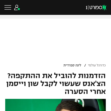
כדורגל ישראלי
ליגת העל
כדורגל עולמי
/
כדורגל עולמי
ליגה ספרדית
ליגה לאומית
הזדמנות להוביל את ההתקפה?
ליגת האלופות
כדורסל ישראלי
גביע הטוטו
הצ'אנס שעשוי לקבל שון וייסמן
ליגה אירופית
אחרי הסערה
ליגת ווינר סל
ליגיונרים
כדורסל עולמי
ליגה אנגלית
ליגה לאומית
גביע המדינה
NBA
ליגה גרמנית
ענפים נוספים