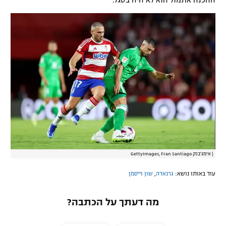
ההכנה אתמול הוא לא היה בסגל.
רשיון להקרנה פומבית לבית עסק
הצטרפות לחבילת הערוצים
לוח דרושים – ג'ובנט
תגיות
המגזין
|
אימג'בנק GettyImages, Fran Santiago
עוד באותו נושא:
גרנאדה
,
שון וייסמן
מה דעתך על הכתבה?