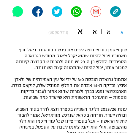
"מחצית בשכונה" – פודקאסט
אופניים
ספורט מוטורי
משתתפים וזוכים בפרסים
א
א
א
א
(גודל טקסט)
כדורמים
תקנון משתתפים וזוכים בפרסים
טניס
שון וייסמן בוודאי רוצה לשים את פרשת פורטונה דיסלדורף
פוטבול אמריקאי NFL
מאחוריו ויכול להיות שהוא יקבל צ'אנס מחודש בגרנאדה
תקנון עבור פעילות אלקטרה
הספרדית. לחלוץ בן ה-29 יש חוזה ולמרות שהקבוצה קיוותה
למכור אותו, יכול להיות שהתמונה קצת השתנתה.
גיימינג E-Sports
בייסבול MLB
תקנון עבור פעילות ספורט 1 – "מרלן"
אתמול גרנאדה הובסה 3:0 על ידי אל עין האמירתית של ולאדן
ספורט אתגרי ואקסטרים
איביץ' ובדקה ה-14 איבדה את החלוץ המוביל שלה, לוקאס בוז'ה.
תנאי שימוש
הארגנטינאי נפגע בברך ולמרות שהוא אמור לעבור בדיקות
נוספות – ההערכה הראשונית היא שייעדר כמה שבועות.
אומנויות לחימה
מדיניות פרטיות
עונת 2025/26 הליגה השנייה בספרד תצא לדרך בסוף השבוע
גיימינג E-Sports
ובוז'ה ייעדר. חורחה פסקאל שנרכש מוויאריאל, אמור להפוך
לחלוץ הראשון – אבל בספרד ציינו שכל עוד וייסמן הוא חלק
תקנון פעילות ספורט 1
מהקבוצה, אולי הוא יקבל צ'אנס לשבת על הספסל. במשחק