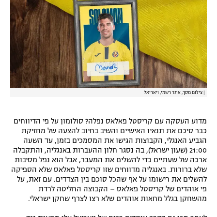
רשיון להקרנה פומבית לבית עסק
הצטרפות לחבילת הערוצים
לוח דרושים – ג'ובנט
תגיות
|
צילום מסך, אתר רשמי, ויאריאל
המגזין
מדוע העסקה עם קריסטל פאלאס נפלה? סולומון על פי הדיווחים
כבר סיכם את תנאיו האישיים והשיב בחיוב להצעה של מחזיקת
הגביע האנגלי, הקבוצות הגישו את המסמכים בזמן, עד השעה
21:00 (שעון ישראל), בה נסגר חלון ההעברות באנגליה, והתקבלה
ארכה של שעתיים כדי להשלים את המעבר, אבל הוא נפל מסיבות
שלא ברורות. באנגליה מדווחים שזו קריסטל פאלאס שלא הספיקה
להשלים את רישומו על אף שהכל סוכם בין הצדדים. עם זאת, על
פי אוהדים של קריסטל פאלאס – הקבוצה החליטה לרדת
מהשחקן בגלל מחאות אוהדים שלא רצו לצרף שחקן ישראלי.