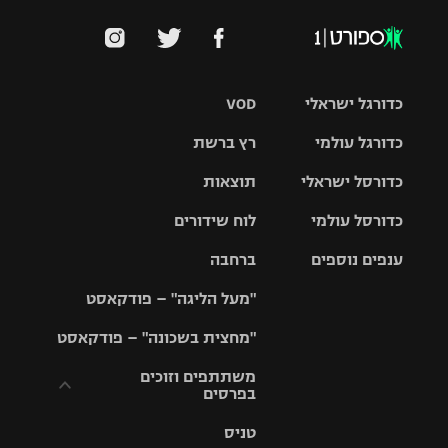
כדורגל ישראלי
VOD
כדורגל עולמי
רץ ברשת
ליגת העל
כדורסל ישראלי
תוצאות
ליגת
ליגה לאומית
האלופות
כדורסל עולמי
לוח שידורים
ליגת ווינר
סל
גביע הטוטו
ענפים נוספים
ברחבה
ליגה
NBA
אירופית
"מעל הליגה" – פודקאסט
ליגה לאומית
ליגיונרים
טניס
יורוליג
ליגה אנגלית
"מחצית בשכונה" – פודקאסט
כדורסל נשים
גביע המדינה
כדוריד
יורוקאפ
ליגה גרמנית
משתתפים וזוכים
בפרסים
מכבי תל
נבחרת
כדורעף
אביב
ישראל
ליגה
טניס
ספרדית
תקנון משתתפים