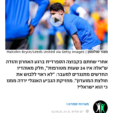
כדורסל נשים
נבחרת ישראל
יורוליג
ליגה ספרדית
טניס
VOD
מכבי תל אביב
מכבי חיפה
יורוקאפ
ליגה איטלקית
כדוריד
הפועל חולון
בית"ר ירושלים
רץ ברשת
ליגה צרפתית
כדורעף
הפועל ירושלים
מכבי תל אביב
ליגה הולנדית
שחייה
תוצאות
מנור סולומון
|
Malcolm Bryce/Leeds United via Getty Images
דני אבדיה
הפועל תל אביב
ליגה טורקית
אחרי שחתם בקבוצה הספרדית ברגע האחרון והודה
ג'ודו
הפועל חיפה
ש"אלה איו 24 שעות מטורפות", חלק מאוהדיו
לוח שידורים
ליגה סינית
החדשים מתנגדים למעבר: "לא ראוי ללבוש את
אגרוף
הפועל באר שבע
חולצת המועדון". מחזיקת הגביע האנגלי ירדה ממנו
ליגה ברזילאית
ברחבה
כי הוא ישראלי?
ספורט אולימפי
מכבי נתניה
ליגות נוספות
UFC
"מעל הליגה" – פודקאסט
בני יהודה
מערכת ספורט 1
היאבקות WWE
יום שלישי, 07:21, 02.09.25