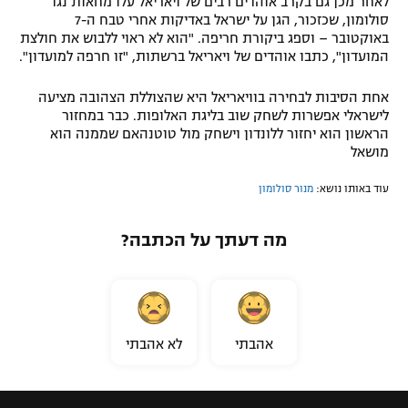
לאחר מכן גם בקרב אוהדים רבים של ויאריאל עלו מחאות נגד
סולומון, שכזכור, הגן על ישראל באדיקות אחרי טבח ה-7
באוקטובר – וספג ביקורת חריפה. "הוא לא ראוי ללבוש את חולצת
המועדון", כתבו אוהדים של ויאריאל ברשתות, "זו חרפה למועדון".
אחת הסיבות לבחירה בוויאריאל היא שהצוללת הצהובה מציעה
לישראלי אפשרות לשחק שוב בליגת האלופות. כבר במחזור
הראשון הוא יחזור ללונדון וישחק מול טוטנהאם שממנה הוא
מושאל
עוד באותו נושא:
מנור סולומון
מה דעתך על הכתבה?
אהבתי
לא אהבתי