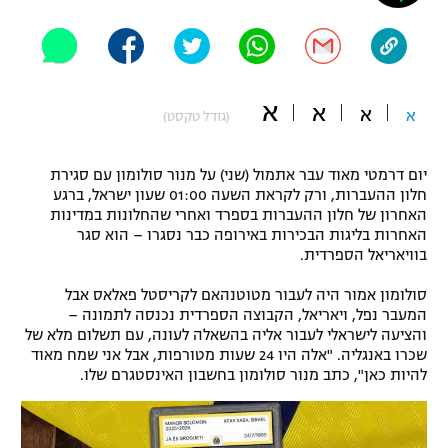
"מחצית בשכונה" – פודקאסט
אופניים
ספורט מוטורי
משתתפים וזוכים בפרסים
א
א
א
א
(גודל טקסט)
כדורמים
תקנון משתתפים וזוכים בפרסים
טניס
יום דרמטי מאוד עבר אתמול (שני) על מנור סולומון עם סגירת
פוטבול אמריקאי NFL
חלון ההעברות, ורק לקראת השעה 01:00 שעון ישראל, ברגע
תקנון עבור פעילות אלקטרה
האחרון של חלון ההעברות בספרד ואחרי שהחלונות במדינות
גיימינג E-Sports
בייסבול MLB
האחרות בליגות הבכירות באירופה כבר נסגרו – הוא סגר
תקנון עבור פעילות ספורט 1 – "מרלן"
בוויאריאל הספרדית.
ספורט אתגרי ואקסטרים
סולומון אמור היה לעבור מטוטנהאם לקריסטל פאלאס אבל
תנאי שימוש
המעבר נפל, ויאריאל, הקבוצה הספרדית נכנסה לתמונה –
אומנויות לחימה
והציעה לישראלי לעבור אליה בהשאלה לעונה, עם תשלום מלא של
שכרו באנגליה. "אלה היו 24 שעות מטורפות, אבל אני שמח מאוד
מדיניות פרטיות
להיות כאן", כתב מנור סולומון בחשבון האינסטגרם שלו.
גיימינג E-Sports
תקנון פעילות ספורט 1