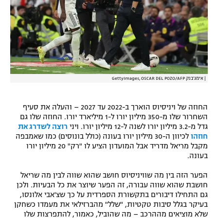
|
אימג'בנק GettyImages, OSCAR DEL POZO/AFP
החוזה של ויניסיוס הוארך ב-2022 עד 2027 – והעלה את סעיף
השחרור שלו מ-350 מיליון יורו ל-1 מיליארד יורו. החוזה שלו גם
גדל מ-3.2 מיליון יורו לשנה ל-12 מיליון יורו. ויני
רוצה לשדרג את
חוזהו
לכיוון ה-30 מיליון יורו בעונה (כולל בונוסים) כמו שאמבפה
מקבל מריאל מדריד אבל המועדון הציע לו "רק" 20 מיליון יורו
בעונה.
הפער הזה בין מה שוויניסיוס חושב שהוא שווה לבין מה שריאל
חושבת שהוא שווה עבורה, זה הפער שיוצר את כל הבעיות. ולכן
גם התחילו דיבורים בתקשורת הספרדית על כך שצ'אבי אלונסו,
בעיקר בגלל סיבות טקטיות, "שלל" מהברזילאי את מעמדו כשחקן
שלא מוציאים מההרכב – מה שהוביל, כאמור, להתפרצות שלו