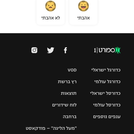
אהבתי
לא אהבתי
כדורגל ישראלי
VOD
כדורגל עולמי
רץ ברשת
ליגת העל
כדורסל ישראלי
תוצאות
ליגת
ליגה לאומית
האלופות
כדורסל עולמי
לוח שידורים
ליגת ווינר
סל
גביע הטוטו
ענפים נוספים
ברחבה
ליגה
NBA
אירופית
"מעל הליגה" – פודקאסט
ליגה לאומית
ליגיונרים
טניס