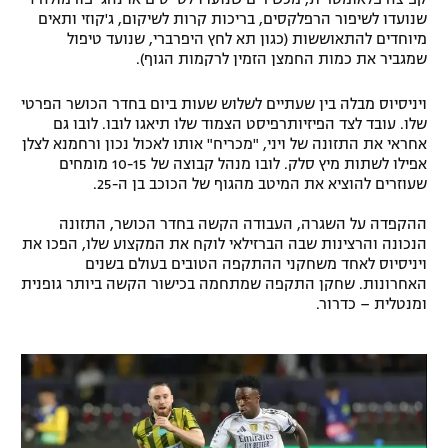
שנועדו לשיפור הרפלקסים, בריכות קרות לשיקום, ג'קוזי ותאים
רשיון להקרנה פומבית לבית עסק
מיוחדים להתאוששות (כגון תא לחץ היפרברי, שנועד טיפול
שמגביר את כמות החמצן הזמין לרקמות הגוף).
הצטרפות לחבילת הערוצים
ויניסיוס מבלה בין שעתיים לשלוש שעות ביום בחדר הכושר הפרטי
לוח דרושים – ג'ובנט
שלו. עובד לצד הפיזיותרפיסט הצמוד שלו תיאגו לובו. לובו גם
אחראי את התזונה של ויני, "מכריח" אותו לאכול נכון ורחמנא לצלן
אפילו לשתות מיץ סלק. לובו מנהל קבוצה של 10-15 מומחים
תגיות
שעוזרים להוציא את המיטב מהגוף של הכוכב בן ה-25.
המגזין
ההקפדה על השגרה, העבודה הקשה בחדר הכושר, התזונה
הנכונה והרצינות שבה הברזילאי לוקח את המקצוע שלו, הפכו את
ויניסיוס לאחד משחקני ההתקפה הטובים בעולם בשנים
האחרונות. שחקן התקפה שמתחמה בכישור הקשה ביותר גופנית
ומנטלית – כדרור.