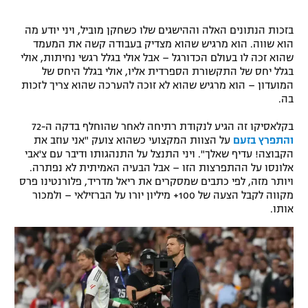
בזכות הנתונים האלה וההישגים שלו כשחקן מוביל, ויני יודע מה
הוא שווה. הוא מרגיש שהוא מצדיק בעבודה קשה את המעמד
שהוא זכה לו בעולם הכדורגל – אבל אולי בגלל רגשי נחיתות, אולי
בגלל יחס של התקשורת הספרדית אליו, אולי בגלל היחס של
המועדון – הוא מרגיש שהוא לא זוכה להערכה שהוא צריך לזכות
בה.
בקלאסיקו זה הגיע לנקודת רתיחה לאחר שהוחלף בדקה ה-72
והתפרץ בזעם
על הצוות המקצועי כשהוא צועק "אני עוזב את
הקבוצה! עדיף שאלך". ויני התנצל על התנהגותו ודיבר עם צ'אבי
אלונסו על ההתפרצות הזו – אבל הבעיה האמיתית לא נפתרה.
ויותר מזה, לפי כתבים שמסקרים את ריאל מדריד, פלורנטינו פרס
מקווה לקבל הצעה של 100+ מיליון יורו על הברזילאי – ולמכור
אותו.