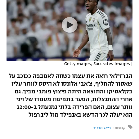
כדורסל נשים
נבחרת ישראל
יורוליג
ליגה ספרדית
טניס
VOD
מכבי תל אביב
מכבי חיפה
יורוקאפ
ליגה איטלקית
כדוריד
הפועל חולון
בית"ר ירושלים
רץ ברשת
ליגה צרפתית
כדורעף
הפועל ירושלים
מכבי תל אביב
ליגה הולנדית
שחייה
תוצאות
GettyImages, Soccrates Images
|
דני אבדיה
הפועל תל אביב
ליגה טורקית
הברזילאי רואה את עצמו כשווה לאמבפה ככוכב על
ג'ודו
הפועל חיפה
שאסור להחליף, צ'אבי אלונסו לא היסס לוותר עליו
לוח שידורים
ליגה סינית
בקלאסיקו והתוצאה היתה פיצוץ פומבי מביך. גם
אגרוף
הפועל באר שבע
אחרי ההתנצלות, הפער בתפיסת מעמדו של ויני
ליגה ברזילאית
ברחבה
נותר עצום, האם הפרידה בלתי נמנעת? ב-22:00
ספורט אולימפי
מכבי נתניה
הוא יעלה לכר הדשא באנפילד מול ליברפול
ליגות נוספות
UFC
"מעל הליגה" – פודקאסט
בני יהודה
קבוצות:
ריאל מדריד
היאבקות WWE