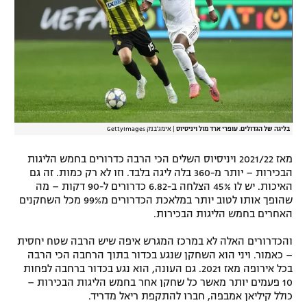
בליגה של הגדולים. עופרי ארד מול ויניסיוס
|
אימג'בנק GettyImages
מאז 2021/22 ויניסיוס השלים הכי הרבה כדרורים בחמש הליגות
הבכירות – יותר מ-360 בלה ליגה בלבד. וזו לא רק כמות. זה גם
האיכות. יש לו 45% הצלחה ב-6.82 כדרורים ל-90 דקות – מה
שהופך אותו לטוב יותר במלאכת הכדרורים מ99% מכל השחקנים
האחרים בחמש הליגות הבכירות.
והכדרורים האלה לא במרכז המגרש איפה שיש הרבה שטח יחסית
– כאמור. ויני הוא השחקן שנגע בכדור בתוך הרחבה הכי הרבה
בכל אירופה מאז 2021. גם העונה, הוא נגע בכדור ברחבה לפחות
10 פעמים יותר מאשר כל שחקן אחר בחמש הליגות הבכירות –
כולל קיליאן אמבפה, חברו להתקפת ריאל מדריד.