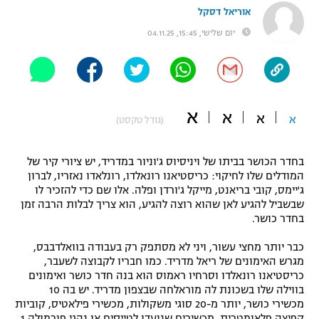
אוריאל דסקל
"מחצית בשכונה" – פודקאסט
אופניים
יום שלישי, 15:45, 04.11.25
ספורט מוטורי
משתתפים וזוכים בפרסים
כדורמים
תקנון משתתפים וזוכים בפרסים
א
טניס
א
א
א
(גודל טקסט)
פוטבול אמריקאי NFL
תקנון עבור פעילות אלקטרה
בחדר הכושר בביתו של ויניסיוס ג'וניור במדריד, יש ציורי קיר של
גיימינג E-Sports
בייסבול MLB
המודלים שלו לחיקוי: כריסטיאנו רונאלדו, רונלאדו נאזריו, לברון
תקנון עבור פעילות ספורט 1 – "מרלן"
ג'יימס, קובי בריאנט, מייקל ג'ורדן ופלה. אלו שם כדי להזכיר לו
ספורט אתגרי ואקסטרים
שבשביל להגיע לאן שהוא רוצה להגיע, הוא צריך לבלות הרבה זמן
תנאי שימוש
בחדר כושר.
אומנויות לחימה
כבר יותר מחצי עשור, ויני לא מסתפק רק בעבודה בוואלדבבס,
מדיניות פרטיות
מגרש האימונים של ריאל מדריד. כמו חבריו לקבוצה לשעבר,
גיימינג E-Sports
כריסטיאנו רונאלדו וסרחיו ראמוס הוא בנה חדר כושר ואימונים
בווילה שלו בשכונת לה מוראלחה שבצפון מדריד. יש בה 10
תקנון פעילות ספורט 1
מכשירי כושר, יותר מ-20 סוגי משקולות, מכשירי פילאטיס, קוביות
קפיצה פלאומטרית, מכשירים שנועדו לטייסים או נהגי פורמולה 1