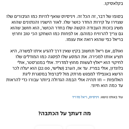
בקלאסיקו.
בסופו של דבר, זה הכל זה. ויניסיוס שואף להיות כמו הגיבורים שלו
שצוירו על קירות החדר כושר שלו. לאור הישגיו והנתונים שהוא
משיג בזכות העבודה הקשה שלו בחדר הכושר, הוא חושב שהוא
גם צריך להרוויח כמוהם. או לפחות כמו השחקן הכי טוב וחרוץ
בריאל כפי שהוא רואה את עצמו.
ואולם, אם ריאל תחשוב בקיץ שאין דרך להגיע איתו לפשרה, היא
תציע אותו למכירה. את המסע שלו לפסגה כמו המודלים שלו
לחיקוי הוא ייאלץ לעשות מחוץ למדריד. אולי במנצ'סטר, אולי
בלונדון, אולי בפריז. עד אז, הערב (שלישי, 22:00) הוא יעלה לכר
הדשא באנפילד למפגש מרתק מול ליברפול במסגרת ליגת
האלופות – וזו תהיה אולי הבמה הגדולה ביותר עבורו כדי להראות
עד כמה הוא חיוני.
עוד באותו נושא:
ויניסיוס
,
ריאל מדריד
מה דעתך על הכתבה?