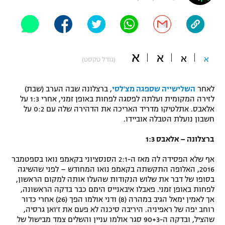
"מחצית בשכונה" – פודקאסט
אופניים
ספורט מוטורי
משתתפים וזוכים בפרסים
א
א
א
א
(גודל טקסט)
כדורמים
תקנון משתתפים וזוכים בפרסים
טניס
לאחר
השלישייה שספגה מצ'לסי
, ברצלונה שבה הערב (שבת)
פוטבול אמריקאי NFL
לזירה המקומית ועלתה לפסגה לפחות באופן זמני, אחרי 1:3 על
תקנון עבור פעילות אלקטרה
אלאבס. אתלטיקו מדריד האריכה את הדהירה שלה עם 0:2 על
גיימינג E-Sports
בייסבול MLB
חשבון נועלת הטבלה אוביידו.
תקנון עבור פעילות ספורט 1 – "מרלן"
ברצלונה – אלאבס 1:3
ספורט אתגרי ואקסטרים
תנאי שימוש
אף שלא הפסידה לה מאז ה-2:1 הסנסציוני בקאמפ נואו בספטמבר
אומנויות לחימה
2016, האלופה התקשתה בקאמפ נואו המחודש – לפני שהשיגה
בסופו של דבר את שלוש הנקודות שהעלו אותה למקום הראשון,
מדיניות פרטיות
גיימינג E-Sports
לפחות באופן זמני. פאבלו איבאנייס הימם כבר בדקה הראשונה,
אך לאמין ימאל הגיב במהרה (8) ודני אולמו הפך (26) אחרי כדור
רוחב יפה של ראפיניה. היריבה סיכנה לא פעם את ז'ואן גרסיה,
תקנון פעילות ספורט 1
שהציל, ובדקה ה-90+3 סגר אולמו עניין והשלים צמד מבישול של