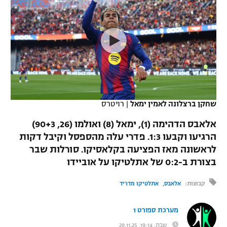
כדורסל נשים
נבחרת ישראל
יורוליג
ליגה ספרדית
טניס
VOD
מכבי תל אביב
מכבי חיפה
יורוקאפ
ליגה איטלקית
כדוריד
הפועל חולון
בית"ר ירושלים
רץ ברשת
ליגה צרפתית
כדורעף
הפועל ירושלים
מכבי תל אביב
ליגה הולנדית
שחייה
תוצאות
שחקן ברצלונה לאמין ימאל
|
רויטרס
דני אבדיה
הפועל תל אביב
ליגה טורקית
אלאבס הדהימה (1), ימאל (8) ואולמו (26, 90+3)
ג'ודו
הפועל חיפה
הרגיעו וקבעו 1:3. פדרי עלה מהספסל וקיבל דקות
לוח שידורים
ליגה סינית
לראשונה מאז הפציעה בקלאסיקו. סורלות שבר
אגרוף
הפועל באר שבע
בצורת ב-0:2 של אתלטיקו על אוביידו
ליגה ברזילאית
ברחבה
ספורט אולימפי
מכבי נתניה
קבוצות:
אלאבס
אתלטיקו מדריד
ליגות נוספות
UFC
"מעל הליגה" – פודקאסט
בני יהודה
מערכת ספורט 1
היאבקות WWE
שבת, 19:14, 29.11.25