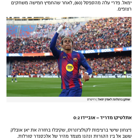
ימאל. פדרי עלה מהספסל (60), לאחר שהחמיץ חמישה משחקים
רשיון להקרנה פומבית לבית עסק
רצופים.
הצטרפות לחבילת הערוצים
לוח דרושים – ג'ובנט
תגיות
המגזין
שחקן ברצלונה לאמין ימאל
|
רויטרס
אתלטיקו מדריד – אוביידו 0:2
ניצחון שישי ברציפות לקולצ'ונרוס, שקיבלו בחזרה את יאן אובלק
ששב אל בין הקורות ונהנו מצמד מהיר של אלכסנדר סורלות.