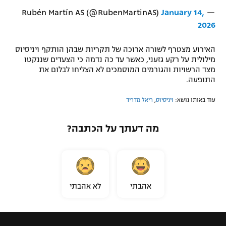
January 14,
— Rubén Martín AS (@RubenMartinAS)
רשיון להקרנה פומבית לבית עסק
2026
הצטרפות לחבילת הערוצים
האירוע מצטרף לשורה ארוכה של תקריות שבהן הותקף ויניסיוס
מילולית על רקע גזעני, כאשר עד כה נדמה כי הצעדים שננקטו
לוח דרושים – ג'ובנט
מצד הרשויות והגורמים המוסמכים לא הצליחו לבלום את
התופעה.
תגיות
עוד באותו נושא:
ויניסיוס
,
ריאל מדריד
המגזין
מה דעתך על הכתבה?
אהבתי
לא אהבתי