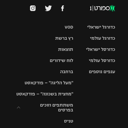
כדורגל ישראלי
VOD
כדורגל עולמי
רץ ברשת
ליגת העל
כדורסל ישראלי
תוצאות
ליגת
ליגה לאומית
האלופות
כדורסל עולמי
לוח שידורים
ליגת ווינר
סל
גביע הטוטו
ענפים נוספים
ברחבה
ליגה
NBA
אירופית
"מעל הליגה" – פודקאסט
ליגה לאומית
ליגיונרים
טניס
יורוליג
ליגה אנגלית
"מחצית בשכונה" – פודקאסט
כדורסל נשים
גביע המדינה
כדוריד
יורוקאפ
ליגה גרמנית
משתתפים וזוכים
בפרסים
מכבי תל
נבחרת
כדורעף
אביב
ישראל
ליגה
טניס
ספרדית
תקנון משתתפים