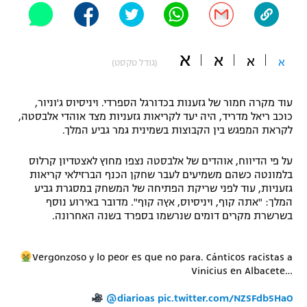
"מחצית בשכונה" – פודקאסט
אופניים
א
א
א
ספורט מוטורי
א
משתתפים וזוכים בפרסים
(גודל טקסט)
כדורמים
עוד מקרה חמור של גזענות בכדורגל הספרדי. ויניסיוס ג'וניור,
תקנון משתתפים וזוכים בפרסים
טניס
כוכב ריאל מדריד, היה יעד לקריאות גזעניות מצד אוהדי אלבסטה,
פוטבול אמריקאי NFL
לקראת המפגש בין הקבוצות בשמינית גמר גביע המלך.
תקנון עבור פעילות אלקטרה
גיימינג E-Sports
בייסבול MLB
על פי הדיווח, אוהדים של אלבסטה נצפו מחוץ לאצטדיון קרלוס
תקנון עבור פעילות ספורט 1 – "מרלן"
בלמונטה כשהם משמיעים לעבר שחקן הכנף הברזילאי קריאות
גזעניות, עוד לפני שריקת הפתיחה של המשחק במסגרת גביע
ספורט אתגרי ואקסטרים
המלך: "אתה קוף, ויניסיוס, אץה קוף". מדובר באירוע נוסף
תנאי שימוש
בשרשרת מקרים דומים שנרשמו בספרד בשנה האחרונה.
אומנויות לחימה
מדיניות פרטיות
Vergonzoso y lo peor es que no para. Cánticos racistas a
גיימינג E-Sports
Vinicius en Albacete…
תקנון פעילות ספורט 1
@diarioas
pic.twitter.com/NZSFdb5HaO