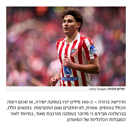
רשיון להקרנה פומבית לבית עסק
הצטרפות לחבילת הערוצים
לוח דרושים – ג'ובנט
תגיות
המגזין
חוליאן אלברס
|
Getty images
הדרישה ברורה – כ-100 מיליון יורו בעסקה ישירה, או סכום דומה
הכולל בונוסים. אחרת, לא תתקיים שום התקדמות. בתנאים הללו,
בברצלונה מבינים כי מדובר בעסקה מורכבת מאוד, במיוחד לאור
המגבלות הכלכליות של המועדון.