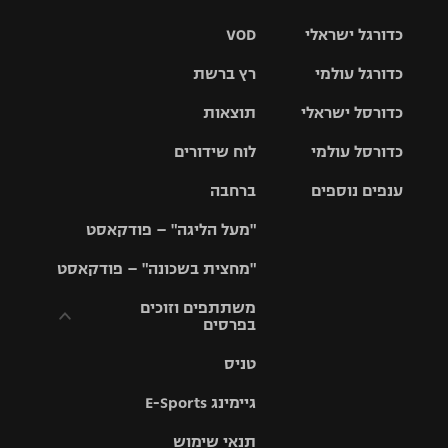
כדורגל ישראלי
VOD
כדורגל עולמי
רץ ברשת
ליגת העל
כדורסל ישראלי
תוצאות
ליגת
ליגה לאומית
האלופות
כדורסל עולמי
לוח שידורים
ליגת ווינר
סל
גביע הטוטו
ענפים נוספים
ברחבה
ליגה
NBA
אירופית
"מעל הליגה" – פודקאסט
ליגה לאומית
ליגיונרים
טניס
יורוליג
ליגה אנגלית
"מחצית בשכונה" – פודקאסט
כדורסל נשים
גביע המדינה
כדוריד
יורוקאפ
ליגה גרמנית
משתתפים וזוכים
בפרסים
מכבי תל
נבחרת
כדורעף
אביב
ישראל
ליגה
טניס
ספרדית
תקנון משתתפים
שחייה
הפועל חולון
מכבי חיפה
וזוכים בפרסים
גיימינג E-Sports
ליגה
איטלקית
ג'ודו
הפועל
בית"ר
תנאי שימוש
תקנון עבור פעילות