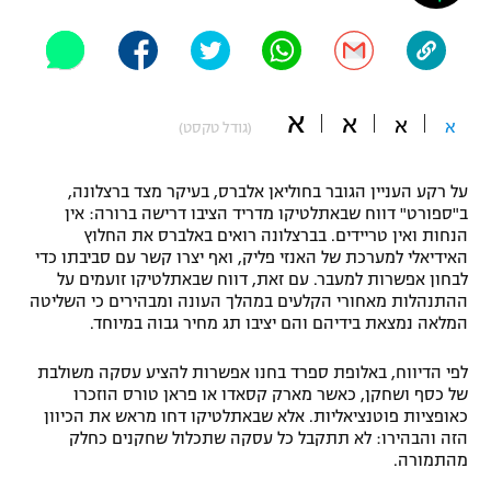
"מחצית בשכונה" – פודקאסט
אופניים
ספורט מוטורי
משתתפים וזוכים בפרסים
א
א
א
א
(גודל טקסט)
כדורמים
תקנון משתתפים וזוכים בפרסים
טניס
על רקע העניין הגובר בחוליאן אלברס, בעיקר מצד ברצלונה,
פוטבול אמריקאי NFL
ב"ספורט" דווח שבאתלטיקו מדריד הציבו דרישה ברורה: אין
תקנון עבור פעילות אלקטרה
הנחות ואין טריידים. בברצלונה רואים באלברס את החלוץ
גיימינג E-Sports
בייסבול MLB
האידיאלי למערכת של האנזי פליק, ואף יצרו קשר עם סביבתו כדי
תקנון עבור פעילות ספורט 1 – "מרלן"
לבחון אפשרות למעבר. עם זאת, דווח שבאתלטיקו זועמים על
ההתנהלות מאחורי הקלעים במהלך העונה ומבהירים כי השליטה
ספורט אתגרי ואקסטרים
המלאה נמצאת בידיהם והם יציבו תג מחיר גבוה במיוחד.
תנאי שימוש
אומנויות לחימה
לפי הדיווח, באלופת ספרד בחנו אפשרות להציע עסקה משולבת
של כסף ושחקן, כאשר מארק קסאדו או פראן טורס הוזכרו
מדיניות פרטיות
גיימינג E-Sports
כאופציות פוטנציאליות. אלא שבאתלטיקו דחו מראש את הכיוון
הזה והבהירו: לא תתקבל כל עסקה שתכלול שחקנים כחלק
מהתמורה.
תקנון פעילות ספורט 1