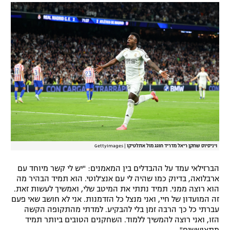
רשיון להקרנה פומבית לבית עסק
הצטרפות לחבילת הערוצים
לוח דרושים – ג'ובנט
תגיות
המגזין
ויניסיוס שחקן ריאל מדריד חוגג מול אתלטיקו
|
GettyImages
הברזילאי עמד על ההבדלים בין המאמנים: "יש לי קשר מיוחד עם
ארבלואה, בדיוק כמו שהיה לי עם אנצ'לוטי. הוא תמיד הבהיר מה
הוא רוצה ממני. תמיד נתתי את המיטב שלי, ואמשיך לעשות זאת.
זה המועדון של חיי, ואני מנצל כל הזדמנות. אני לא חושב שאי פעם
עברתי כל כך הרבה זמן בלי להבקיע. למדתי מהתקופה הקשה
הזו, ואני רוצה להמשיך ללמוד. השחקנים הטובים ביותר תמיד