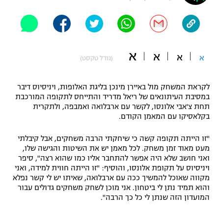
"מחצית בשכונה" – פודקאסט
אופניים
ספורט מוטורי
משתתפים וזוכים בפרסים
א
א
א
א
(גודל טקסט)
כדורמים
תקנון משתתפים וזוכים בפרסים
טניס
לקראת המשחק מול באיירן מינכן בליגת האלופות, ויניסיוס דיבר
פוטבול אמריקאי NFL
במסיבת העיתונאים של ריאל מדריד והתייחס לתקופה המורכבת
תקנון עבור פעילות אלקטרה
תחת צ'אבי אלונסו, לקשר עם ארבלואה ואמבפה, ולתקרית
גיימינג E-Sports
בייסבול MLB
בקלאסיקו עם המאמן הקודם.
תקנון עבור פעילות ספורט 1 – "מרלן"
ספורט אתגרי ואקסטרים
"זו הייתה תקופה קשה כי שיחקתי הרבה משחקים, אבל קיבלתי
תנאי שימוש
מעט מאוד זמן משחק. לכל מאמן יש את השיטות והגישה שלו,
ואני חושב שלא היה אפשר להתחבר אליו כמו שהוא רצה", סיפר
אומנויות לחימה
ויניסיוס על תקופת אלונסו, והוסיף: "זו הייתה חווית למידה, ואני
מקווה שאוכל להמשיך ככה עם ארבלואה, שאיתו יש לי קשר נפלא
מדיניות פרטיות
גיימינג E-Sports
והוא תמיד נתן לי ביטחון. אני מוכן לשחק משחקים גדולים עבור
המועדון הזה שנתן לי כל כך הרבה".
תקנון פעילות ספורט 1