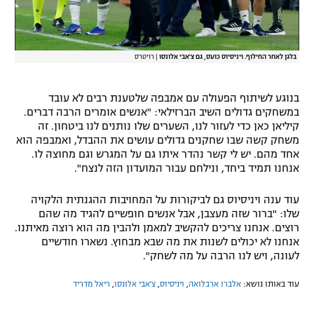
בלגן לאחר החילוף. ויניסיוס כועס, גם צ'אבי אלונסו
|
רויטרס
בנוגע לשיתוף הפעולה עם אמבפה שלטענת רבים לא עובד
במשחקים גדולים השיב הברזילאי: "אנשים אומרים הרבה דברים.
קיליאן כאן כדי לעזור לנו, השערים שלו נותנים לנו ביטחון. זה
משחק קשה שבו שחקנים גדולים עושים את ההבדל, ואמבפה הוא
אחד מהם. יש לי קשר נהדר איתו גם על המגרש וגם מחוצה לו.
אנחנו תמיד ביחד, ונילחם עבור המועדון הזה לנצח".
עוד ענה ויניסיוס גם לביקורות על המחויבות ההגנתית הלקויה
שלו: "ברור שזה מעצבן, אבל אנשים חופשיים להגיד מה שהם
רוצים. אנחנו צריכים להקשיב למאמן ולהבין מה הוא רוצה מאיתנו.
אנחנו לא יכולים לשנות את מה שבא מבחוץ. נשארו חודשיים
לעונה, ויש לנו הרבה על מה לשחק".
עוד באותו נושא:
אלברו ארבלואה
,
ויניסיוס
,
צ'אבי אלונסו
,
ריאל מדריד