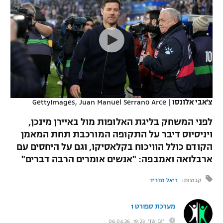
כדורסל נשים
נבחרת ישראל
יורוליג
ליגה ספרדית
טניס
VOD
מכבי תל אביב
מכבי חיפה
יורוקאפ
ליגה איטלקית
כדוריד
הפועל חולון
בית"ר ירושלים
רץ ברשת
ליגה צרפתית
כדורעף
הפועל ירושלים
מכבי תל אביב
ליגה הולנדית
שחייה
תוצאות
צ'אבי אלונסו
|
GettyImages, Juan Manuel Serrano Arce
דני אבדיה
הפועל תל אביב
ליגה טורקית
לפני המשחק בליגת האלופות מול באיירן מינכן,
ג'ודו
הפועל חיפה
ויניסיוס דיבר על התקופה המורכבת תחת המאמן
לוח שידורים
ליגה סינית
הקודם כולל הוויכוח בקלאסיקו, וגם על היחסים עם
אגרוף
הפועל באר שבע
ארבלואה ואמבפה: "אנשים אומרים הרבה דברים"
ליגה ברזילאית
ברחבה
ספורט אולימפי
מכבי נתניה
קבוצות:
ריאל מדריד
ליגות נוספות
UFC
"מעל הליגה" – פודקאסט
בני יהודה
מערכת ספורט 1
היאבקות WWE
יום שני, 19:23, 06.04.26