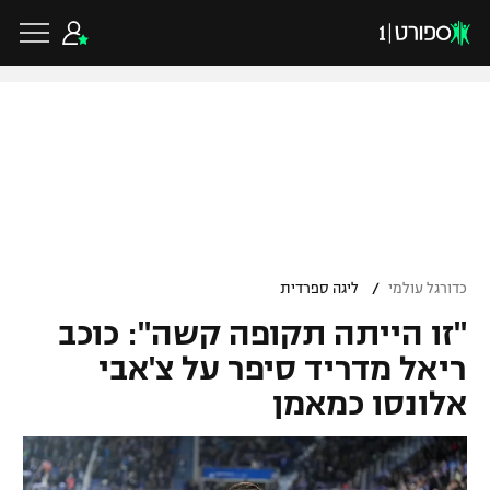
כדורגל ישראלי
ליגת העל
כדורגל עולמי
/
כדורגל עולמי
ליגה ספרדית
ליגה לאומית
"זו הייתה תקופה קשה": כוכב
ליגת האלופות
כדורסל ישראלי
גביע הטוטו
ריאל מדריד סיפר על צ'אבי
ליגה אירופית
אלונסו כמאמן
ליגת ווינר סל
ליגיונרים
כדורסל עולמי
ליגה אנגלית
ליגה לאומית
גביע המדינה
NBA
ליגה גרמנית
ענפים נוספים