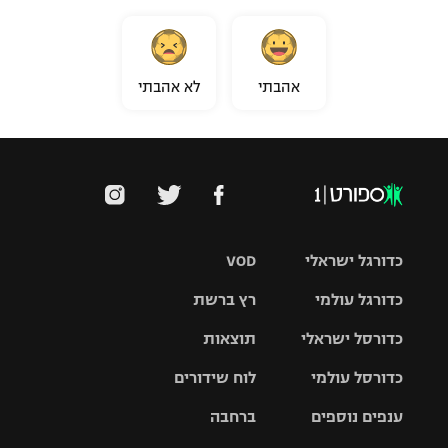
אהבתי
לא אהבתי
כדורגל ישראלי
VOD
כדורגל עולמי
רץ ברשת
ליגת העל
כדורסל ישראלי
תוצאות
ליגת
ליגה לאומית
האלופות
כדורסל עולמי
לוח שידורים
ליגת ווינר
סל
גביע הטוטו
ענפים נוספים
ברחבה
ליגה
NBA
אירופית