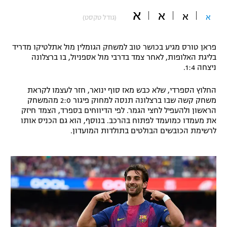
א
"מחצית בשכונה" – פודקאסט
א
א
א
(גודל טקסט)
אופניים
ספורט מוטורי
משתתפים וזוכים בפרסים
פראן טורס מגיע בכושר טוב למשחק הגומלין מול אתלטיקו מדריד
בליגת האלופות, לאחר צמד בדרבי מול אספניול, בו ברצלונה
ניצחה 1:4.
כדורמים
תקנון משתתפים וזוכים בפרסים
טניס
החלוץ הספרדי, שלא כבש מאז סוף ינואר, חזר לעצמו לקראת
פוטבול אמריקאי NFL
משחק קשה שבו ברצלונה תנסה למחוק פיגור 2:0 מהמשחק
תקנון עבור פעילות אלקטרה
הראשון ולהעפיל לחצי הגמר. לפי הדיווחים בספרד, הצמד חיזק
גיימינג E-Sports
בייסבול MLB
את מעמדו כמועמד לפתוח בהרכב. בנוסף, הוא גם הכניס אותו
תקנון עבור פעילות ספורט 1 – "מרלן"
לרשימת הכובשים הבולטים בתולדות המועדון.
ספורט אתגרי ואקסטרים
תנאי שימוש
אומנויות לחימה
מדיניות פרטיות
גיימינג E-Sports
תקנון פעילות ספורט 1