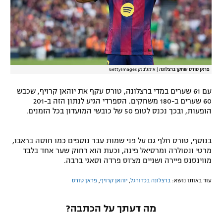
רשיון להקרנה פומבית לבית עסק
הצטרפות לחבילת הערוצים
לוח דרושים – ג'ובנט
פראן טורס שחקן ברצלונה
|
אימג'בנק GettyImages
תגיות
עם 61 שערים במדי ברצלונה, טורס עקף את יוהאן קרויף, שכבש
60 שערים ב-180 משחקים. הספרדי הגיע לנתון הזה ב-201
המגזין
הופעות, ובכך נכנס לטופ 50 של כובשי המועדון בכל הזמנים.
בנוסף, טורס חלף גם על פני שמות עבר נוספים כמו חוסה בראבו,
מרטי ונטולרה ומרסיאל פינה, וכעת הוא רחוק שער אחד בלבד
מווינסנס פיירה ושניים מצ'וס פרדה וסאגי ברבה.
עוד באותו נושא:
ברצלונה בכדורגל
,
יוהאן קרויף
,
פראן טורס
מה דעתך על הכתבה?