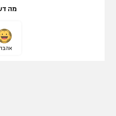
מה דע
אהבת