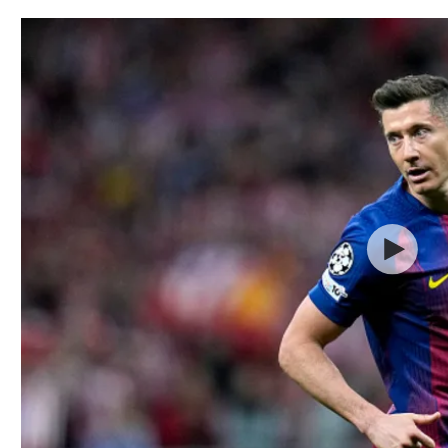
תל אביב
ליגה סינית
חיפה
ליגה ברזילאית
באר שבע
ליגות נוספות
תניה
דה