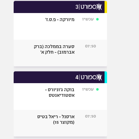
עכשיו
מיורקה - פ.ס.ז'
07:50
סערה בממלכה (ברק
אברמוב) - חלק א'
עכשיו
בוקה ג'וניורס -
אסטודיאנטס
07:50
ארסנל - ריאל בטיס
(מקוצר 15)