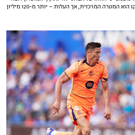
לצרף שני חלוצים. חוליאן אלברס מאתלטיקו הוא המטרה המרכזית, אך העלות – יותר מ-120 מיליון