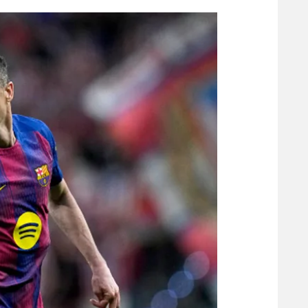
הפועל 
תקנון משתתפים וזוכים בפרסים
הפועל 
תקנון עבור פעילות אלקטרה
הפועל 
תקנון עבור פעילות ספורט 1 – "מרלן"
מכבי נ
טניס
בני יהו
גיימינג E-Sports
תנאי שימוש
מדיניות פרטיות
תקנון פעילות ספורט 1
רשיון להקרנה פומבית לבית עסק
הצטרפות לחבילת הערוצים
לוח דרושים – ג'ובנט
תגיות
המגזין