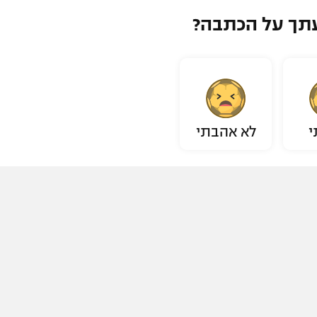
תך על הכתבה?
י
לא אהבתי