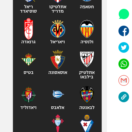
אופניים
חטאפה
אתלטיקו
ריאל
מדריד
סוסיאדד
ספורט מוטורי
כדורמים
פוטבול אמריקאי NFL
בייסבול MLB
ולנסיה
ויאריאל
גרנאדה
ספורט אתגרי
ואקסטרים
אומנויות לחימה
אתלטיק
אוסאסונה
בטיס
גיימינג E-Sports
בילבאו
לבאנטה
אלאבס
ויאדוליד