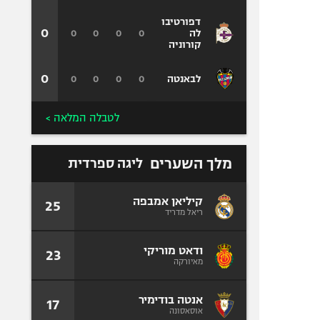
דפורטיבו
0
0
0
0
0
לה
קורוניה
0
0
0
0
0
לבאנטה
לטבלה המלאה >
מלך השערים
ליגה ספרדית
קיליאן אמבפה
25
ריאל מדריד
ודאט מוריקי
23
מאיורקה
אנטה בודימיר
17
אוסאסונה