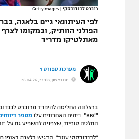
רוברט לבנדובסקי
|
GettyImages
לפי העיתונאי גיים בלאגה, בב
הפולני הוותיק, ובמקומו לצרף 
מאתלטיקו מדריד
מערכת ספורט 1
יום ראשון, 23:08, 26.04.26
ברצלונה החליטה להיפרד מרוברט לבנדובסק
"BBC". בימים האחרונים עלו
מספר דיווחים
החלטה סופית, שצפויה להשפיע גם על תוכ
"לבנדובסקי עוזב", הדגיש בלאגה באופן חד