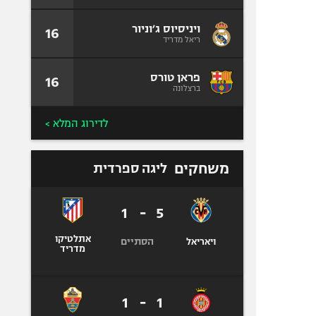
ויניסיוס ג׳וניור
16
ריאל מדריד
פראן טורס
16
ברצלונה
לדירוג המלא >
משחקים
ליגה ספרדית
1
-
5
אתלטיקו
הסתיים
ויאריאל
מדריד
1
-
1