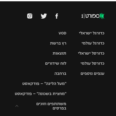
כדורגל ישראלי
VOD
כדורגל עולמי
רץ ברשת
ליגת העל
כדורסל ישראלי
תוצאות
ליגת
ליגה לאומית
האלופות
כדורסל עולמי
לוח שידורים
ליגת ווינר
סל
גביע הטוטו
ענפים נוספים
ברחבה
ליגה
NBA
אירופית
"מעל הליגה" – פודקאסט
ליגה לאומית
ליגיונרים
טניס
יורוליג
ליגה אנגלית
"מחצית בשכונה" – פודקאסט
כדורסל נשים
גביע המדינה
כדוריד
יורוקאפ
ליגה גרמנית
משתתפים וזוכים
בפרסים
מכבי תל
נבחרת
כדורעף
אביב
ישראל
ליגה