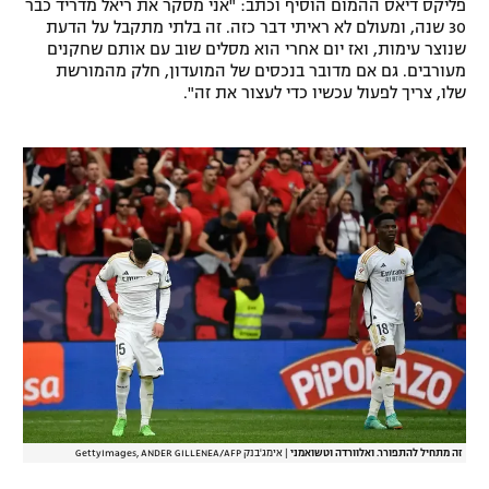
פליקס דיאס ההמום הוסיף וכתב: "אני מסקר את ריאל מדריד כבר
רשיון להקרנה פומבית לבית עסק
30 שנה, ומעולם לא ראיתי דבר כזה. זה בלתי מתקבל על הדעת
שנוצר עימות, ואז יום אחרי הוא מסלים שוב עם אותם שחקנים
מעורבים. גם אם מדובר בנכסים של המועדון, חלק מהמורשת
הצטרפות לחבילת הערוצים
שלו, צריך לפעול עכשיו כדי לעצור את זה".
לוח דרושים – ג'ובנט
תגיות
המגזין
זה מתחיל להתפורר. ואלוורדה וטשואמני
|
אימג'בנק GettyImages, ANDER GILLENEA/AFP