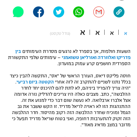
"מחצית בשכונה" – פודקאסט
אופניים
ספורט מוטורי
משתתפים וזוכים בפרסים
א
א
א
א
(גודל טקסט)
כדורמים
תקנון משתתפים וזוכים בפרסים
טניס
השעות חולפות, אך בספרד לא נרגעים מסדרת העימותים
בין
פוטבול אמריקאי NFL
פדריקו ואלוורדה ואורליאן טשואמני
– עימותים שלפי התקשורת
תקנון עבור פעילות אלקטרה
הספרדית חושפים קרע עמוק במועדון.
גיימינג E-Sports
בייסבול MLB
חוסה פליקס דיאס, העורך הראשי של "אס", התקשה להבין כיצד
תקנון עבור פעילות ספורט 1 – "מרלן"
בכלל נתנו לשניים להתקרב זה לזה אחרי
הקטטה ביום רביעי
.
ספורט אתגרי ואקסטרים
"היה צריך להפריד ביניהם, לא לתת להם להיכנס יחד לחדר
תנאי שימוש
ההלבשה", כתב. מצבים כאלה היו צריכים להדליק נורה אדומה
אצל אלברו ארבלואה. לא נעשה שום דבר כדי למנוע את זה.
אומנויות לחימה
ההתנהגות הזו לא ראויה לריאל מדריד. זו הקש ששבר את גב
מדיניות פרטיות
הגמל ומוכיח שחדר ההלבשה הזה רקוב מהיסוד. חדר ההלבשה
גיימינג E-Sports
הזה זקוק להתערבות דחופה, ואני בטוח שריאל מדריד תפעל כי
מדובר במצב מדאיג מאוד".
תקנון פעילות ספורט 1