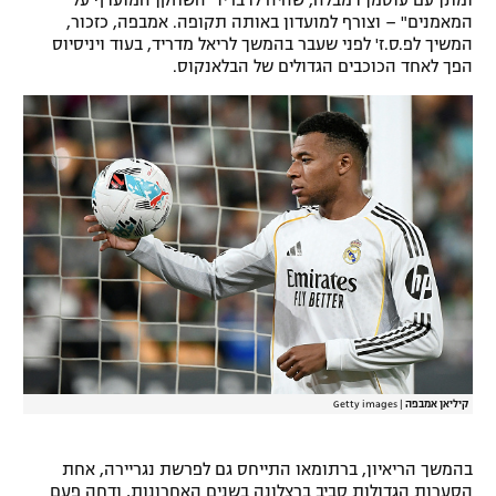
המאמנים" – וצורף למועדון באותה תקופה. אמבפה, כזכור,
המשיך לפ.ס.ז' לפני שעבר בהמשך לריאל מדריד, בעוד ויניסיוס
הפך לאחד הכוכבים הגדולים של הבלאנקוס.
קיליאן אמבפה
|
Getty images
בהמשך הריאיון, ברתומאו התייחס גם לפרשת נגריירה, אחת
הסערות הגדולות סביב ברצלונה בשנים האחרונות, ודחה פעם