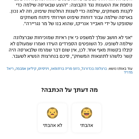
נוספת את הטענות נגד הקבוצה: "הוצע שבארסה שילמה כדי
לקנות משחקים, שילמה כדי לשנות החלטות שיפוט, וזה לא נכון.
בארסה שילמה עבור דוחות שיפוט ושירותי ניתוח משחקים
שסופקו על ידי חאבייר אנריקז, שהוא בנו של מר נגריירה".
"אני לא חושב שנלך למשפט כי אין ראיות שמוכיחות שברצלונה
שילמה לשופט. כל השופטים הספרדים העידו ואמרו שמעולם לא
קיבלו בקשות מאף אחד. לכן, אין שום דבר שמרמז שלבארסה היה
קשר כלשהו לתוצאות המשחק", סיכם בנחרצות הנשיא לשעבר.
עוד באותו נושא:
ברצלונה בכדורגל
,
ג'וזפ מריה ברתומאו
,
ויניסיוס
,
קיליאן אמבפה
,
ריאל
מדריד
מה דעתך על הכתבה?
אהבתי
לא אהבתי