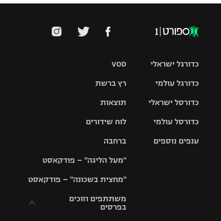
כדורגל ישראלי
VOD
כדורגל עולמי
רץ ברשת
ליגת העל
כדורסל ישראלי
תוצאות
ליגת
ליגה לאומית
האלופות
כדורסל עולמי
לוח שידורים
ליגת ווינר
סל
גביע הטוטו
ענפים נוספים
ברחבה
ליגה
NBA
אירופית
"מעל הליגה" – פודקאסט
ליגה לאומית
ליגיונרים
טניס
יורוליג
ליגה אנגלית
"מחצית בשכונה" – פודקאסט
כדורסל נשים
גביע המדינה
כדוריד
יורוקאפ
ליגה גרמנית
משתתפים וזוכים
בפרסים
מכבי תל
נבחרת
כדורעף
אביב
ישראל