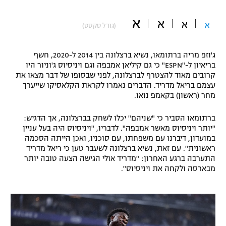
"מחצית בשכונה" – פודקאסט
א
אופניים
א
א
א
(גודל טקסט)
ספורט מוטורי
משתתפים וזוכים בפרסים
ג'וזפ מריה ברתומאו, נשיא ברצלונה בין 2014 ל-2020, חשף
בריאיון ל-"ESPN" כי גם קיליאן אמבפה וגם ויניסיוס ג'וניור היו
כדורמים
קרובים מאוד להצטרף לברצלונה, לפני שבסופו של דבר מצאו את
תקנון משתתפים וזוכים בפרסים
טניס
עצמם בריאל מדריד. הדברים נאמרו לקראת הקלאסיקו שייערך
פוטבול אמריקאי NFL
מחר (ראשון) בקאמפ נואו.
תקנון עבור פעילות אלקטרה
גיימינג E-Sports
בייסבול MLB
ברתומאו הסביר כי "שניהם" יכלו לשחק בברצלונה, אך הדגיש:
תקנון עבור פעילות ספורט 1 – "מרלן"
"יותר ויניסיוס מאשר אמבפה". לדבריו, "ויניסיוס היה בעל עניין
במועדון, דיברנו עם משפחתו, עם סוכניו, ואכן הייתה הסכמה
ספורט אתגרי ואקסטרים
ראשונית". עם זאת, נשיא ברצלונה לשעבר טען כי ריאל מדריד
תנאי שימוש
התערבה ברגע האחרון: "מדריד אולי הגישה הצעה טובה יותר
אומנויות לחימה
מבארסה ולקחה את ויניסיוס".
מדיניות פרטיות
גיימינג E-Sports
תקנון פעילות ספורט 1