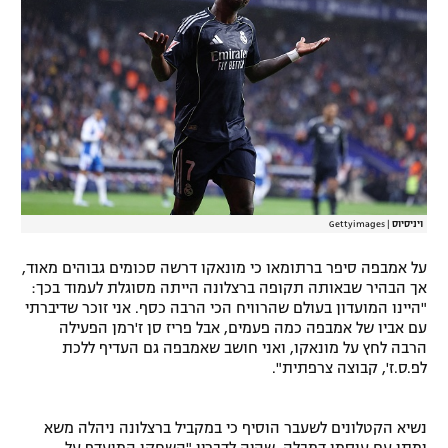
רשיון להקרנה פומבית לבית עסק
הצטרפות לחבילת הערוצים
לוח דרושים – ג'ובנט
תגיות
המגזין
ויניסיוס
|
Gettyimages
על אמבפה סיפר ברתומאו כי מונאקו דרשה סכומים גבוהים מאוד,
אך הבהיר שבאותה תקופה ברצלונה הייתה מסוגלת לעמוד בכך:
"היינו המועדון בעולם שהרוויח הכי הרבה כסף. אני זוכר שדיברתי
עם אביו של אמבפה כמה פעמים, אבל פריז סן ז'רמן הפעילה
הרבה לחץ על מונאקו, ואני חושב שאמבפה גם העדיף ללכת
לפ.ס.ז', קבוצה צרפתית".
נשיא הקטלונים לשעבר הוסיף כי במקביל ברצלונה ניהלה משא
ומתן עם עוסמן דמבלה, שהיה לדבריו "השחקן המועדף על