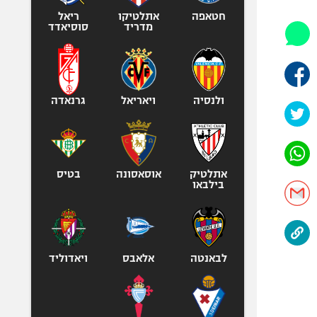
אופניים
חטאפה
אתלטיקו
ריאל
מדריד
סוסיאדד
ספורט מוטורי
כדורמים
פוטבול אמריקאי NFL
בייסבול MLB
ולנסיה
ויאריאל
גרנאדה
ספורט אתגרי
ואקסטרים
אומנויות לחימה
אתלטיק
אוסאסונה
בטיס
גיימינג E-Sports
בילבאו
לבאנטה
אלאבס
ויאדוליד