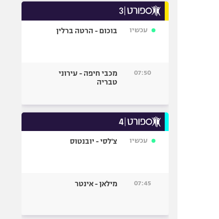
עכשיו
בוכום - הרטה ברלין
07:50
מכבי חיפה - עירוני
טבריה
עכשיו
צ'לסי - יובנטוס
07:45
מילאן - אינטר