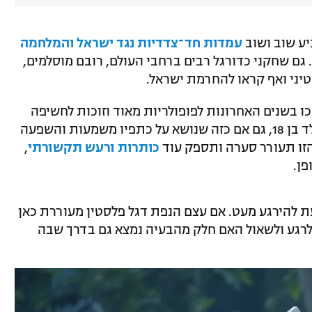
ע שוב ושוב
עמדות חד־צדדיות נגד ישראל והמלחמה
 גם שחקני כדורגל רבים ברחבי העולם, רובם מוסלמים,
יני ואף קראו להחרמת ישראל.
ו בשנים האחרונות לפופולריות מאוד וזוכות לחשיפה
ותמיכה רחבה. ימאל הוא בסופו של דבר ילד בן 18, גם אם כזה שנושא על כתפיו משמעות והשפעה
הזו תעורר סערה ותספק עוד
כותרות ורעש תקשורתי
,
פן.
דעת להירגע מעט. אם עצם הנפת דגל פלסטין מעוררת כאן
לרגע ולשאול האם חלק מהבעיה נמצא גם בדרך שבה