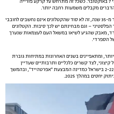
בעבר הזדהות עם הפלסטינים לאחר אירועי 7 באוקטובר. כשכל זה מתרחש על קרקע פורייה
הדברים מקבלים משמעות רחבה יותר.
כמי שאוהד ועוקב אחרי ברצלונה כבר יותר מ-35 שנה, זה לא סוד שהקטלונים אינם נחשבים לחובבי
הפלסטיני – וגם מבחינתם יש לכך סיבות. הקטלונים
רד, מאבק שהגיע לשיאו במשאל העם לעצמאות שנערך
יותר, ומתאפיינים בשנים האחרונות במתיחות גוברת
קיצוני, לצד קשרים כלכליים ותרבותיים שעדיין
מתקיימים. הפרלמנט הקטלוני אף הכיר ב־2-22 בישראל כמדינה המבצעת "אפרטהייד", ובהמשך
ק יחסים במהלך 2025.