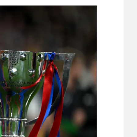
הפועל 
תקנון משתתפים וזוכים בפרסים
הפועל 
תקנון עבור פעילות אלקטרה
הפועל 
תקנון עבור פעילות ספורט 1 – "מרלן"
מכבי נ
טניס
בני יהו
גיימינג E-Sports
תנאי שימוש
מדיניות פרטיות
תקנון פעילות ספורט 1
רשיון להקרנה פומבית לבית עסק
הצטרפות לחבילת הערוצים
לוח דרושים – ג'ובנט
תגיות
המגזין