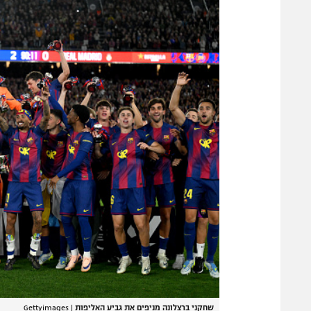
שחקני ברצלונה מניפים את גביע האליפות
|
Gettyimages