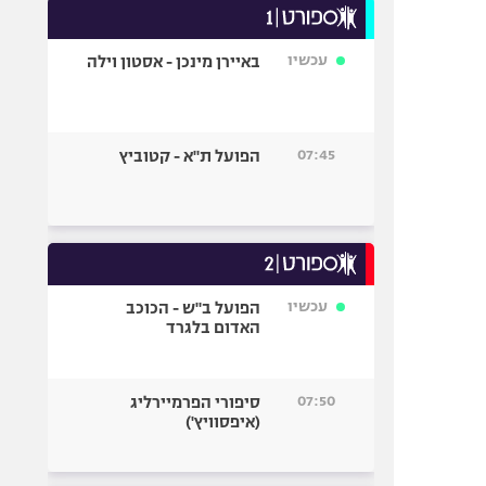
עכשיו
באיירן מינכן - אסטון וילה
07:45
הפועל ת"א - קטוביץ
עכשיו
הפועל ב"ש - הכוכב
האדום בלגרד
07:50
סיפורי הפרמיירליג
(איפסוויץ')