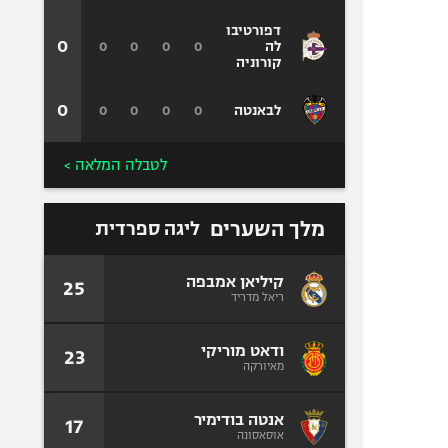
דפורטיבו
0
0
0
0
0
לה
קורוניה
0
0
0
0
0
לבאנטה
לטבלה המלאה >
מלך השערים
ליגה ספרדית
קיליאן אמבפה
25
ריאל מדריד
ודאט מוריקי
23
מאיורקה
אנטה בודימיר
17
אוסאסונה