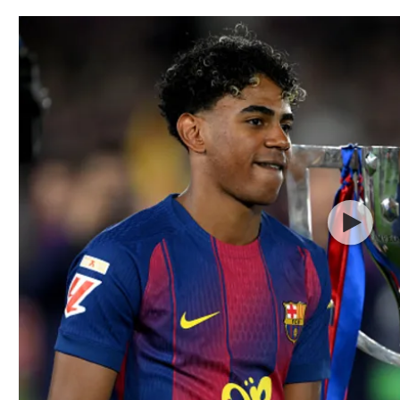
תל אביב
ליגה סינית
חיפה
ליגה ברזילאית
באר שבע
ליגות נוספות
תניה
דה