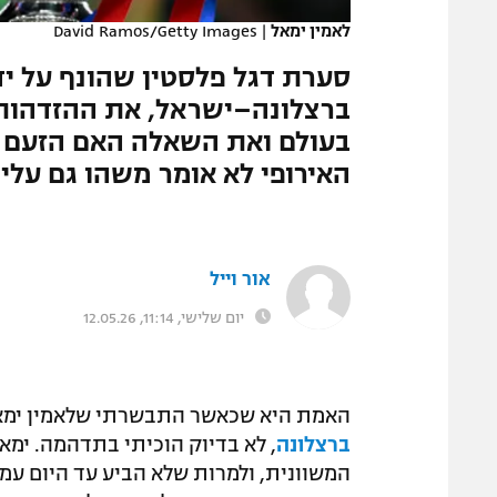
לאמין ימאל
|
David Ramos/Getty Images
ברצלונה–ישראל, את ההזדהות 
בעולם ואת השאלה האם הזעם ה
האירופי לא אומר משהו גם עלינ
אור וייל
יום שלישי, 11:14, 12.05.26
האמת היא שכאשר התבשרתי שלאמין ימ
ברצלונה
, לא בדיוק הוכיתי בתדהמה. ימאל
המשוונית, ולמרות שלא הביע עד היום עמדה