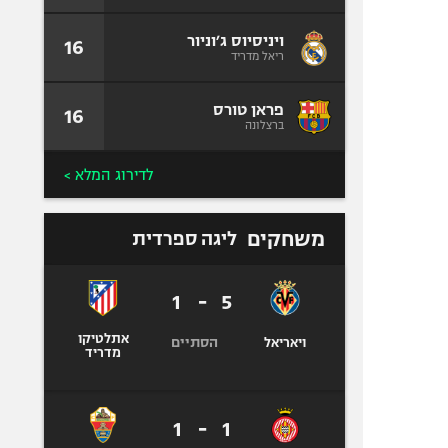
ויניסיוס ג׳וניור
16
ריאל מדריד
פראן טורס
16
ברצלונה
לדירוג המלא >
משחקים
ליגה ספרדית
1
-
5
אתלטיקו
הסתיים
ויאריאל
מדריד
1
-
1