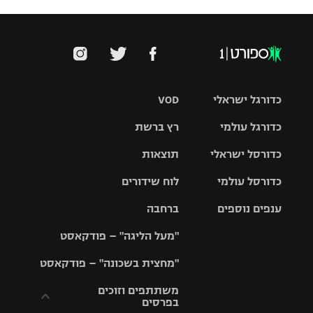
כדורגל ישראלי
VOD
כדורגל עולמי
רץ ברשת
ליגת העל
כדורסל ישראלי
תוצאות
ליגת
ליגה לאומית
האלופות
כדורסל עולמי
לוח שידורים
ליגת ווינר
סל
גביע הטוטו
ענפים נוספים
ברחבה
ליגה
NBA
אירופית
"מעל הליגה" – פודקאסט
ליגה לאומית
ליגיונרים
טניס
יורוליג
ליגה אנגלית
"מחצית בשכונה" – פודקאסט
כדורסל נשים
גביע המדינה
כדוריד
יורוקאפ
ליגה גרמנית
משתתפים וזוכים
בפרסים
מכבי תל
נבחרת