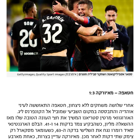
ססאר אספיליקואטה ושחקני סביליה חוגגים
|
אימג'בנק GettyImages, Quality Sport Images
חטאפה – מאיורקה 1:3
אחרי שלושה משחקים ללא ניצחון, חטאפה התאוששה לעיני
אוהדיה והתבססה במקום השביעי שמוביל אל הקונפרנס ליג.
האורוגוואי מרטין סטריאנו המשיך את חצי העונה הטובה שלו מאז
ההשאלה מליון, כשהבקיע צמד בדקות 14 ו-41. הבלם הארגנטינאי
סאיד רומרו נגח את השלישי בדקה ה-63, כשעומאר מסקארל רק
צימק שתי דקות לאחר מכן. מאיורקה עדיין בצרות, כאחת מארבע