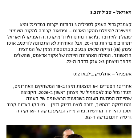
ויאריאל – סביליה 3:2
קאמבק גדול העניק לסביליה 3 נקודות יקרות במדריגל והיא
ממשיכה להימלט מהקו האדום – ופתאום קרובה למקום השמיני
שמוליך לאירופה. ג'רארד מורנו וז'ורז' מיקוטדזה העניקו לוויאריאל
יתרון 0:2 בדקות 13 ו-20, אבל האורחת לא התכוונה להיכנע. אוסו
צימק (36) וקיקה סלאס קבע 2:2 בתוספת הזמן של המחצית
הראשונה. המילה האחרונה הייתה של אקור אדאמס, שהשלים
מהפך וניצחון 2:3 ענק בדקה ה-72.
אספניול – אתלטיק בילבאו 0:2
אחרי 12 הפסדים ו-6 תוצאות תיקו ב-18 המשחקים האחרונים,
תגידו מזל טוב לאספניול על ניצחון ראשון ב-2026. הקבוצה
שהייתה הפתעת העונה בשבועות הראשונים של העונה
והתרסקה בהמשך, חזרה לנצח בדיוק בזמן – כשהקו האדום קרוב
וסכנת הירידה מוחשית. פרה מייה הבקיע בדקה ה-69 וקיקה
גרסיה חתם בדקה ה-92.