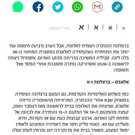
"מחצית בשכונה" – פודקאסט
אופניים
א
א
ספורט מוטורי
א
א
משתתפים וזוכים בפרסים
(גודל טקסט)
כדורמים
ברצלונה הוכתרה רשמית לאלופה, אבל הערב (רביעי) חיממה עוד
תקנון משתתפים וזוכים בפרסים
טניס
יותר את התחתית כשהפסידה לאלאבס במסגרת המחזור ה-36
פוטבול אמריקאי NFL
בלה ליגה. סביליה המשיכה בבריחה מהקו האדום, אספניול ניצחה
תקנון עבור פעילות אלקטרה
לראשונה ב-2026 ומאיורקה נותרה מסובכת אחרי הפסד אצל
גיימינג E-Sports
חטאפה.
בייסבול MLB
תקנון עבור פעילות ספורט 1 – "מרלן"
אלאבס – ברצלונה 0:1
ספורט אתגרי ואקסטרים
תנאי שימוש
כמו בשלוש האליפויות הקודמות, גם הפעם ברצלונה הפסידה
אומנויות לחימה
במשחק שבא אחרי ההכתרה. המרוויחה מהאופוריה הייתה
אלאבס, שניצחה את האלופה בבית לראשונה מאז דצמבר 2001,
מדיניות פרטיות
קפצה מהמקום ה-19 אל המקום ה-15 והחזירה את לבנטה אל
גיימינג E-Sports
מתחת לקו האדום. ארבע קבוצות כעת עם 39 נקודות, והיא
מעליהן עם 40. האנזי פליק חסר את ראפיניה המוצהב ולאמין
תקנון פעילות ספורט 1
ימאל הפצוע, השאיר בבית את פרנקי דה יונג ופרמין לופס ועלה