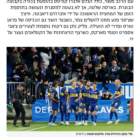
עם הרכב משני, כולל הבלם אלברו קורטס בהופעת בכורה בקבוצה
הבוגרת. בארסה שלטה, אך לא בעטה למסגרת ונענשה בתוספת
רשיון להקרנה פומבית לבית עסק
הזמן של המחצית הראשונה על ידי איברהים דיאבטה. וויצ'ך
שצ'סני מנע ממנו להשלים צמד, כשבצד השני גם הכניסה של פראן
הצטרפות לחבילת הערוצים
טורס ופדרי לא הועילה. פליק נתן גם דקות נוספות לצעירים צ'אבי
אספרט וטומי מארקס, כשרצף הניצחונות של הקטלאנים נעצר על
לוח דרושים – ג'ובנט
11.
תגיות
המגזין
מדי בוקה ג'וניורס עזרו. אלאבס חוגגת
|
רויטרס