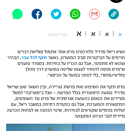
"מחצית בשכונה" – פודקאסט
אופניים
ספורט מוטורי
משתתפים וזוכים בפרסים
א
א
א
א
(גודל טקסט)
כדורמים
תקנון משתתפים וזוכים בפרסים
טניס
נשיא ריאל מדריד פלורנטינו פרס אמר אתמול (שלישי) דברים
פוטבול אמריקאי NFL
חריפים על הביקורות סביב המועדון, כאשר
תקף לכל עבר
, הבהיר
תקנון עבור פעילות אלקטרה
שהוא לא מתפטר, אבל גם הכריז על בחירות. בספרד טוענים
גיימינג E-Sports
בייסבול MLB
ש"פרס מנסה להחזיר לעצמו שליטה במועדון דרך מהלך
תקנון עבור פעילות ספורט 1 – "מרלן"
פוליטי/מוסדי, בלי לוותר בפועל על הכיסא".
ספורט אתגרי ואקסטרים
תנאי שימוש
פרס תקף את השיפוט ואת פרשת נגריירה, ובין השאר טען שריאל
מדריד נפגעה היסטורית בגלל הפרשה – אבל ב"מארקה" למשל
אומנויות לחימה
מציירים את הנאום כהופעה אגרסיבית של פרס נגד השופטים,
התקשורת והמערכת, אבל גם כנקודת רתיחה במשבר ריאל, עם
מדיניות פרטיות
גיימינג E-Sports
קולות פנימיים שקוראים לבחירות, שינוי הנהגה או לפחות הכרעה
מיידית לגבי הכיוון המקצועי.
תקנון פעילות ספורט 1