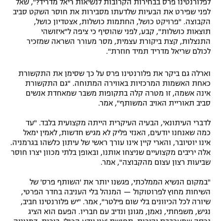
לפלורנטינו פרס בבחירות הקרובות לנשיאות ריאל מדריד?", שאל
לפני שפירט את הבעיות שלדעתו מסבירות את חוסר השקט סביב
הקבוצה. "פרויקט כושל, החתמות כושלות, אצטדיון כושל,
תוצאות כושלות", קבע, לפני שהוסיף כי ציפה ל"איזושהי
התנצלות, קצת ביקורת עצמית, מסר מעורר השראה שמזכיר
לכולם שריאל מדריד תמיד חוזרת".
וארלה גם ביקר את פלורנטינו פרס על כך שסימן את התקשורת
כאחת האשמות המרכזיות באווירה המתוחה. "גם התקשורת
אינה אשמה, זו מטרה קלה בתקופות משבר שמאחדת אנשים
סביב תאוריית האויב המשותף", אמר.
לדברי העיתונאי, הבעיה העיקרית הייתה מקצועית בלבד. "עד
כמה שאנחנו יודעים, האנזי פליק לא מגיש חדשות, לאמין ימאל
אינו יוטיובר, והארי קיין אינו עורך ראשי של עיתון כלשהו בגרמניה.
אלה יריבים מקצועיים שניצחו אותנו, ובאופן בלתי מכוון יצרו חוסר
שביעות רצון עצום מהקבוצה", אמר.
"במקום הנשיא הממלכתי, פגשנו יותר את 'השותף פרס' של
השיחות מחוץ לפרוטוקול — המנהל בלי העניבה בחדר הפרטי,
שיורה לכל הכיוונים בלי שום פילטר", אמר. "יש פלורנטינו חביב,
נגיש, משפחתי, נאמן, מגונן ונדיב עם חבריו. הפעם הוא הציג