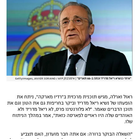
רשיון להקרנה פומבית לבית עסק
הצטרפות לחבילת הערוצים
לוח דרושים – ג'ובנט
תגיות
המגזין
"איתי כנשיא ריאל מדריד זכתה ב-66 תארים"
|
אימג'בנק GettyImages, JAVIER SORIANO / AFP
ראול וארלה, מגיש תוכנית מרכזית ב"רדיו מארקה", ניתח את
הופעתו של נשיא ריאל מדריד וביקר בחריפות גם את הטון וגם את
תוכן הדברים שאמר. "לא פלורנטינו פרס, לא ריאל מדריד ולא
האוהדים שלה היו ראויים לפארסה כזאת", אמר במהלך הניתוח
שלו.
"השאלה הבוקר ברורה: אם אתה חבר מועדון, האם תצביע