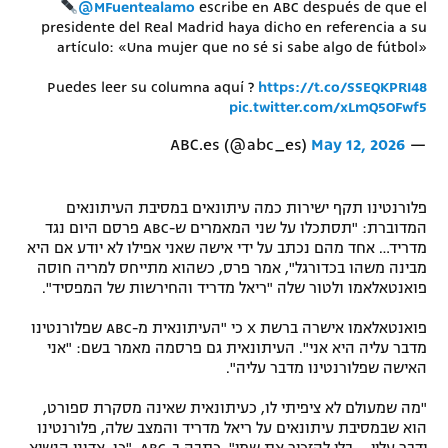
@MFuentealamo
escribe en ABC después de que el
presidente del Real Madrid haya dicho en referencia a su
artículo: «Una mujer que no sé si sabe algo de fútbol»
Puedes leer su columna aquí ?
https://t.co/SSEQKPRI48
pic.twitter.com/xLmQ5OFwf5
May 12, 2026
— ABC.es (@abc_es)
פלורנטינו תקף ישירות כמה עיתונאים במסיבת העיתונאים
המדוברת: "תסתכלו על שני המאמרים ש-ABC פרסם היום נגד
מדריד… אחד מהם נכתב על ידי אישה שאני אפילו לא יודע אם היא
מבינה משהו בכדורגל", אמר פרס, כשהוא מתייחס למריה חוסה
פואנטאלאמו ולטור שלה "ריאל מדריד והחירשות של המפסיד".
פואנטאלאמו אישרה ברשת X כי "העיתונאית מ-ABC שפלורנטינו
מדבר עליה היא אני". העיתונאית גם פרסמה מאמר בשם: "אני
האישה שפלורנטינו מדבר עליה".
"מה שמעולם לא ציפיתי לו, כעיתונאית שאינה מסקרת ספורט,
הוא שבמסיבת עיתונאים על ריאל מדריד והמצב שלה, פלורנטינו
ידבר עליי – בלי להזכיר את שמי", כתבה ב-ABC. "כן, אדוני הנשיא,