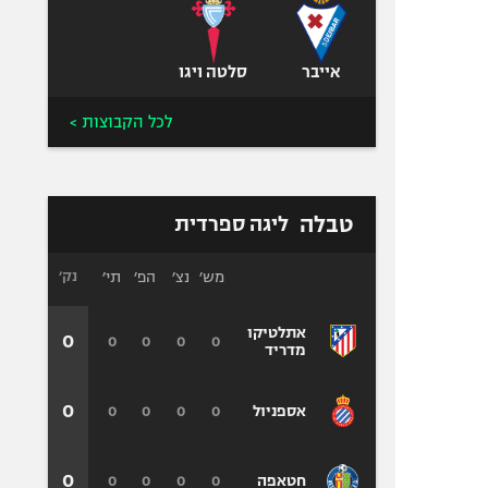
אייבר
סלטה ויגו
לכל הקבוצות >
טבלה
ליגה ספרדית
מש׳
נצ׳
הפ׳
תי׳
נק׳
אתלטיקו
0
0
0
0
0
מדריד
0
0
0
0
0
אספניול
0
0
0
0
0
חטאפה