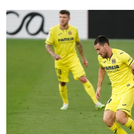
ל אביב
ליגה טורקית
תל אביב
ליגה סינית
חיפה
ליגה ברזילאית
באר שבע
ליגות נוספות
תניה
דה