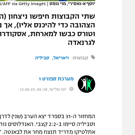
יוסף א-נאסירי, מוי גומס
|
/AFP via Getty Images
המגזין
הצהובה כדי להיכנס אליו), אך
לגרנאדה
קבוצות:
ויאריאל
סביליה
מערכת ספורט 1
יום שלישי, 06:38, 23.06.20
המחזור ה-31 בספרד יצא הערב (ש
וסביליה סיימו ב-2:2 קצבי.
אתלטיקו מדריד תנצח מחר את לבאנטה. "ה