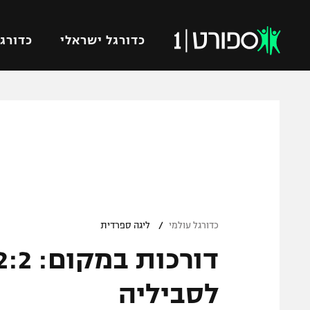
כדורגל ישראלי
כדורגל
VOD
כדורג
רץ ברשת
ליגת ה
ליגה ל
תוצאות
גביע הט
לוח שידורים
ליגיונר
ברחבה
/
גביע ה
כדורגל עולמי
ליגה ספרדית
נבחרת 
"מעל הליגה" – פודקאסט
מכבי ח
"מחצית בשכונה" – פודקאסט
לסביליה
בית"ר י