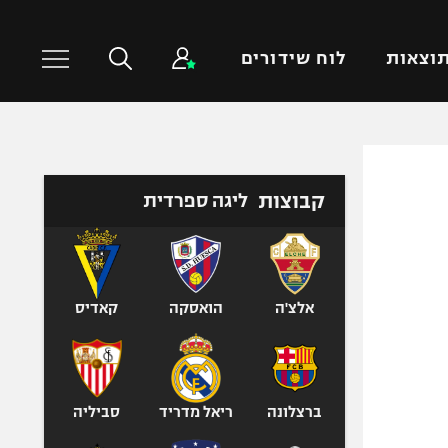
וצאות
לוח שידורים
כדורסל עולמי
ענפים נוספים
קבוצות
ליגה ספרדית
NBA
טניס
יורוליג
כדוריד
יורוקאפ
כדורעף
שחייה
אלצ'ה
הואסקה
קאדיס
ג'ודו
אגרוף
ספורט אולימפי
ברצלונה
ריאל מדריד
סביליה
UFC