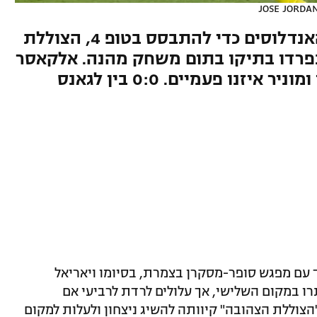
JOSE JORDAN
שתי הקבוצות חיפשו ניצחון (האנדלוסים כדי להתבסס בטופ 4, הצוללת
 נפרדו בתיקו בתום משחק מהנה. אלקאסר
וטורס כבשו למארחת, אסקודרו ומוניר איזנו פעמיים. 0:0 בין לגאנס
ני) לדרך עם מפגש סופר-מסקרן בצמרת, בסיומו ויאריאל
 האנדלוסים נותרו במקום השלישי, אך עלולים לרדת לרביעי אם
צוללת הצהובה" קיוותה להשיג ניצחון ולעלות למקום