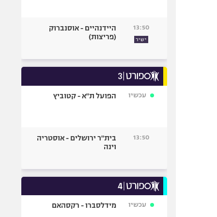
13:50
היידנהיים - אוסנברוק
(פריצות)
ישיר
עכשיו
הפועל ת"א - קטוביץ
13:50
בית"ר ירושלים - אוסטריה
וינה
עכשיו
מידלסברו - רקסהאם