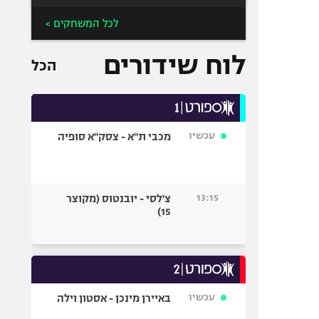
לכל המשחקים >
לוח שידורים
הכל
עכשיו
מכבי ת"א - צסק"א סופיה
13:15
צ'לסי - יובנטוס (מקוצר
15)
עכשיו
באיירן מינכן - אסטון וילה