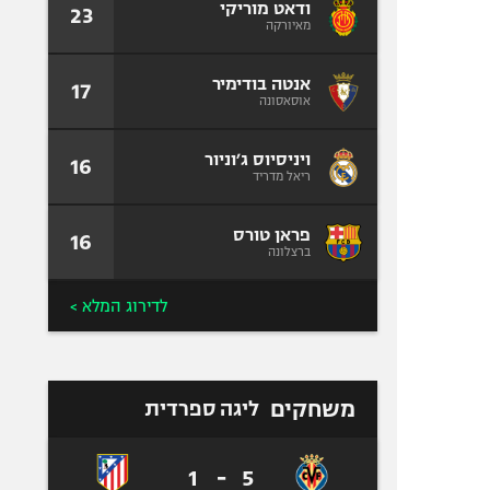
ודאט מוריקי
23
מאיורקה
אנטה בודימיר
17
אוסאסונה
ויניסיוס ג׳וניור
16
ריאל מדריד
פראן טורס
16
ברצלונה
לדירוג המלא >
משחקים
ליגה ספרדית
1
-
5