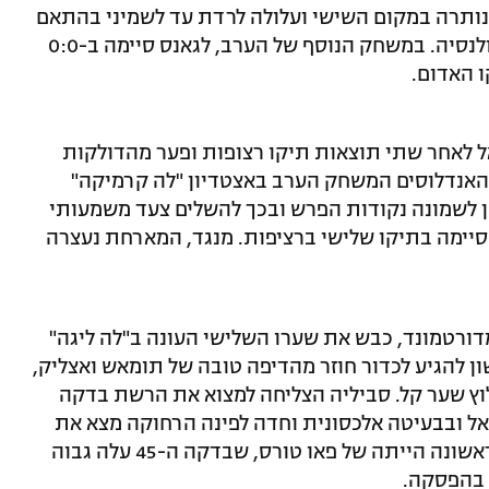
נותרה במקום השישי ועלולה לרדת עד לשמיני בהתאם
לתוצאות משחקיהם של ריאל סוסיאדד ו-ולנסיה. במשחק הנוסף של הערב, לגאנס סיימה ב-0:0
ו האדום.
ל לאחר שתי תוצאות תיקו רצופות ופער מהדולקות
 האנדלוסים המשחק הערב באצטדיון "לה קרמיקה"
הן לשמונה נקודות הפרש ובכך להשלים צעד משמעותי
טחת מקום בטופ 4, אך היא סיימה בתיקו שלישי ברציפות. מנגד, המארחת נעצרה
דורטמונד, כבש את שערו השלישי העונה ב"לה ליגה"
הראשון להגיע לכדור חוזר מהדיפה טובה של תומאש ואצליק,
וץ שער קל. סביליה הצליחה למצוא את הרשת בדקה
 שמאל ובבעיטה אלכסונית וחדה לפינה הרחוקה מצא את
הרשת, אולם המילה האחרונה במחצית הראשונה הייתה של פאו טורס, שבדקה ה-45 עלה גבוה