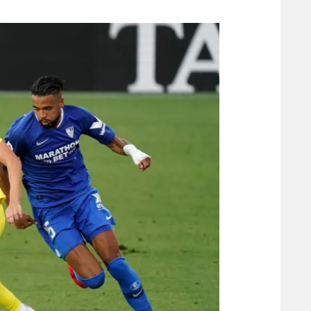
משתתפים וזוכים בפרסים
מכבי ת
הפועל 
תקנון משתתפים וזוכים בפרסים
הפועל 
תקנון עבור פעילות אלקטרה
הפועל 
תקנון עבור פעילות ספורט 1 – "מרלן"
מכבי נ
טניס
בני יהו
גיימינג E-Sports
תנאי שימוש
מדיניות פרטיות
תקנון פעילות ספורט 1
רשיון להקרנה פומבית לבית עסק
הצטרפות לחבילת הערוצים
לוח דרושים – ג'ובנט
תגיות