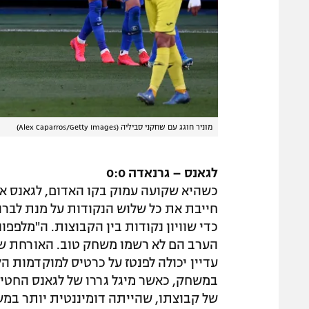
מוניר חוגג עם שחקני סביליה (Alex Caparros/Getty Images)
לגאנס – גרנאדה 0:0
כשהיא שקועה עמוק בקו האדום, לגאנס א
חייבת את כל שלוש הנקודות על מנת לבר
כדי שוויון נקודות בין הקבוצות. ה"מלפפו
הערב הם לא רשמו משחק טוב. האורחת של
במשחק, כאשר מיגל גררו של לגאנס החטיא
של קבוצתו, שהייתה דומיננטית יותר במ