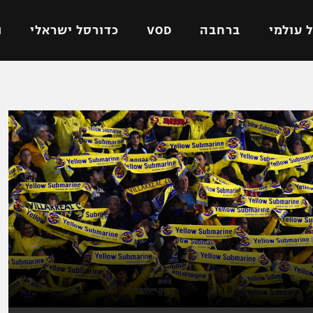
 עולמי
ברחבה
VOD
כדורסל ישראלי
ת
ל ישראלי
כדורגל עולמי
כדורסל ישראלי
על
ליגת האלופות
ליגת ווינר סל
אומית
ליגה אירופית
ליגה לאומית
וטו
ליגה אנגלית
כדורסל נשים
ים
ליגה גרמנית
מכבי תל אביב
מדינה
ליגה ספרדית
הפועל חולון
ישראל
ליגה איטלקית
הפועל ירושלים
יפה
ליגה צרפתית
דני אבדיה
רושלים
ליגה הולנדית
ל אביב
ליגה טורקית