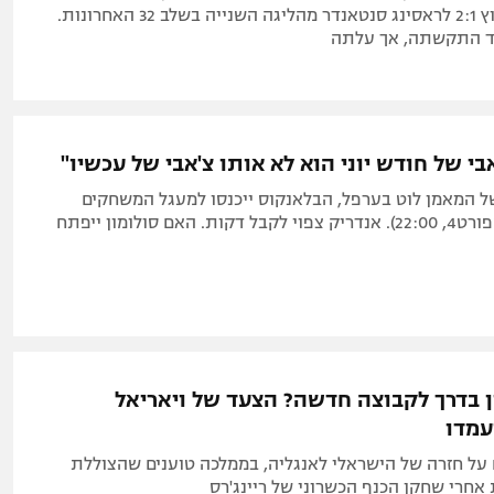
למנוע הפסד חוץ 2:1 לראסינג סנטאנדר מהליגה השנייה בשלב 32 האחרונות.
ד התקשתה, אך עלתה
אבי של חודש יוני הוא לא אותו צ'אבי של עכשיו"
ל המאמן לוט בערפל, הבלאנקוס ייכנסו למעגל המשחקים
בגביע המלך (ספורט4, 22:00). אנדריק צפוי לקבל דקות. האם סולומון ייפתח
ן בדרך לקבוצה חדשה? הצעד של ויאריאל
עמדו
 על חזרה של הישראלי לאנגליה, בממלכה טוענים שהצוללת
אחרי שחקן הכנף הכשרוני של ריינג'רס