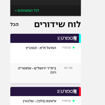
לכל המשחקים >
לוח שידורים
הכל
עכשיו
הפועל ת"א - קטוביץ
07:50
בית"ר ירושלים - אוסטריה
וינה
עכשיו
איאקס (גלוך) - שלבורן