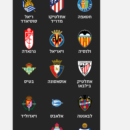
אופניים
ספורט מוטורי
חטאפה
אתלטיקו
ריאל
מדריד
סוסיאדד
כדורמים
פוטבול אמריקאי NFL
בייסבול MLB
ספורט אתגרי
ולנסיה
ויאריאל
גרנאדה
ואקסטרים
אומנויות לחימה
גיימינג E-Sports
אתלטיק
אוסאסונה
בטיס
בילבאו
לבאנטה
אלאבס
ויאדוליד