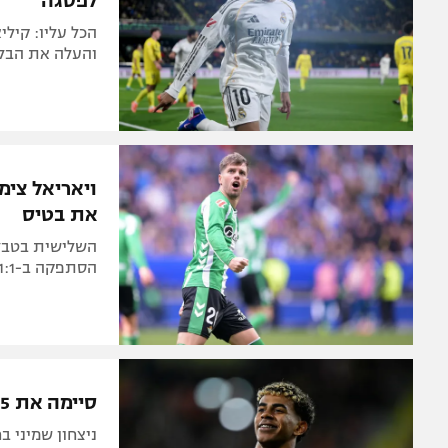
לפסגה
והעלה את הבלא
ויאריאל צימ
את בטיס
הסתפקה ב-1:1 אצל נועלת הטבלה אוביידו
סיימה את 2025 בסטייל: ברצלונה גברה 0:2 על ויאריאל
ניצחון שמיני ב