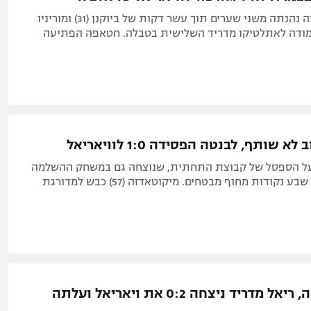
הצוללת הצהובה נהנתה משני שערים תוך עשר דקות של ביוקנן (31) ומוריניו
ה צמודה לאתלטיקו מדריד השלישית בטבלה. חטאפה הפתיעה
 שותף, לבנטה הפסידה 1:0 לוויאריאל
על הספסל של קבוצת התחתית, שנוצחה גם במשחק ההשלמה
ונותרה במרחק שבע נקודות מחוף מבטחים. מיקוטאדזה (57) כבש למדורגת
צמד לאמבפה, ריאל מדריד ניצחה 0:2 את ויאריאל ועלתה