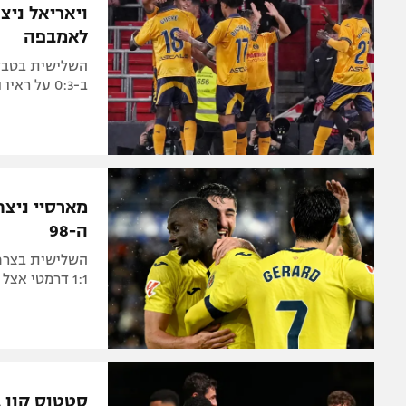
ויאריאל ניצ
לאמבפה
ב-0:3 על ראיו והעלה את מאיורקה מעל הקו האדום
מארסיי ניצח
ה-98
1:1 דרמטי אצל אלאבס. ניצחון לגלדבאך, רביעייה לטורינו
סטטוס קוו בצמרת לה ל