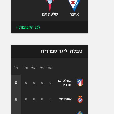
אייבר
סלטה ויגו
לכל הקבוצות >
טבלה
ליגה ספרדית
מש׳
נצ׳
הפ׳
תי׳
נק׳
אתלטיקו
0
0
0
0
0
מדריד
0
0
0
0
0
אספניול