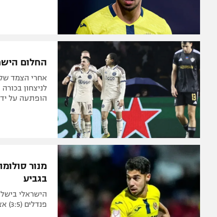
החלום הישר
אחרי הצמד של 
הופתעה על ידי 
בגביע
הישראלי בישל 
פנדלים (3:5) אצל אנטוניאנו מהליגה הרביעית. ג'ירונה הודחה