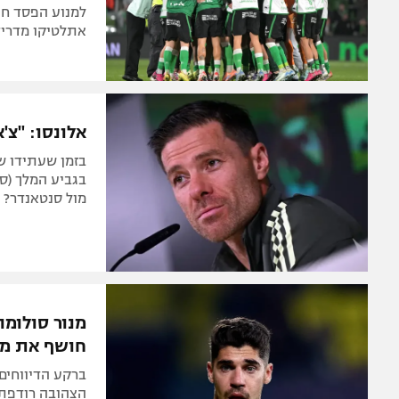
אתלטיקו מדרי
אלונסו: "צ'
בזמן שעתידו ש
מול סנטאנדר?
מנור סולומו
חושף את מ
ברקע הדיווחים
הצהובה רודפת 