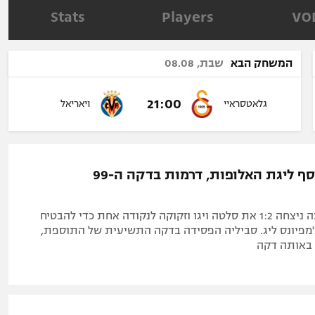
תל אביב
ליגה סינית
Stats
Players
VO
חיפה
ליגה ברזילאית
באר שבע
ליגות נוספות
המשחק הבא
שבת, 08.08
תניה
דה
21:00
גלאטסראיי
ויאריאל
ויאריאל על סף ליגת האלופות, דרמות בדקה ה-99
הצוללת הצהובה ניצחה 1:2 את סלטה ויגו וזקוקה לנקודה אחת כדי להבטיח
מפיונס ליג. סביליה הפסידה בדקה התשיעית של התוספת,