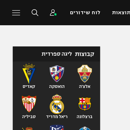
וצאות
לוח שידורים
כדורסל עולמי
ענפים נוספים
קבוצות
ליגה ספרדית
NBA
טניס
יורוליג
כדוריד
יורוקאפ
כדורעף
שחייה
אלצ'ה
הואסקה
קאדיס
ג'ודו
אגרוף
ספורט אולימפי
ברצלונה
ריאל מדריד
סביליה
UFC
היאבקות WWE