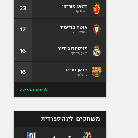
ודאט מוריקי
23
מאיורקה
אנטה בודימיר
17
אוסאסונה
ויניסיוס ג׳וניור
16
ריאל מדריד
פראן טורס
16
ברצלונה
לדירוג המלא >
משחקים
ליגה ספרדית