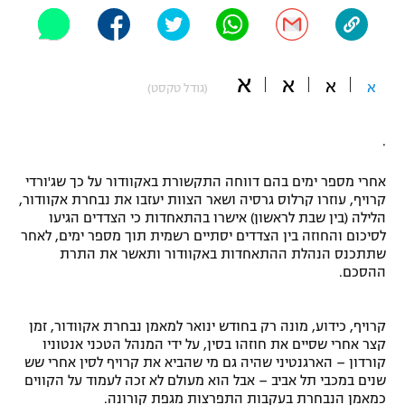
"מחצית בשכונה" – פודקאסט
אופניים
א
ספורט מוטורי
א
משתתפים וזוכים בפרסים
א
א
(גודל טקסט)
כדורמים
תקנון משתתפים וזוכים בפרסים
.
טניס
פוטבול אמריקאי NFL
תקנון עבור פעילות אלקטרה
אחרי מספר ימים בהם דווחה התקשורת באקוודור על כך שג'ורדי
קרויף, עוזרו קרלוס גרסיה ושאר הצוות יעזבו את נבחרת אקוודור,
גיימינג E-Sports
בייסבול MLB
הלילה (בין שבת לראשון) אישרו בהתאחדות כי הצדדים הגיעו
תקנון עבור פעילות ספורט 1 – "מרלן"
לסיכום והחוזה בין הצדדים יסתיים רשמית תוך מספר ימים, לאחר
ספורט אתגרי ואקסטרים
שתתכנס הנהלת ההתאחדות באקוודור ותאשר את התרת
תנאי שימוש
ההסכם.
אומנויות לחימה
קרויף, כידוע, מונה רק בחודש ינואר למאמן נבחרת אקוודור, זמן
מדיניות פרטיות
גיימינג E-Sports
קצר אחרי שסיים את חוזהו בסין, על ידי המנהל הטכני אנטוניו
קורדון – הארגנטיני שהיה גם מי שהביא את קרויף לסין אחרי שש
שנים במכבי תל אביב – אבל הוא מעולם לא זכה לעמוד על הקווים
תקנון פעילות ספורט 1
כמאמן הנבחרת בעקבות התפרצות מגפת קורונה.