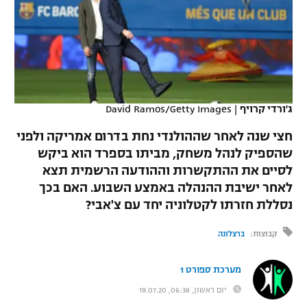
כדורסל נשים
נבחרת ישראל
יורוליג
ליגה ספרדית
טניס
VOD
מכבי תל אביב
מכבי חיפה
יורוקאפ
ליגה איטלקית
כדוריד
הפועל חולון
בית"ר ירושלים
רץ ברשת
ליגה צרפתית
כדורעף
ג'ורדי קרויף
|
David Ramos/Getty Images
הפועל ירושלים
מכבי תל אביב
ליגה הולנדית
חצי שנה לאחר שההולנדי נחת בדרום אמריקה ולפני
שחייה
תוצאות
דני אבדיה
הפועל תל אביב
שהספיק לנהל משחק, מביתו בספרד הוא ביקש
ליגה טורקית
לסיים את ההתקשרות וההודעה הרשמית תצא
ג'ודו
הפועל חיפה
לוח שידורים
לאחר ישיבת ההנהלה באמצע השבוע. האם בכך
ליגה סינית
אגרוף
נסללת חזרתו לקטלוניה יחד עם צ'אבי?
הפועל באר שבע
ליגה ברזילאית
ברחבה
קבוצות:
ברצלונה
ספורט אולימפי
מכבי נתניה
ליגות נוספות
UFC
מערכת ספורט 1
"מעל הליגה" – פודקאסט
בני יהודה
יום ראשון, 06:38, 19.07.20
היאבקות WWE