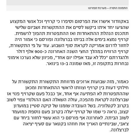
התמונה הוסרה – מערכת ספורט1
באקוודור אישרו את הפרסום וסיפרו כי קרויף וכל אנשי המקצוע
שהגיעו יחד איתו ביקשו לסיים את ההתקשרות ושביום שלישי
תתכנס הנהלת ההתאחדות ואז ההתפטרות תהפוך לרשמית.
קרויף נמצא בימים אלה בביתו בברצלונה ופורסם כי אמור היה
לחזור לדרום אמריקה לקראת סוף השבוע. עוד על פי התקשורת,
קרויף הרוויח במהלך החצי השנה האחרונה כ-900 אלף דולר
ולהגדרתם "כלל לא עבד אפילו יום אחד", מכיוון שלא נערכו אימוני
נבחרות בתקופה זו, מאז שמונה ב-13 בינואר.
כאמור, מזה שבועות ארוכים מדווחת התקשורת התקשורת על
חילוקי דעות בין קרויף וצוותו לראשי ההתאחדות ומכאן
שההתפטרות לא הפתיעה אף אחד, אך כבכל פעם שקרויף פנוי או
שברצלונה לקראת מהפכה, עולה השאלה האם ההולנדי צפוי לשוב
בקרוב לקטלוניה. בשל העובדה שזמנו של קיקה סטיין במועדון
קצוב, נראה כי שמו של קרויף יעלה בקרוב פעם נוספת כמועמד
לשוב הביתה. לאחרונה אף פורסם כי הוא עשוי לחזור ביחד עם
צ'אבי, שבינתיים האריך את חוזהו בקטאר עם סעיף יציאה
לברצלונה.