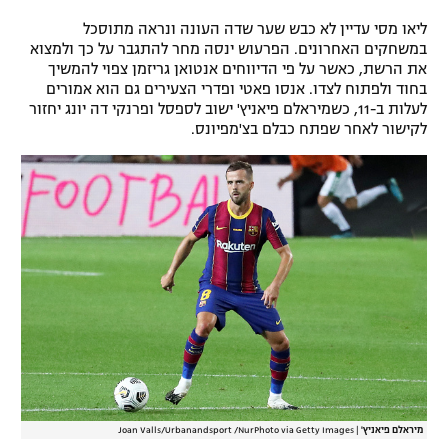
רשיון להקרנה פומבית לבית עסק
ליאו מסי עדיין לא כבש שער שדה העונה ונראה מתוסכל
במשחקים האחרונים. הפרעוש ינסה מחר להתגבר על כך ולמצוא
את הרשת, כאשר על פי הדיווחים אנטואן גריזמן צפוי להמשיך
הצטרפות לחבילת הערוצים
בחוד ולפתוח לצדו. אנסו פאטי ופדרי הצעירים גם הוא אמורים
לעלות ב-11, כשמיראלם פיאניץ' ישוב לספסל ופרנקי דה יונג יחזור
לוח דרושים – ג'ובנט
לקישור לאחר שפתח כבלם בצ'מפיונס.
תגיות
המגזין
מיראלם פיאניץ'
|
Joan Valls/Urbanandsport /NurPhoto via Getty Images