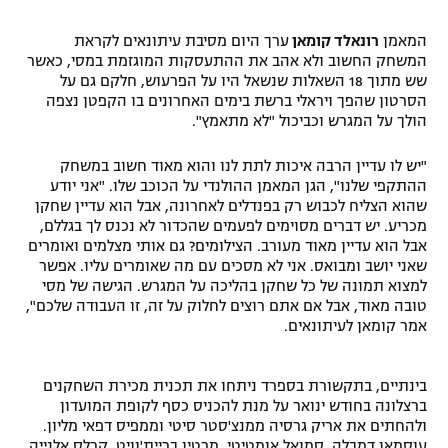
המאמן
רונאלד קומאן
ערך היום מסיבת עיתונאים לקראת
המשחק החשוב ולא אהב את ההתעסקות המוגזמת במסי, כאשר
שש מתוך 18 השאלות שנשאל היו על הפרעוש, חלקם גם על
הסרטון שהפך ויראלי ברשת בימים האחרונים בו הקפטן נצפה
הולך על המגרש וכביכול "לא מתאמץ".
"יש לו עדיין הרבה איכות לתת לנו והוא מאוד חשוב במשחק
ההתקפי שלנו", הגן המאמן ההולנדי על הכוכב שלו. "אני יודע
שהוא הצליח לכבוש רק בפנדלים לאחרונה, אבל הוא עדיין שחקן
מכריע. יש דברים מסוימים לפעמים שהכדור לא נכנס לך בגללם,
אבל הוא עדיין מאוד מעורב. הצילומים? גם אותי מצלמים ואומרים
שאני יושב ומבואס. אני לא מסכים עם מה שאומרים עליו. אפשר
למצוא תמונה של כל שחקן בהליכה על המגרש. הגישה של מסי
טובה מאוד, אבל אם אתם רוצים לחלוק על זה, זו העבודה שלכם",
אמר קומאן לעיתונאים.
בינתיים, בתקשורת בספרד ניתחו את תכנית מכירת השחקנים
ברצלונה בחודש ינואר על מנת להכניס כסף לקופת המועדון
ולהחתים את אריק גרסיה ממנצ'סטר סיטי וממפיס דפאי מליון.
עוסמאן דמבלה, סמואל אומטיטי, מרטין בריית'וויט, קרלס אלנייה