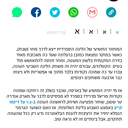
"מחצית בשכונה" – פודקאסט
אופניים
ספורט מוטורי
משתתפים וזוכים בפרסים
א
א
א
א
(גודל טקסט)
כדורמים
תקנון משתתפים וזוכים בפרסים
טניס
המחזור התשיעי של הליגה הספרדית ייצא לדרך מחר (שבת),
פוטבול אמריקאי NFL
כאשר במוקד נמצאת כמובן ברצלונה שעד כה מאכזבת מאוד
תקנון עבור פעילות אלקטרה
בזירה המקומית בלשון המעטה, ומחר תנסה להתאושש מול
גיימינג E-Sports
בטיס. הקטלונים, עבורם יהיה זה משחק הליגה השביעי העונה,
בייסבול MLB
תקנון עבור פעילות ספורט 1 – "מרלן"
צברו עד כה שמונה נקודות בלבד מתוך 18 אפשריות ולא ניצחו
כבר ארבעה משחקים רצופים.
ספורט אתגרי ואקסטרים
תנאי שימוש
אז מי יהיה המושיע של בארסה, שכבר בשלב זה רחוקה שמונה
אומנויות לחימה
נקודות מריאל מדריד? בספרד לא מפסיקים לדבר על מארק אנדרה
טר שטגן, שחזר מפציעה ושיחק לראשונה העונה
ב-1:2 על דינמו
מדיניות פרטיות
גיימינג E-Sports
קייב
באמצע השבוע בליגת האלופות. אז האם השוער הגרמני
הנפלא יחזיר את היציבות להגנת הבלאוגרנה נדע רק ככל שהעונה
תתקדם, אבל בינתיים זה לא נראה טוב.
תקנון פעילות ספורט 1