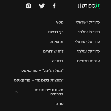
כדורגל ישראלי
VOD
כדורגל עולמי
רץ ברשת
ליגת העל
כדורסל ישראלי
תוצאות
ליגת
ליגה לאומית
האלופות
כדורסל עולמי
לוח שידורים
ליגת ווינר
סל
גביע הטוטו
ענפים נוספים
ברחבה
ליגה
NBA
אירופית
"מעל הליגה" – פודקאסט
ליגה לאומית
ליגיונרים
טניס
יורוליג
ליגה אנגלית
"מחצית בשכונה" – פודקאסט
כדורסל נשים
גביע המדינה
כדוריד
יורוקאפ
ליגה גרמנית
משתתפים וזוכים
בפרסים
מכבי תל
נבחרת
כדורעף
אביב
ישראל
ליגה
טניס
ספרדית
תקנון משתתפים
שחייה
הפועל חולון