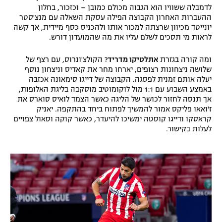
לדמבלה ששוויו הוא הגבוה מכולם כמובן – וכזכור, בחלון
ההעברות האחרון הקבוצה הפילה עסקת השאלה עם מנצ'סטר
יונייטד מכיוון שרצתה למכור אותו ולהכניס כסף מיידית, אך קשה
לראות מי תסכים לשלם עליו את מה שהמועדון דורש.
ומה קורה בגזרת
אתלטיקו מדריד
? הקולצ'ונרוס, עם רצף של
שלושה ניצחונות רצופים, יארחו מחר את קאדיס וניצחון נוסף
יעלה אותם זמנית לפסגה. הקבוצה של דייגו סימאונה אכזבה
באמצע השבוע עם 1:1 מול לוקומוטיב מוסקבה בליגת האלופות,
אך תנסה לחזור לכושר של הליגה כאשר הצמד לואיס סוארס את
ז'ואאו פליקס אמור להמשיך לפתוח ביחד בהתקפה. יאניק
קראסקו ודייגו קוסטה ימשיכו להיעדר, כאשר קוקה וסאול צפויים
לעלות בקישור.