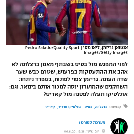
כדורסל נשים
נבחרת ישראל
יורוליג
ליגה ספרדית
טניס
VOD
מכבי תל אביב
מכבי חיפה
יורוקאפ
ליגה איטלקית
כדוריד
הפועל חולון
בית"ר ירושלים
רץ ברשת
ליגה צרפתית
כדורעף
אנטואן גריזמן, ליאו מסי
|
Pedro Salado/Quality Sport
הפועל ירושלים
מכבי תל אביב
Images/Getty Images
ליגה הולנדית
שחייה
תוצאות
דני אבדיה
לפני המפגש מול בטיס בשבתף מאמן ברצלונה לא
הפועל תל אביב
ליגה טורקית
אהב את ההתעסקות בפרעוש, שטרם כבש שער
ג'ודו
שדה העונה. גריזמן צפוי לפתוח, בספרד ניתחו:
הפועל חיפה
לוח שידורים
ליגה סינית
השחקנים שהמועדון ינסה למכור אותם בינואר. וגם:
אגרוף
הפועל באר שבע
אתלטיקו תעלה לפסגה מול קאדיס?
ליגה ברזילאית
ברחבה
ספורט אולימפי
קבוצות:
ברצלונה
בטיס
אתלטיקו מדריד
קאדיס
מכבי נתניה
ליגות נוספות
UFC
"מעל הליגה" – פודקאסט
בני יהודה
מערכת ספורט 1
היאבקות WWE
יום שישי, 12:28, 06.11.20