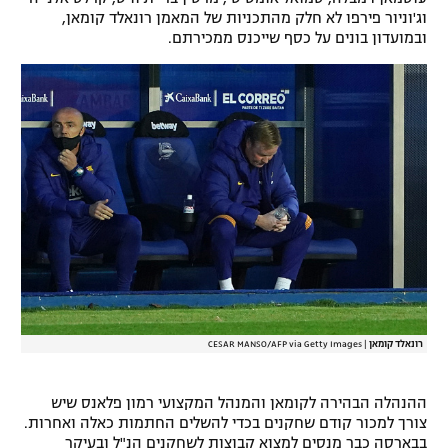
וג'וניור פירפו לא חלק מהתכניות של המאמן רונאלד קומאן,
ובמועדון בונים על כסף שייכנס ממכירתם.
רונאלד קומאן
|
CESAR MANSO/AFP via Getty Images
ההנהלה הבהירה לקומאן והמנהל המקצועי רמון פלאנס שיש
צורך למכור קודם שחקנים בכדי להשלים החתמות כאלה ואחרות.
בבארסה כבר מנסים למצוא קבוצות לשחקנים הנ"ל ובעיקר