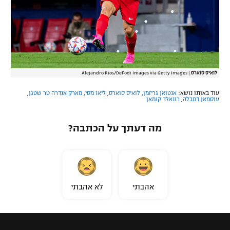
לואיס סוארס
|
Alejandro Rios/DeFodi Images via Getty Images
עוד באותו נושא:
אנטואן גריזמן
,
לואיס סוארס
,
ליאו מסי
,
מארק אנדרה טר שטגן
,
עוסמאן דמבלה
,
רונאלד קומאן
מה דעתך על הכתבה?
אהבתי
לא אהבתי