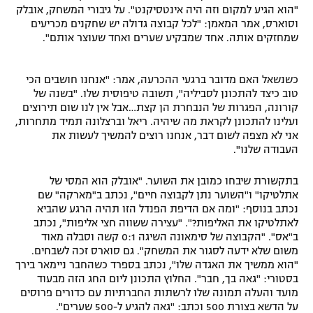
"הוא הגיע למקום וזה היה אינטסיקנט". על גיבורי המשחק, אובלק
וסוארס, אמר המאמן: "לכל קבוצה גדולה יש שחקנים מכריעים
שמחזקים אותה. אחד שמבקיע שערים ואחד שעוצר אותם".
כשנשאל האם מדובר ברגעי ההכרעה, אמר: "אנחנו חושבים הכי
טוב כיצד להתכונן לסביליה", תשובה טיפוסית שלו. "בשנה של
קורונה, הפגרות של הנבחרת הן קצת…אבל אין לנו שום תירוצים
ועלינו להתכונן לקראת מה שיהיה. ריאל וברצלונה תמיד מתחרות,
אני לא מצפה לשום דבר, אנחנו רוצים להמשיך לעשות את
העבודה שלנו".
בתקשורת שיבחו כמובן את השוער. "אובלק הוא המסי של
אתלטיקו" ו"השוער נתן לקבוצה חיים", נכתב ב"מארקה" שם
נכתב בנוסף: "ומה אם הדיפת הפנדל הזו תהיה הרגע שהביא
לאתלטיקו את האליפות?". "עצירה ששווה חצי אליפות", נכתב
ב"אס". "הקבוצה של סימאונה השיגה 0:1 קשה וסבלה מאוד
משום שלא ידעה לסגור את המשחק". גם סוארס זכה לשבחים.
"הוא ממשיך את האגדה שלו", נכתב בספרד כשהחבר ניימאר בירך
בסטורי: "גאה בך, חבר". החלוץ התכונן ליום החג הזה מבעוד
מועד והעלה תמונה שלו לרשתות החברתיות עם כדורים פרוסים
על הדשא בצורת 500 וכתב: "גאה להגיע ל-500 שערים".