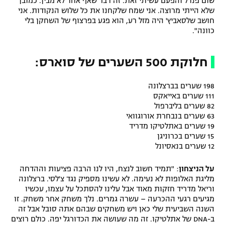
שום פנדל והפעם עשיתי זאת. זה דבר שאף אחד לא מבין. כמובן
שלא הייתי מרוצה. אני שמח שלקחנו את כל שלוש הנקודות. אני
רשיון להקרנה פומבית לבית עסק
חושב שלסאביץ' היה מזל רע, הוא פגע בפרצוף של השחקן בלי
כוונה".
הצטרפות לחבילת הערוצים
חלוקת 500 השערים של סוארס:
לוח דרושים – ג'ובנט
תגיות
198 שערים בברצלונה
111 שערים באייאקס
82 שערים בליברפול
המגזין
63 שערים בנבחרת אורוגוואי
19 שערים באתלטיקו מדריד
15 שערים בכרוניגן
12 שערים בנאסיונל
על הניצחון
: "תמיד חשוב לנצח, היו לנו הרבה פציעות וההדחה
מליגת האלופות לא נעימה. לא עשינו מספיק נגד צ'לסי. ברצלונה
וריאל מדריד חזקות מאוד אבל עלינו להסתכל על עצמו, עכשיו
מגיעים רגעי ההכרעה – עשרה גמרים. נלך משחק אחר משחק. זו
השנה השביעית שלי כאן ויש משחקים שבהם אתה סובל אבל זה
ב-DNA של אתלטיקו. זה מה שעושה את הכדורגל יפה. כולם רוצים