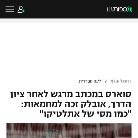
כדורגל ישראלי
ליגת העל
כדורגל עולמי
/
כדורגל עולמי
ליגה ספרדית
ליגה לאומית
סוארס במכתב מרגש לאחר ציון
ליגת האלופות
כדורסל ישראלי
גביע הטוטו
הדרך, אובלק זכה למחמאות:
ליגה אירופית
"כמו מסי של אתלטיקו"
ליגת ווינר סל
ליגיונרים
כדורסל עולמי
ליגה אנגלית
ליגה לאומית
גביע המדינה
NBA
ליגה גרמנית
ענפים נוספים