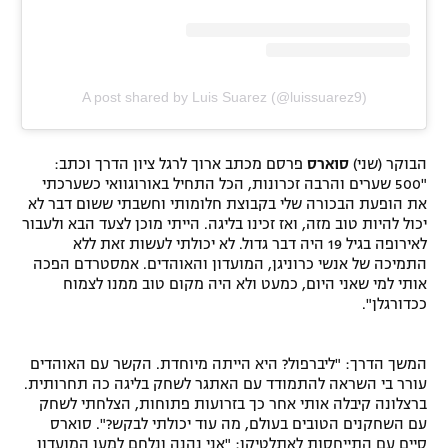
A post shared by Luis Suarez (@luissuarez9)
הבוקר (שני)
סוארס
פרסם מכתב ארוך לרגל ציון הדרך וכתב:
"500 שערים והרבה זכרונות, הכל התחיל באורוגוואי כשערכתי
את הופעת הבכורה שלי בקבוצת חלומותי וחשבתי ששום דבר לא
יכול להיות טוב מזה, ואז זכינו בליגה. הייתי מוכן לצעד הבא ולעבור
לאירופה בגיל 19 היה דבר גדול. לא יכולתי לעשות זאת ללא
התמיכה של אנשי כרוניגן, המועדון והאוהדים. אמסטרדם הפכה
אותי למי שאני היום, כמעט ולא היה מקום טוב ממנו לצמוח
ככדורגלן".
המשך הדרך: "ליברפול? היא הייתה מיוחדת. הקשר עם האוהדים
עורר בי השראה להתמודד עם האתגר לשחק בליגה כה תחרותית.
ברצלונה קיבלה אותי אחר כך בזרועות פתוחות, הצלחתי לשחק
עם השחקנים הטובים בעולם, מה עוד יכולתי לבקש?". סוארס
סיים עם התייחסות לאתלטיקו: "אני נהנה ונלחם למען המועדון