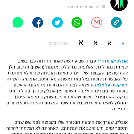
"מחצית בשכונה" – פודקאסט
יום שני, 12:39, 22.03.21
אופניים
ספורט מוטורי
משתתפים וזוכים בפרסים
א
כדורמים
א
א
א
(גודל טקסט)
תקנון משתתפים וזוכים בפרסים
טניס
פוטבול אמריקאי NFL
תקנון עבור פעילות אלקטרה
אתלטיקו מדריד
עברה שבוע קשה לאחר ההדחה כבר בשלב
שמינית גמר ליגת האלופות נגד צ'לסי. אתמול (ראשון) זה שוב הלך
גיימינג E-Sports
בייסבול MLB
לה קשה אך הקבוצה של דייגו סימאונה הוכיחה שהיא לא מוותרת
תקנון עבור פעילות ספורט 1 – "מרלן"
על האפשרות לזכות באליפות ראשונה מאז 2014. אתלטיקו השיגה
ספורט אתגרי ואקסטרים
0:1 קשה על אלאבס
ויצאה לפגרת הנבחרות מהמקום הראשון
תנאי שימוש
בזכות שני גיבורים גדולים – השוער יאן אובלק שהדף פנדל דרמטי
בדקה ה-86 (פנדל ראשון שהוא הודף במשחק ביתי מאז 2015)
אומנויות לחימה
והחלוץ לואיס סוארס שכבש את שער הניצחון והגיע ל-500 שערים
בקריירה.
מדיניות פרטיות
גיימינג E-Sports
אובלק, שערך את הופעת הבכורה שלו בקבוצה לפני שש שנים
תקנון פעילות ספורט 1
ומספר ימים, ידע היטב את הנתונים: "לאחרונה לא הצלחתי להדוף