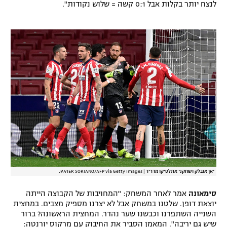
לנצח יותר בקלות אבל 0:1 קשה = שלוש נקודות".
יאן אובלק ושחקני אתלטיקו מדריד
|
JAVIER SORIANO/AFP via Getty Images
סימאונה
אמר לאחר המשחק: "המחויבות של הקבוצה הייתה
יוצאת דופן. שלטנו במשחק אבל לא יצרנו מספיק מצבים. במחצית
השנייה השתפרנו וכבשנו שער נהדר. המחצית הראשונה? ברור
שיש גם יריבה". המאמן הסביר את החיבוק עם מרקוס יורנטה: