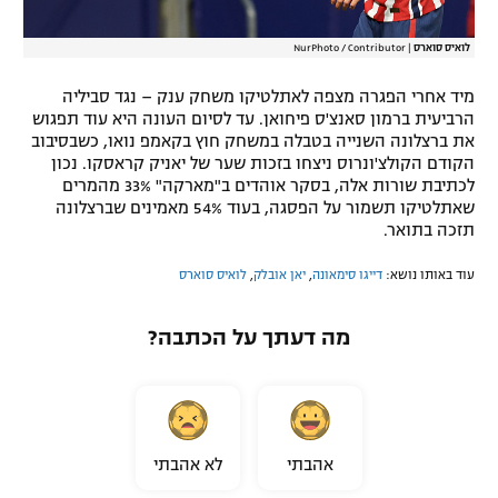
לואיס סוארס
|
NurPhoto / Contributor
מיד אחרי הפגרה מצפה לאתלטיקו משחק ענק – נגד סביליה
הרביעית ברמון סאנצ'ס פיחואן. עד לסיום העונה היא עוד תפגוש
את ברצלונה השנייה בטבלה במשחק חוץ בקאמפ נואו, כשבסיבוב
הקודם הקולצ'ונרוס ניצחו בזכות שער של יאניק קראסקו. נכון
לכתיבת שורות אלה, בסקר אוהדים ב"מארקה" 33% מהמרים
שאתלטיקו תשמור על הפסגה, בעוד 54% מאמינים שברצלונה
תזכה בתואר.
עוד באותו נושא:
דייגו סימאונה
,
יאן אובלק
,
לואיס סוארס
מה דעתך על הכתבה?
אהבתי
לא אהבתי