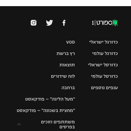
כדורגל ישראלי
VOD
כדורגל עולמי
רץ ברשת
ליגת העל
כדורסל ישראלי
תוצאות
ליגת
ליגה לאומית
האלופות
כדורסל עולמי
לוח שידורים
ליגת ווינר
סל
גביע הטוטו
ענפים נוספים
ברחבה
ליגה
NBA
אירופית
"מעל הליגה" – פודקאסט
ליגה לאומית
ליגיונרים
טניס
יורוליג
ליגה אנגלית
"מחצית בשכונה" – פודקאסט
כדורסל נשים
גביע המדינה
כדוריד
יורוקאפ
ליגה גרמנית
משתתפים וזוכים
בפרסים
מכבי תל
נבחרת