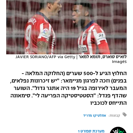
כדורסל נשים
נבחרת ישראל
יורוליג
ליגה ספרדית
טניס
VOD
מכבי תל אביב
מכבי חיפה
יורוקאפ
ליגה איטלקית
כדוריד
הפועל חולון
בית"ר ירושלים
רץ ברשת
ליגה צרפתית
כדורעף
הפועל ירושלים
מכבי תל אביב
ליגה הולנדית
לואיס סוארס, תומא למאר
|
JAVIER SORIANO/AFP via Getty
שחייה
תוצאות
Images
דני אבדיה
הפועל תל אביב
ליגה טורקית
החלוץ הגיע ל-500 שערים (החלוקה המלאה -
ג'ודו
הפועל חיפה
לוח שידורים
בפנים) וזכה לפרגון מניימאר: "יש זיכרונות נפלאים,
ליגה סינית
המעבר לאירופה בגיל 19 היה אתגר גדול". השוער
אגרוף
הפועל באר שבע
שהדף פנדל: "הסטטיסטיקה הפריעה לי". סימאונה
ליגה ברזילאית
ברחבה
ספורט אולימפי
התייחס לכוכביו
מכבי נתניה
ליגות נוספות
קבוצות:
אתלטיקו מדריד
UFC
"מעל הליגה" – פודקאסט
בני יהודה
היאבקות WWE
מערכת ספורט 1