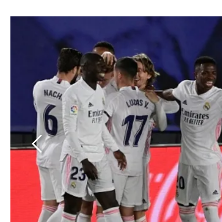
ל אביב
ליגה טורקית
תל אביב
ליגה סינית
חיפה
ליגה ברזילאית
באר שבע
ליגות נוספות
תניה
דה