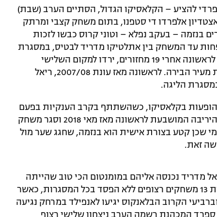
רדי להציע – הקלאסיקו הגדול, הסתיים הערב (שבת)
צלונה באצטדיון אלפרדו די סטפנו, בתום משחק קצבי ומרתק
 בנזמה – בעקב נפלא – וטוני קרוס כבשו לזכות
פחות עד המשחק בין אתלטיקו מדריד לבטיס, במסגרת
המחזור ה-30 מחר. הבלאוגרנה, שהפסידו לראשונה אחרי 19 מחזורים, ירדו למקום השלישי
ובמאזנם נקודה פחות לעומת שתי היריבות מעיר הבירה. לראשונה מאז עונת 2007/08, ריאל
מסגרת הליגה.
 ההופעות בקלאסיקו, כשהשתתף בקרב הענקיות בפעם
ה-45 בקריירה, אך לא הצליח להבקיע נגד היריבה המושבעת לראשונה מאז מאי 2018 וסגר משחק
מי שכן קטע בצורת אישית הוא בנזמה, שחגג שער מול
ה זאת.
ל מדריד נכנסה אליהם במומנטום הכי טוב שהייתה
יכולה לייצר: קבוצתו של זינדין זידאן סופרת 13 משחקים רצופים ללא הפסד בכל המסגרות, כאשר
 לאחר 1:3 על ליברפול וברביעי הקרוב הבלאנקוס יגיעו לאנפילד במרחק נגיעה
 ספרד המכהנת רשמה הערב ניצחון שלישי רצוף