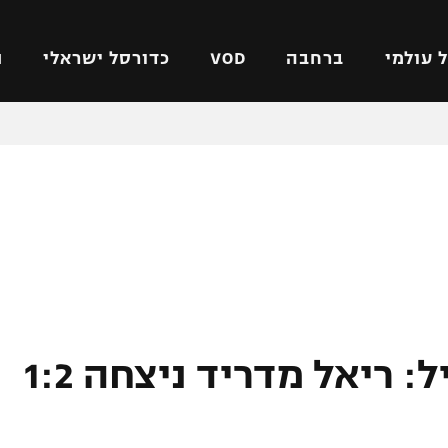
 עולמי
ברחבה
VOD
כדורסל ישראלי
ת
ל ישראלי
כדורגל עולמי
כדורסל ישראלי
על
ליגת האלופות
ליגת ווינר סל
אומית
ליגה אירופית
ליגה לאומית
וטו
ליגה אנגלית
כדורסל נשים
ים
ליגה גרמנית
מכבי תל אביב
מדינה
ליגה ספרדית
הפועל חולון
ישראל
ליגה איטלקית
הפועל ירושלים
חזרה לפסגה בסטייל: ריאל מדריד ניצחה 1:2
יפה
ליגה צרפתית
דני אבדיה
רושלים
ליגה הולנדית