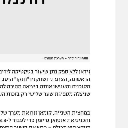
התמונה הוסרה – מערכת ספורט1
זידאן ללא ספק נתן שיעור בטקטיקה ליריב
הראשונה, הצרפתי ושחקניו "חנקו" היטב א
מסוכנים והענישו אותה ביציאה מהירה לה
שניצלה מספיגת שער שלישי רק בזכות הע
במחצית השנייה, קומאן זנח את מערך של
דווקא הוא מכולם – כבש את השער המצמק