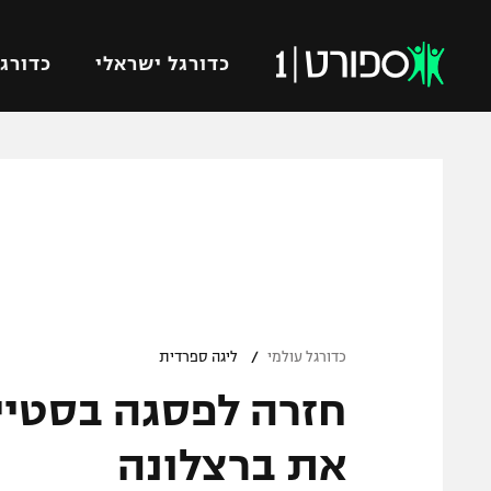
כדורגל ישראלי
כדורגל
VOD
כדורג
רץ ברשת
ליגת ה
ליגה ל
תוצאות
גביע הט
לוח שידורים
ליגיונר
ברחבה
/
גביע ה
כדורגל עולמי
ליגה ספרדית
נבחרת 
"מעל הליגה" – פודקאסט
מכבי ח
"מחצית בשכונה" – פודקאסט
את ברצלונה
בית"ר י