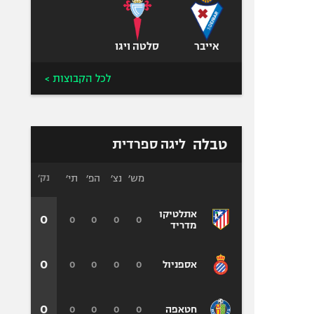
אייבר
סלטה ויגו
קר מינגסה, ליאו מסי
|
JAVIER SORIANO/AFP via Getty Images
לכל הקבוצות >
טבלה
ליגה ספרדית
מש׳
נצ׳
הפ׳
תי׳
נק׳
אתלטיקו
0
0
0
0
0
מדריד
0
0
0
0
0
אספניול
0
0
0
0
0
חטאפה