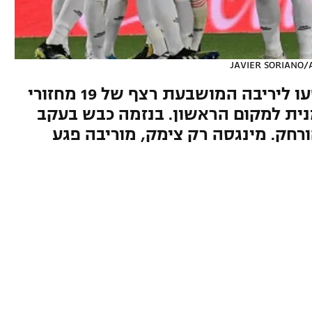
JAVIER SORIANO/A
אוס
הבלאנקוס חגגו בקלאסיקו, קטעו ליריבה המושבעת רצף של 19 מחזורי
נית למקום הראשון. בנזמה כבש בעקב
רחק. מינגסה רק צימק, מוריבה פגע