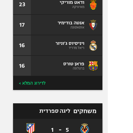
ודאט מוריקי
23
מאיורקה
אנטה בודימיר
17
אוסאסונה
ויניסיוס ג׳וניור
16
ריאל מדריד
פראן טורס
16
ברצלונה
לדירוג המלא >
משחקים
ליגה ספרדית
1
-
5