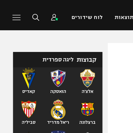
וצאות
לוח שידורים
כדורסל עולמי
ענפים נוספים
קבוצות
ליגה ספרדית
NBA
טניס
יורוליג
כדוריד
יורוקאפ
כדורעף
שחייה
אלצ'ה
הואסקה
קאדיס
ג'ודו
אגרוף
ספורט אולימפי
ברצלונה
ריאל מדריד
סביליה
UFC