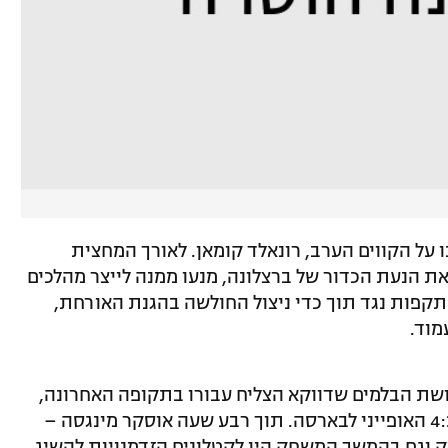
ו על הקווים הערב, רונאלד קומאן. לאורך המחצית
ת הנעת הכדור של ברצלונה, מנעו ממנה לייצר מהלכים
תקפות נגד תוך כדי ניצול החולשה בהגנת האורחת,
מוד.
ושת הבלמים שדווקא הצליח עבורו בתקופה האחרונה,
והכניס את אנטואן גריזמן כדי לעבור ל-4:3:3 האופייני לבארסה. תוך רבע שעה אוסקר מינגסה –
 וגם בהמשך המשחק היו לקטלונים הזדמנויות להשיג