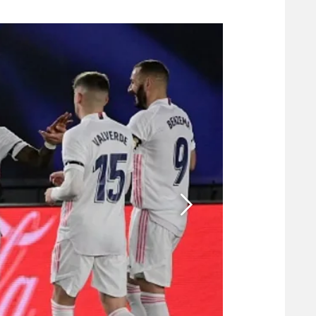
משתתפים וזוכים בפרסים
מכבי ת
הפועל 
תקנון משתתפים וזוכים בפרסים
הפועל 
תקנון עבור פעילות אלקטרה
הפועל 
תקנון עבור פעילות ספורט 1 – "מרלן"
מכבי נ
טניס
בני יהו
גיימינג E-Sports
תנאי שימוש
מדיניות פרטיות
תקנון פעילות ספורט 1
רשיון להקרנה פומבית לבית עסק
הצטרפות לחבילת הערוצים
לוח דרושים – ג'ובנט
תגיות