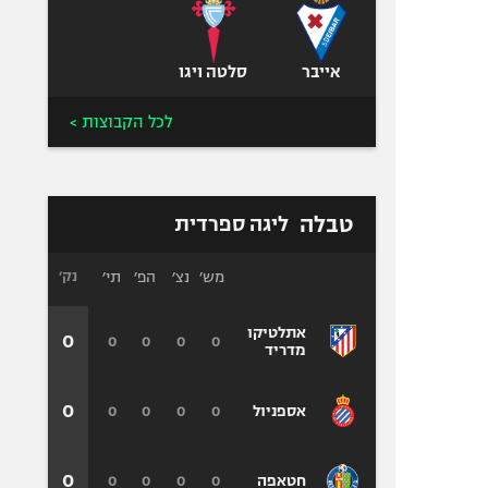
אייבר
סלטה ויגו
לכל הקבוצות >
טבלה
ליגה ספרדית
מש׳
נצ׳
הפ׳
תי׳
נק׳
אתלטיקו
0
0
0
0
0
מדריד
0
0
0
0
0
אספניול
0
0
0
0
0
חטאפה