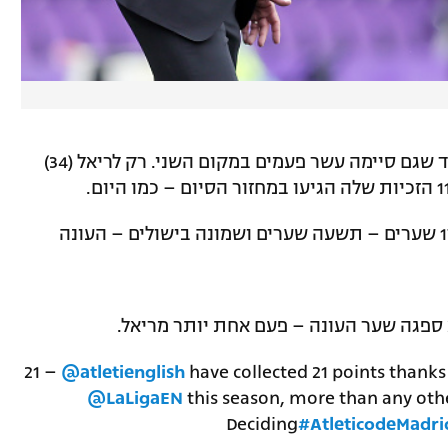
* 11 – זו האליפות ה-11 של אתלטיקו מדריד שגם סיימה עשר פעמים במקום השני. רק לריאל (34)
* 17 – אנחל קוראה היה מעורב העונה ב-17 שערים – תשעה שערים ושמונה בישולים – העונה
21 –
@atletienglish
have collected 21 points thanks
@LaLigaEN
this season, more than any othe
Deciding
#AtleticodeMadri