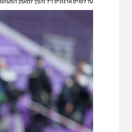
על לואיס ארגוניס ז"ל והפך למאמן המעוטר