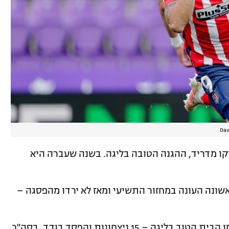
Dav
יקו מדריד, ההגנה הטובה בליגה. בשנה שעברה היא
 לראשונה העונה במחזור התשיעי ומאז לא ירדו מהפסגה –
* 48 – הקבוצה של סימאונה מחזיקה במאזן הבית הטוב בליגה – 15 ניצחונות והפסד בודד, בסה"כ