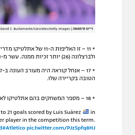
דייגו סימאונה
|
David S. Bustamante/Soccrates/Getty Images
ולברצלונה (26) יותר זכיות ממנה. עשר מ-11 הזכיות שלה הגיעו במחזור הסיום – כמו היום.
הטובה בקריירה שלו.
* 18 – מספר המשחקים בהם אתלטיקו לא ספגה שער העונה – פעם אחת יותר מריאל.
 to 21 goals scored by Luis Suárez
in
r player in the competition this term.
d
#Atletico
pic.twitter.com/PJzSpfq8HJ