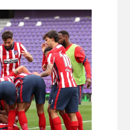
משתתפים וזוכים בפרסים
מכבי ת
הפועל 
תקנון משתתפים וזוכים בפרסים
הפועל 
תקנון עבור פעילות אלקטרה
הפועל 
תקנון עבור פעילות ספורט 1 – "מרלן"
מכבי נ
טניס
בני יהו
גיימינג E-Sports
תנאי שימוש
מדיניות פרטיות
תקנון פעילות ספורט 1
רשיון להקרנה פומבית לבית עסק
הצטרפות לחבילת הערוצים
לוח דרושים – ג'ובנט
תגיות