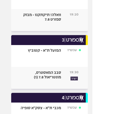
19:20
וואלה! תיקתקנו - מבזק
ספורט 7.8
עכשיו
הפועל ת"א - קטוביץ
19:30
סבב המאסטרס,
מונטריאול 7.8 (1)
ישיר
עכשיו
מכבי ת"א - צסק"א סופיה