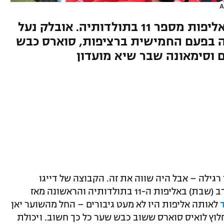
A
הקולצ'ונרוס עמדו בלחץ וחגגו אליפות מספר 11 בתולדותיה. אובלק נעל
 בפעם החמישית ברציפות, סוארס כבש
 וסימאונה שבר שיא מועדון
גילה – אבל היה שווה את זה. הקבוצה של דייגו
סימאונה השלימה את המשימה וזכתה הערב (שבת) באליפות ה-11 בתולדותיה והראשונה מאז
לאותה אליפות היו לא מעט גיבורים – החל מהשוער יאן
לוץ לואיס סוארס ששוב כבש שער כל כך חשוב. ויכולת