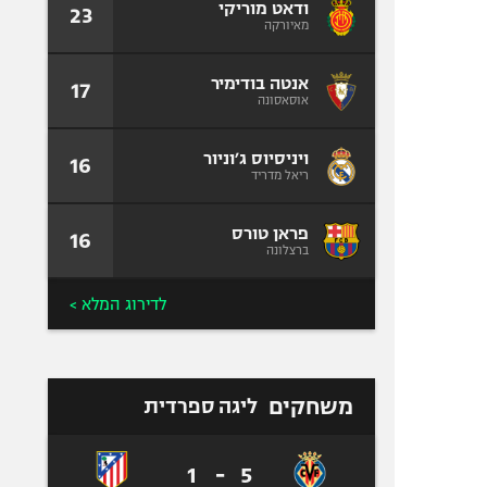
ודאט מוריקי
23
מאיורקה
אנטה בודימיר
17
אוסאסונה
ויניסיוס ג׳וניור
16
ריאל מדריד
פראן טורס
16
ברצלונה
לדירוג המלא >
משחקים
ליגה ספרדית
1
-
5