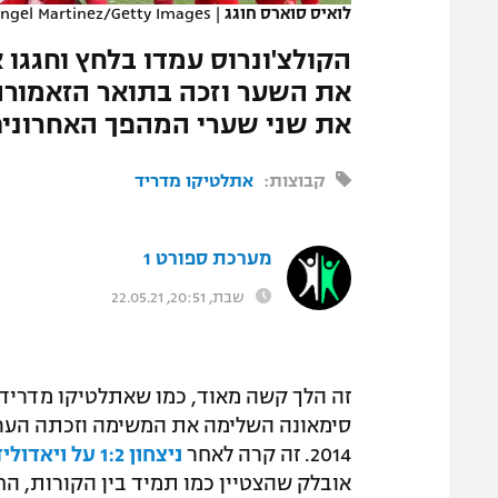
לואיס סוארס חוגג
|
ngel Martinez/Getty Images
המגזין
את השער וזכה בתואר הזאמורה
את שני שערי המהפך האחרונים
קבוצות:
אתלטיקו מדריד
מערכת ספורט 1
שבת, 20:51, 22.05.21
זה הלך קשה מאוד, כמו שאתלטיקו מדריד ר
2014. זה קרה לאחר
ניצחון 1:2 על ויאדוליד
אובלק שהצטיין כמו תמיד בין הקורות, הח