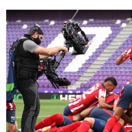
ל אביב
ליגה טורקית
תל אביב
ליגה סינית
חיפה
ליגה ברזילאית
באר שבע
ליגות נוספות
תניה
דה