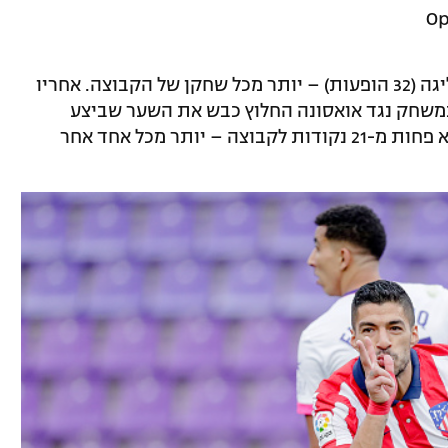
* 21 – מספר השערים של לואיס סוארס בליגה (32 הופעות) – יותר מכל שחקן של הקבוצה. אחריו
 עם 12 כיבושים. גם במשחק נגד אואסונה החלוץ כבש את השער שביצע
מהפך. אגב, כל השערים האלה היו שווים לא פחות מ-21 נקודות לקבוצה – יותר מכל אחד אחר