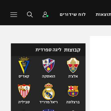
וצאות
לוח שידורים
כדורסל עולמי
ענפים נוספים
קבוצות
ליגה ספרדית
NBA
טניס
יורוליג
כדוריד
יורוקאפ
כדורעף
שחייה
אלצ'ה
הואסקה
קאדיס
ג'ודו
אגרוף
ספורט אולימפי
ברצלונה
ריאל מדריד
סביליה
UFC