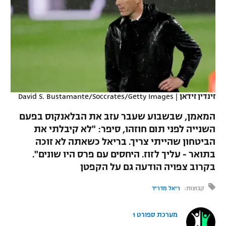
כדורסל נשים
נבחרת ישראל
יורוליג
ליגה ספרדית
טניס
VOD
מכבי תל אביב
מכבי חיפה
יורוקאפ
ליגה איטלקית
כדוריד
הפועל חולון
בית"ר ירושלים
רץ ברשת
ליגה צרפתית
כדורעף
הפועל ירושלים
מכבי תל אביב
ליגה הולנדית
זינדין זידאן
|
David S. Bustamante/Soccrates/Getty Images
שחייה
תוצאות
דני אבדיה
הפועל תל אביב
המאמן, שבשבוע שעבר עזב את הבלאנקוס בפעם
ליגה טורקית
ג'ודו
השנייה לפני תום חוזהו, סיפר: "לא קיבלתי את
הפועל חיפה
לוח שידורים
הביטחון שהייתי צריך. בריאל כשאתה לא זוכה
ליגה סינית
אגרוף
בתואר - עליך לזוז. היחסים עם פרס היו שונים".
הפועל באר שבע
בקרוב צפויה הודעה גם על הקפטן
ליגה ברזילאית
ברחבה
ספורט אולימפי
מכבי נתניה
קבוצות:
ריאל מדריד
ליגות נוספות
UFC
"מעל הליגה" – פודקאסט
בני יהודה
מערכת ספורט 1
היאבקות WWE