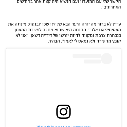
הקשר שלי עם המועדון ועם הנשיא היה קצת אחר בחודשים
רשיון להקרנה פומבית לבית עסק
האחרונים".
הצטרפות לחבילת הערוצים
עדיין לא ברור מה יהיה היעד הבא של זיזו שכן יובנטוס מינתה את
מאסימיליאנו אלגרי. ההנחה היא שהוא מחכה למשרת המאמן
לוח דרושים – ג'ובנט
בנבחרת צרפת ומקווה להיות יורשו של דידייה דשאן. "אני לא
קופץ מהסירה ולא נמאס לי לאמן", הבהיר.
תגיות
המגזין
View this post on Instagram