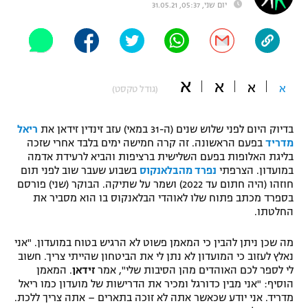
יום שני, 05:37, 31.05.21
"מחצית בשכונה" – פודקאסט
אופניים
ספורט מוטורי
משתתפים וזוכים בפרסים
א
א
א
א
(גודל טקסט)
כדורמים
תקנון משתתפים וזוכים בפרסים
טניס
פוטבול אמריקאי NFL
בדיוק היום לפני שלוש שנים (ה-31 במאי) עזב זינדין זידאן את
ריאל
תקנון עבור פעילות אלקטרה
מדריד
בפעם הראשונה. זה קרה חמישה ימים בלבד אחרי שזכה
בליגת האלופות בפעם השלישית ברציפות והביא לרעידת אדמה
גיימינג E-Sports
בייסבול MLB
במועדון. הצרפתי
נפרד מהבלאנקוס
בשבוע שעבר שוב לפני תום
תקנון עבור פעילות ספורט 1 – "מרלן"
חוזהו (היה חתום עד 2022) ושמר על שתיקה. הבוקר (שני) פורסם
ספורט אתגרי ואקסטרים
בספרד מכתב פתוח שלו לאוהדי הבלאנקוס בו הוא מסביר את
תנאי שימוש
החלטתו.
אומנויות לחימה
מה שכן ניתן להבין כי המאמן פשוט לא הרגיש בטוח במועדון. "אני
מדיניות פרטיות
נאלץ לעזוב כי המועדון לא נתן לי את הביטחון שהייתי צריך. חשוב
גיימינג E-Sports
לי לספר לכם האוהדים מהן הסיבות שלי", אמר
זידאן
. המאמן
הוסיף: "אני מבין כדורגל ומכיר את הדרישות של מועדון כמו ריאל
תקנון פעילות ספורט 1
מדריד. אני יודע שכאשר אתה לא זוכה בתארים – אתה צריך ללכת.