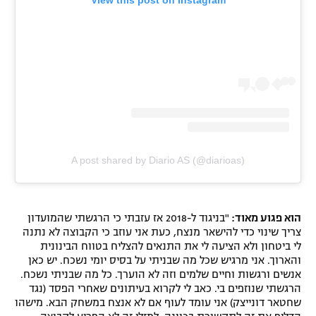
A post shared by Diario AS (@diarioas)
הוא פגוע מאוד:
"בניגוד ל-2018 אז עזבתי כי הרגשתי שהמועדון
צריך שינוי כדי להישאר מנצח, כעת אני עוזב כי הקבוצה לא נתנה
לי ביטחון ולא הציעה לי את התנאים להצליח בטווח הבינונית
והארוך. אני מרגיש שכל מה שבניתי על בסיס יומי נשכח. יש כאן
אנשים ורגשות וחיים שלמים וזה לא הוערך. כל מה שבניתי נשכח.
הרגשתי שנוזפים בי. כאב לי לקרוא בעיתונים שאחרי הפסד (נגד
שחטאר דונייצק) אני עומד לעוף אם לא אנצח במשחק הבא. מישהו