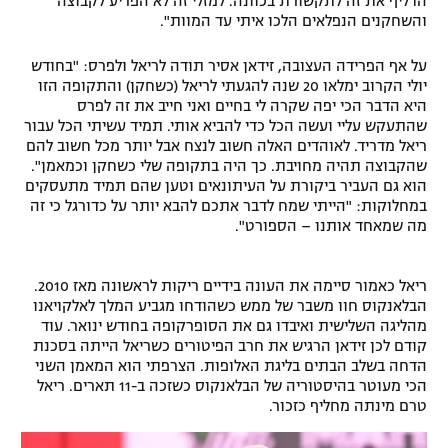
הדליף את זה לתקשורת בכוונה. למזלי זה לא הפריע לקבוצה
והשחקנים הנפלאים הלכו איתי עד המוות".
על אף הפרידה העצובה, זידאן אסיר תודה לריאל ולפרס: "בחודש
יולי הקרוב ימלאו 20 שנה להגעתי לריאל (כשחקן) והתקופה הזו
היא הדבר הכי יפה שקרה לי בחיים ואני חייב את זה לפרס
שהתעקש עליי ועשה הכל כדי להביא אותי. תמיד עשיתי הכל עבור
ריאל מדריד. לאוהדים האלה חשוב לנצח אבל יותר מכל חשוב להם
שהקבוצה תהיה מחויבת. כך היה בתקופה שלי כשחקן וכמאמן".
הוא גם העביר ביקורת על העיתונאים וטען שהם תמיד מתעסקים
במחלוקות: "הייתי שמח לדבר אתכם להבא יותר על כדורגל כי זה
מה שמאחד אותנו – הספורט".
ריאל כאמור סיימה את העונה בידיים ריקות לראשונה מאז 2010.
הבלאנקוס חוו משבר של ממש כשהודחו מגביע המלך לאלקויאנו
מהליגה השלישית ואיבדו גם את הסופרקופה בחודש ינואר. עוד
קודם לכן זידאן הרגיש את חרב הפיטורים כשריאל הייתה בסכנת
הדחה בשלב הבתים בליגת האלופות. הצרפתי הוא המאמן השני
הכי מעוטר בהיסטוריה של הבלאנקוס כשזכה ב-11 תארים. ריאל
טרם מינתה מחליף כזכור.