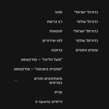
כדורגל ישראלי
VOD
כדורגל עולמי
רץ ברשת
ליגת העל
כדורסל ישראלי
תוצאות
ליגת
ליגה לאומית
האלופות
כדורסל עולמי
לוח שידורים
ליגת ווינר
סל
גביע הטוטו
ענפים נוספים
ברחבה
ליגה
NBA
אירופית
"מעל הליגה" – פודקאסט
ליגה לאומית
ליגיונרים
טניס
יורוליג
ליגה אנגלית
"מחצית בשכונה" – פודקאסט
כדורסל נשים
גביע המדינה
כדוריד
יורוקאפ
ליגה גרמנית
משתתפים וזוכים
בפרסים
מכבי תל
נבחרת
כדורעף
אביב
ישראל
ליגה
טניס
ספרדית
תקנון משתתפים
שחייה
הפועל חולון
מכבי חיפה
וזוכים בפרסים
גיימינג E-Sports
ליגה