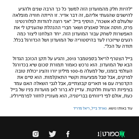
"להיות חלק מהמועדון הזה למשך כל כך הרבה שנים ולהגיע
להישגים שהגעתי אליהם, זה דבר אדיר. זו הייתה חוויה מופלאה
שלעולם לא אשכח", הוסיף בייל. "אני רוצה להודות לפלורנטינו
פרס, חוסה אנחל סאנצ'ס ושאר חברי ההנהלת שהעניקו לי את
האפשרות לשחק עבור המועדון הזה. יחד הצלחנו ליצור כמה
רגעים שייזכרו לעד בהיסטוריה של המועדון ושל הכדורגל בכלל.
תודה על הכל".
בייל הצטרף לריאל בספטמבר 2013, והגיע על תקן הכוכב הגדול
הבא של המועדון. הוא נרכש כאמור תמורת סכום שיא בכדורגל
העולמי בזמנו, של למעלה מ-100 מיליון יורו והציג יכולת טובה
לפרקים, אבל סבל מפציעות וקשיי התאקלמות. הוא סיים את
הקדנציה עם 16 תארים קבוצתיים, אבל לגבי השאלה האם עמד
בציפיות הדעות חלוקות. עדיין לא ברור לאן מועדות פניו של בייל
כעת, אולם לפי דיווחים בבריטניה, הוא מעוניין לחזור לפרמיירליג.
עוד באותו נושא:
גארת' בייל
,
ריאל מדריד