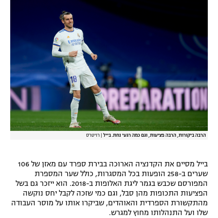
רשיון להקרנה פומבית לבית עסק
הצטרפות לחבילת הערוצים
לוח דרושים – ג'ובנט
תגיות
המגזין
הרבה ביקורות, הרבה פציעות, וגם כמה רגעי נחת. בייל
|
רויטרס
בייל מסיים את הקדנציה הארוכה בבירת ספרד עם מאזן של 106
שערים ב-258 הופעות בכל המסגרות, כולל שער המספרת
המפורסם שכבש בגמר ליגת האלופות ב-2018. הוא ייזכר גם בשל
הפציעות התכופות מהן סבל, וגם כמי שזכה לקבל יחס נוקשה
מהתקשורת הספרדית והאוהדים, שביקרו אותו על מוסר העבודה
שלו ועל התנהלותו מחוץ למגרש.