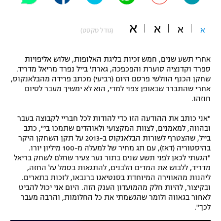
"מחצית בשכונה" – פודקאסט
אופניים
א
א
א
א
(גודל טקסט)
ספורט מוטורי
משתתפים וזוכים בפרסים
אחרי תשע שנים, חמש זכיות בליגת האלופות, שלוש אליפויות
כדורמים
ספרד וקדנציה סוערת והפכפכה, גארת' בייל נפרד מריאל מדריד.
תקנון משתתפים וזוכים בפרסים
שחקן הכנף הוולשי פרסם היום (רביעי) מכתב פרידה מהבלאנקוס,
טניס
אחרי שהתברר שבאופן צפוי למדי, הוא לא ימשיך מעבר לסיום
פוטבול אמריקאי NFL
חוזהו.
תקנון עבור פעילות אלקטרה
גיימינג E-Sports
בייסבול MLB
"אני כותב את ההודעה הזו כדי להודות לכל חבריי לקבוצה בעבר
תקנון עבור פעילות ספורט 1 – "מרלן"
ובהווה, למאמנים, לצוות המקצועי ולאוהדים שתמכו בי", כתב
בייל, שהצטרף לשורות הבלאנקוס ב-2013 על תקן השחקן היקר
ספורט אתגרי ואקסטרים
תנאי שימוש
בהיסטוריה (דאז), עם תג מחיר של למעלה מ-100 מיליון יורו.
"הגעתי לכאן לפני תשע שנים בתור נער צעיר שחלם לשחק בריאל
אומנויות לחימה
מדריד, ללבוש את המדים הלבנים, להתגאות בסמל על החזה,
ליהנות מהאווירה המיוחדת בסנטיאגו ברנבאו, לזכות בתארים.
מדיניות פרטיות
גיימינג E-Sports
ובקיצור, להיות חלק מהמועדון הענק הזה. היום אני יכול להביט
לאחור בגאווה ולומר שהגשמתי את כל החלומות, והרבה מעבר
לכך".
תקנון פעילות ספורט 1