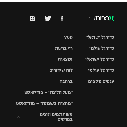
כדורגל ישראלי
VOD
כדורגל עולמי
רץ ברשת
ליגת העל
כדורסל ישראלי
תוצאות
ליגת
ליגה לאומית
האלופות
כדורסל עולמי
לוח שידורים
ליגת ווינר
סל
גביע הטוטו
ענפים נוספים
ברחבה
ליגה
NBA
אירופית
"מעל הליגה" – פודקאסט
ליגה לאומית
ליגיונרים
טניס
יורוליג
ליגה אנגלית
"מחצית בשכונה" – פודקאסט
כדורסל נשים
גביע המדינה
כדוריד
יורוקאפ
ליגה גרמנית
משתתפים וזוכים
בפרסים
מכבי תל
נבחרת
כדורעף
אביב
ישראל