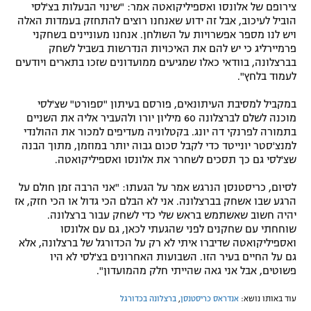
צירופם של אלונסו ואספיליקואטה אמר: "שינוי הבעלות בצ'לסי
הוביל לעיכוב, אבל זה ידוע שאנחנו רוצים להתחזק בעמדות האלה
ויש לנו מספר אפשרויות על השולחן. אנחנו מעוניינים בשחקני
פרמיירליג כי יש להם את האיכויות הנדרשות בשביל לשחק
בברצלונה, בוודאי כאלו שמגיעים ממועדונים שזכו בתארים ויודעים
לעמוד בלחץ".
במקביל למסיבת העיתונאים, פורסם בעיתון "ספורט" שצ'לסי
מוכנה לשלם לברצלונה 60 מיליון יורו ולהעביר אליה את השניים
בתמורה לפרנקי דה יונג. בקטלוניה מעדיפים למכור את ההולנדי
למנצ'סטר יונייטד כדי לקבל סכום גבוה יותר במוזמן, מתוך הבנה
שצ'לסי גם כך תסכים לשחרר את אלונסו ואספיליקואטה.
לסיום, כריסטנסן הנרגש אמר על הגעתו: "אני הרבה זמן חולם על
הרגע שבו אשחק בברצלונה. אני לא הבלם הכי גדול או הכי חזק, אז
יהיה חשוב שאשתמש בראש שלי כדי לשחק עבור ברצלונה.
שוחחתי עם שחקנים לפני שהגעתי לכאן, גם עם אלונסו
ואספיליקואטה שדיברו איתי לא רק על הכדורגל של ברצלונה, אלא
גם על החיים בעיר הזו. השבועות האחרונים בצ'לסי לא היו
פשוטים, אבל אני גאה שהייתי חלק מהמועדון".
עוד באותו נושא:
אנדראס כריסטנסן
,
ברצלונה בכדורגל