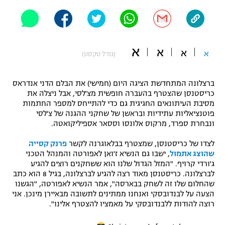
"מחצית בשכונה" – פודקאסט
אופניים
ספורט מוטורי
משתתפים וזוכים בפרסים
א
א
א
א
(גודל טקסט)
כדורמים
תקנון משתתפים וזוכים בפרסים
טניס
ברצלונה המתחדשת הציגה היום (חמישי) את הבלם הדני אנדראס
פוטבול אמריקאי NFL
כריסטנסן שהצטרף בהעברה חופשית מצ'לסי, אבל ניצלה את
תקנון עבור פעילות אלקטרה
מסיבת העיתונאים החגיגית גם כדי להתייחס למספר החתמות
פוטנציאליות עתידיות ובראשן של שחקני ההגנה של צ'לסי
גיימינג E-Sports
בייסבול MLB
ונבחרת ספרד, מרקוס אלונסו וססאר אספיליקואטה.
תקנון עבור פעילות ספורט 1 – "מרלן"
ספורט אתגרי ואקסטרים
לצדו של כריסטנסן, שמצטרף בבלאוגרנה לקשר
פרנק קסייה
תנאי שימוש
שהוצג אתמול
, ישבו גם הנשיא ז'ואן לאפורטה והמנהל הטכני
ג'ורדי קרויף. "המזל הגדול שלנו הוא ששחקנים רוצים להגיע
אומנויות לחימה
לברצלונה. כריסטנסן מאוד רצה להגיע לברצלונה, בגיל 8 הוא כתב
מדיניות פרטיות
שהחלום שלו זה לשחק בבארסה", אמר הנשיא לאפורטה, "הגשנו
גיימינג E-Sports
הצעה על לבנדובסקי ואנחנו ממתינים לתשובה מבאיירן מינכן. אני
רוצה להודות ללבנדובסקי על מאמציו להצטרף אלינו".
תקנון פעילות ספורט 1