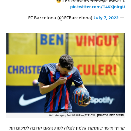
Christensen's freestyle moves >
pic.twitter.com/T4KXjnirgU
רשיון להקרנה פומבית לבית עסק
July 7, 2022
— FC Barcelona (@FCBarcelona)
הצטרפות לחבילת הערוצים
לוח דרושים – ג'ובנט
תגיות
המגזין
הגשים חלום. כריסטנסן
|
אימג'בנק GettyImages, PAU BARRENA
קרויף אישר שעסקת קלמון לנגלה לטוטנהאם קרובה לסיכום ועל