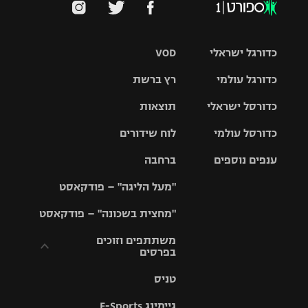
כדורגל ישראלי
VOD
כדורגל עולמי
רץ ברשת
ליגת העל
כדורסל ישראלי
תוצאות
ליגת
ליגה לאומית
האלופות
כדורסל עולמי
לוח שידורים
ליגת ווינר
סל
גביע הטוטו
ענפים נוספים
ברחבה
ליגה
NBA
אירופית
"מעל הליגה" – פודקאסט
ליגה לאומית
ליגיונרים
טניס
יורוליג
ליגה אנגלית
"מחצית בשכונה" – פודקאסט
כדורסל נשים
גביע המדינה
כדוריד
יורוקאפ
ליגה גרמנית
משתתפים וזוכים
בפרסים
מכבי תל
נבחרת
כדורעף
אביב
ישראל
ליגה
טניס
ספרדית
תקנון משתתפים
שחייה
הפועל חולון
מכבי חיפה
וזוכים בפרסים
גיימינג E-Sports