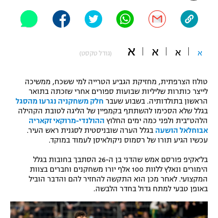
"מחצית בשכונה" – פודקאסט
אופניים
ספורט מוטורי
משתתפים וזוכים בפרסים
א
א
א
א
(גודל טקסט)
כדורמים
תקנון משתתפים וזוכים בפרסים
טניס
טולוז הצרפתית, מחזיקת הגביע הטרייה למי ששכח, ממשיכה
פוטבול אמריקאי NFL
לייצר כותרות שליליות שבועות ספורים אחרי שזכתה בתואר
תקנון עבור פעילות אלקטרה
הראשון בתולדותיה. בשבוע שעבר
חלק משחקניה נגרעו מהסגל
בגלל שלא הסכימו להשתתף בקמפיין של הליגה לטובת הקהילה
גיימינג E-Sports
בייסבול MLB
הלהט"בית ולפני כמה ימים החלוץ
ההולנדי-מרוקאי זקאריה
תקנון עבור פעילות ספורט 1 – "מרלן"
אבוחלאל הושעה
בגלל הערה שובניסטית לסגנית ראש העיר.
ספורט אתגרי ואקסטרים
עכשיו הגיע תורו של רסמוס ניקולאיסן לעמוד במוקד.
תנאי שימוש
בל'אקיפ פורסם אמש שהדני בן ה-26 הסתבך בחובות בגלל
אומנויות לחימה
הימורים ונאלץ ללוות 100 אלף יורו משחקנים וחברים בצוות
מדיניות פרטיות
המקצועי. לאחר מכן הוא התקשה להחזיר להם והדבר הוביל
גיימינג E-Sports
באופן טבעי למתח גדול בחדר הלבשה.
תקנון פעילות ספורט 1