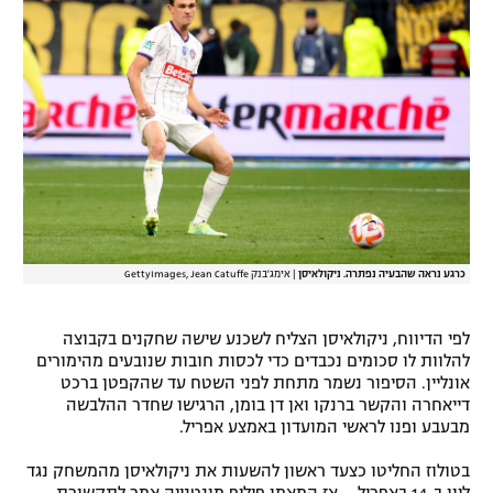
רשיון להקרנה פומבית לבית עסק
הצטרפות לחבילת הערוצים
לוח דרושים – ג'ובנט
תגיות
המגזין
כרגע נראה שהבעיה נפתרה. ניקולאיסן
|
אימג'בנק GettyImages, Jean Catuffe
לפי הדיווח, ניקולאיסן הצליח לשכנע שישה שחקנים בקבוצה
להלוות לו סכומים נכבדים כדי לכסות חובות שנובעים מהימורים
אונליין. הסיפור נשמר מתחת לפני השטח עד שהקפטן ברכט
דייאחרה והקשר ברנקו ואן דן בומן, הרגישו שחדר ההלבשה
מבעבע ופנו לראשי המועדון באמצע אפריל.
בטולוז החליטו כצעד ראשון להשעות את ניקולאיסן מהמשחק נגד
ליון ב-14 באפריל – אז המאמן פיליפ מונטנייה אמר לתקשורת