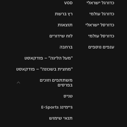
כדורגל ישראלי
VOD
כדורגל עולמי
רץ ברשת
ליגת העל
כדורסל ישראלי
תוצאות
ליגת
ליגה לאומית
האלופות
כדורסל עולמי
לוח שידורים
ליגת ווינר
סל
גביע הטוטו
ענפים נוספים
ברחבה
ליגה
NBA
אירופית
"מעל הליגה" – פודקאסט
ליגה לאומית
ליגיונרים
טניס
יורוליג
ליגה אנגלית
"מחצית בשכונה" – פודקאסט
כדורסל נשים
גביע המדינה
כדוריד
יורוקאפ
ליגה גרמנית
משתתפים וזוכים
בפרסים
מכבי תל
נבחרת
כדורעף
אביב
ישראל
ליגה
טניס
ספרדית
תקנון משתתפים
שחייה
הפועל חולון
מכבי חיפה
וזוכים בפרסים
גיימינג E-Sports
ליגה
איטלקית
ג'ודו
הפועל
בית"ר
תנאי שימוש
תקנון עבור פעילות
ירושלים
ירושלים
אלקטרה