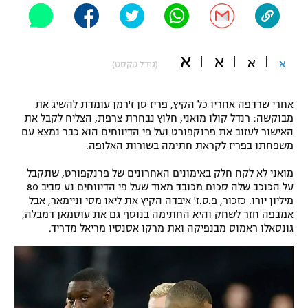
"מחצית בשכונה" – פודקאסט
אופניים
א
א
ספורט מוטורי
א
א
משתתפים וזוכים בפרסים
(גודל טקסט)
כדורמים
אחרי שרדפה אחריו כל הקיץ, פריז סן ז'רמן עומדת להשיג את
תקנון משתתפים וזוכים בפרסים
טניס
מבוקשה: רנדל קולו מואני, חלוץ נבחרת צרפת, הצליח לקבל את
פוטבול אמריקאי NFL
האישור לעזוב את פרנקפורט ועל פי הדיווחים הוא כבר נמצא עם
תקנון עבור פעילות אלקטרה
משפחתו בפריז לקראת חתימה בשורות האלופה.
גיימינג E-Sports
בייסבול MLB
תקנון עבור פעילות ספורט 1 – "מרלן"
מואני לא לקח חלק באימונים האחרונים של פרנקפורט, שתקבל
על הכוכב שלה סכום מכובד מאוד שעל פי הדיווחים נע סביב 80
ספורט אתגרי ואקסטרים
מיליון יורו. כזכור, פ.ס.ז' איבדה הקיץ את ליאו מסי וניימאר, אבל
תנאי שימוש
אמבפה חזר לשחק והיא החתימה בנוסף גם את עוסמאן דמבלה,
אומנויות לחימה
גונסאלו ראמוס מבנפיקה ואת מרקו אסנסיו מריאל מדריד.
מדיניות פרטיות
גיימינג E-Sports
תקנון פעילות ספורט 1