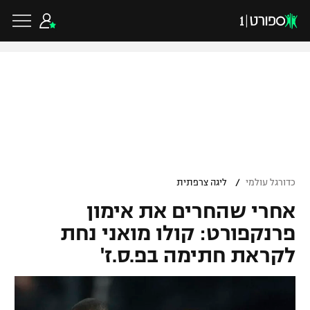
כדורגל ישראלי
ליגת העל
כדורגל עולמי
/
כדורגל עולמי
ליגה צרפתית
ליגה לאומית
אחרי שהחרים את אימון
ליגת האלופות
כדורסל ישראלי
גביע הטוטו
פרנקפורט: קולו מואני נחת
ליגה אירופית
לקראת חתימה בפ.ס.ז'
ליגת ווינר סל
ליגיונרים
כדורסל עולמי
ליגה אנגלית
ליגה לאומית
גביע המדינה
NBA
ליגה גרמנית
ענפים נוספים