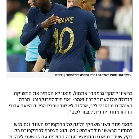
רשיון להקרנה פומבית לבית עסק
הצטרפות לחבילת הערוצים
לוח דרושים – ג'ובנט
תגיות
המגזין
עכשיו הם ישתפו פעולה גם בפריז. אמבפה וקולו מואני
|
רויטרס
בריאיון ל"סקיי גרמניה" אתמול, מואני לא הסתיר את התשוקה
הגדולה שלו לעבור לרפיז ואמר: "אני חייב לפרנקפורט הרבה.
האוהדים נכנסו לי ללב, אבל זה לא סוד שפריז הגישה הצעה עבורי
וזו הזדמנות ייחודית לעבור לשם".
מואני פתח בשני משחקי הליגה של פרנקפורט העונה וגם כבש
במחזור הראשון מול דארמשטדט. הוא הצטרף לפרנקפורט רק
בקיץ שעבר מנאנט והתפוצץ בעונה החולפת עם 15 שערי ליגה, מי